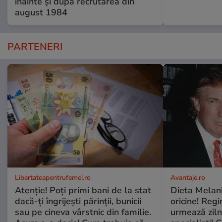
înainte și după recrutarea din
august 1984
PARTENERI
Libertateapentrufemei.ro
Avantaje.ro
Atenție! Poți primi bani de la stat
Dieta Melan
dacă-ți îngrijești părinții, bunicii
oricine! Regi
sau pe cineva vârstnic din familie.
urmează zilni