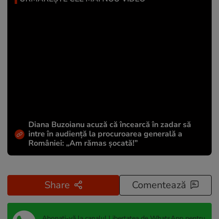
Diana Buzoianu acuză că încearcă în zadar să
intre în audiență la procuroarea generală a
României: „Am rămas șocată!”
Share
Comentează
Abonați-vă la canalul Libertatea de WhatsApp pentru