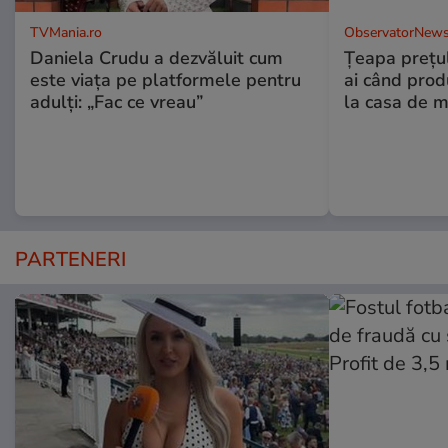
TVMania.ro
ObservatorNews
Daniela Crudu a dezvăluit cum
Țeapa prețulu
este viața pe platformele pentru
ai când prod
adulți: „Fac ce vreau”
la casa de m
PARTENERI