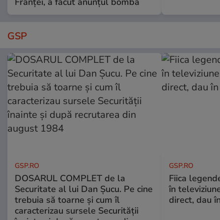
Franței, a făcut anunțul bombă
GSP
GSP.RO
GSP.RO
DOSARUL COMPLET de la
Fiica legende
Securitate al lui Dan Șucu. Pe cine
în televiziun
trebuia să toarne și cum îl
direct, dau î
caracterizau sursele Securității