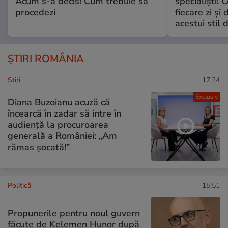
Acum s-a decis! Cum trebuie să
specialiști! 
procedezi
fiecare zi și 
acestui stil 
ȘTIRI ROMÂNIA
Ştiri
17:24
Exclusiv
Diana Buzoianu acuză că
încearcă în zadar să intre în
audiență la procuroarea
generală a României: „Am
rămas șocată!”
Politică
15:51
Propunerile pentru noul guvern
făcute de Kelemen Hunor după