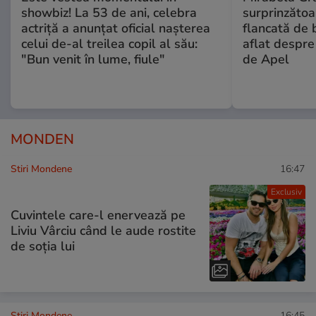
showbiz! La 53 de ani, celebra
surprinzătoar
actriță a anunțat oficial nașterea
flancată de 
celui de-al treilea copil al său:
aflat despre
"Bun venit în lume, fiule"
de Apel
MONDEN
Stiri Mondene
16:47
Exclusiv
Cuvintele care-l enervează pe
Liviu Vârciu când le aude rostite
de soția lui
Stiri Mondene
16:45