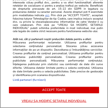
interesele si/sau profilul dvs., pentru a va oferi functionalitati aferente
PARTENERI
retelelor de socializare si pentru a analiza traficul pe website. Beneficiati
de drepturile prevazute de art. 15-22 din GDPR in legatura cu
prelucrarea datelor cu caracter personal. Aceste drepturi pot fi exercitate
prin modalitatea indicata
aici
. Prin click pe “ACCEPT TOATE”, acceptati
folosirea tuturor Tehnologiilor de tip Cookie, care implica inclusiv acceptul
dvs. cu privire la stocarea/accesarea informatiilor de catre Vendor-ii cu
care colaboram. Prin click pe “VREAU SA MODIFIC SETARILE
INDIVIDUAL” puteti schimba preferintele in mod individual, mai putin
cele legate de cookie strict necesare pentru functionarea website-ului.
Atât noi, cât și partenerii noștri prelucrăm datele pentru a oferi:
Măsurarea performanței reclamelor. Utilizarea profilurilor pentru
selectarea conținutului personalizat. Stocarea și/sau accesarea
informațiilor de pe un dispozitiv. Dezvoltarea și îmbunătățirea serviciilor.
Crearea profilurilor de conținut personalizat. Utilizarea profilurilor pentru
selectarea publicității personalizate. Crearea profilurilor pentru
publicitate personalizată. Măsurarea performanței conținutului.
Înțelegerea publicului prin statistici sau combinații de date din surse
diferite. Utilizarea datelor limitate pentru a selecta conținutul. Utilizarea
Wowbiz.ro
Redactia.ro
de date limitate pentru a selecta publicitatea. Date precise de geolocație
și identificarea prin scanarea dispozitivului.
Andreea Ibacka a izbucnit în
De nerecunos
Listă parteneri (furnizori)
plâns! Ce a emoționat-o până la
total!! Cum 
lacrimi pe vedetă: „Nu-mi mai e
Roman de la 
ACCEPT TOATE
rușine să fiu vulnerabilă”
VREAU SA MODIFIC SETARILE INDIVIDUAL