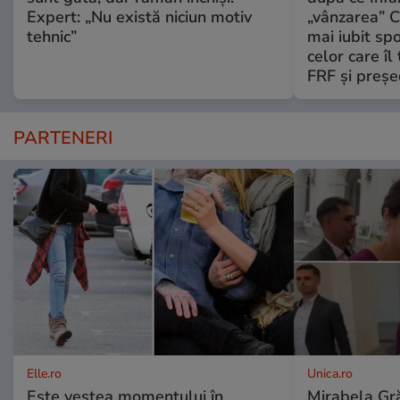
Expert: „Nu există niciun motiv
„vânzarea” C
tehnic”
mai iubit sp
celor care îl
FRF şi preşe
PARTENERI
Elle.ro
Unica.ro
Este vestea momentului în
Mirabela Gră