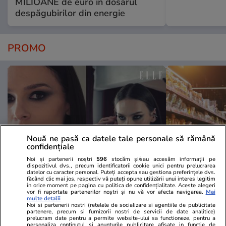
MILIOANE de euro în dosarul
despăgubirilor din energie
PROMO
Nouă ne pasă ca datele tale personale să rămână
confidențiale
Noi și partenerii noștri
596
stocăm și/sau accesăm informații pe
dispozitivul dvs., precum identificatorii cookie unici pentru prelucrarea
datelor cu caracter personal. Puteți accepta sau gestiona preferințele dvs.
făcând clic mai jos, respectiv vă puteți opune utilizării unui interes legitim
Advertorial
Advertorial
în orice moment pe pagina cu politica de confidențialitate. Aceste alegeri
Smart is the new chic: Cum ne
Înscrie-te ac
vor fi raportate partenerilor noștri și nu vă vor afecta navigarea.
Mai
multe detalii
ajută tehnologia să ne reinventăm
voucher de 5
Noi si partenerii nostri (retelele de socializare si agentiile de publicitate
partenere, precum si furnizorii nostri de servicii de date analitice)
prelucram date pentru a permite website-ului sa functioneze, pentru a
personaliza continutul si anunturile publicitare afisate in functie de