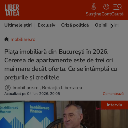
Susține
Cont
Caută
Ultimele știri
Exclusiv
Criză politică
Opinii
Intervi
|
Imobiliare.ro
Piața imobiliară din București în 2026.
Cererea de apartamente este de trei ori
mai mare decât oferta. Ce se întâmplă cu
prețurile și creditele
Imobiliare.ro
,
Redacția Libertatea
Actualizat pe 04 iun. 2026, 20:05
Comentează
Interviu