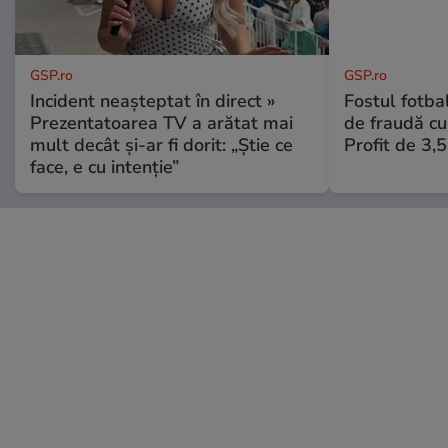
GSP.ro
GSP.ro
Incident neașteptat în direct »
Fostul fotba
Prezentatoarea TV a arătat mai
de fraudă cu 
mult decât și-ar fi dorit: „Știe ce
Profit de 3,
face, e cu intenție”