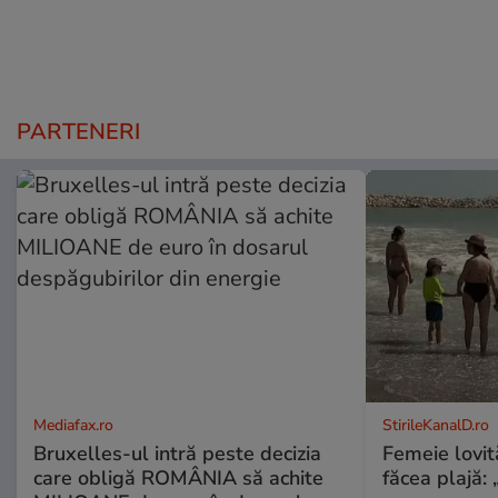
PARTENERI
Mediafax.ro
StirileKanalD.ro
Bruxelles-ul intră peste decizia
Femeie lovit
care obligă ROMÂNIA să achite
făcea plajă: „