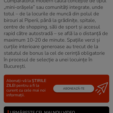
Cumpărătorul modern caută concepte de tipul
„mini-orășele” sau comunități integrate, unde
totul – de la locurile de muncă din polul de
birouri al Piperii, până la grădinițe, spitale,
centre de shopping, săli de sport și accesul
rapid către autostradă – se află la o distanță de
maximum 10-20 de minute. Spațiile verzi și
curțile interioare generoase au trecut de la
statutul de bonus la cel de cerință obligatorie
în procesul de selecție a unei locuințe în
București.
Abonați-vă la
ȘTIRILE
ZILEI
pentru a fi la
ABONEAZĂ-TE
curent cu cele mai noi
informații.
URMĂREȘTE CEL MAI NOU VIDEO