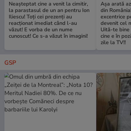
Neașteptat cine a venit la cimitir,
Așa arată az
la parastasul de un an pentru Ion
din România!
Iliescu! Toți cei prezenți au
excentrice pe
reacționat imediat când l-au
devenit cel 
văzut! E vorba de un nume
Uită-te bine 
cunoscut! Ce s-a văzut în imagini!
cine e în poz
zile la TV!!
GSP