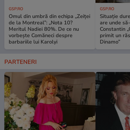
GSP.RO
GSP.RO
Omul din umbră din echipa „Zeiței
Situație dur
de la Montreal”: „Nota 10?
are unde să-
Meritul Nadiei 80%. De ce nu
Constantin 
vorbește Comăneci despre
primit un ră
barbariile lui Karolyi
Dinamo”
PARTENERI