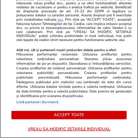
interesele si/sau profilul dvs., pentru a va oferi functionalitati aferente
costă doar 2
retelelor de socializare si pentru a analiza traficul pe website. Beneficiati
de drepturile prevazute de art. 15-22 din GDPR in legatura cu
prelucrarea datelor cu caracter personal. Aceste drepturi pot fi exercitate
prin modalitatea indicata
aici
. Prin click pe “ACCEPT TOATE”, acceptati
folosirea tuturor Tehnologiilor de tip Cookie, care implica inclusiv acceptul
dvs. cu privire la stocarea/accesarea informatiilor de catre Vendor-ii cu
Lifestyle
01 aug.
care colaboram. Prin click pe “VREAU SA MODIFIC SETARILE
INDIVIDUAL” puteti schimba preferintele in mod individual, mai putin
cele legate de cookie strict necesare pentru functionarea website-ului.
Cum se face cafeaua la presa
Atât noi, cât și partenerii noștri prelucrăm datele pentru a oferi:
Măsurarea performanței reclamelor. Utilizarea profilurilor pentru
franceză – cum funcționează și
selectarea conținutului personalizat. Stocarea și/sau accesarea
care sunt avantajele
informațiilor de pe un dispozitiv. Dezvoltarea și îmbunătățirea serviciilor.
Crearea profilurilor de conținut personalizat. Utilizarea profilurilor pentru
selectarea publicității personalizate. Crearea profilurilor pentru
publicitate personalizată. Măsurarea performanței conținutului.
Înțelegerea publicului prin statistici sau combinații de date din surse
diferite. Utilizarea datelor limitate pentru a selecta conținutul. Utilizarea
de date limitate pentru a selecta publicitatea. Date precise de geolocație
Lifestyle
15 iul.
și identificarea prin scanarea dispozitivului.
Listă parteneri (furnizori)
Combinaţii răcoritoare de apă
ACCEPT TOATE
cu fructe şi plante aromatice
pentru vară
VREAU SA MODIFIC SETARILE INDIVIDUAL