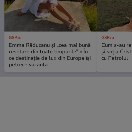
GSP.ro
GSP.ro
Emma Răducanu și „cea mai bună
Cum s-au re
resetare din toate timpurile” » În
și soția Cris
ce destinație de lux din Europa își
cu Petrolul
petrece vacanța