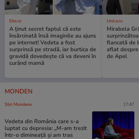
Elle.ro
Unica.ro
A ținut secret faptul că este
Mirabela Gră
însărcinată însă imaginile au ajuns
surprinzătoar
pe internet! Vedeta a fost
flancată de 
surprinsă pe stradă, iar burtica de
aflat despre
gravidă dovedește că va deveni în
de Apel
curând mamă
MONDEN
Stiri Mondene
17:47
Vedeta din România care s-a
luptat cu depresia: „M-am trezit
într-o dimineață și am tras