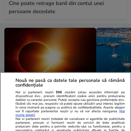
Cine poate retrage banii din contul unei
persoane decedate
Nouă ne pasă ca datele tale personale să rămână
confidențiale
Noi și partenerii noștri
596
stocăm și/sau accesăm informații pe
Vacanțe și Cultură
21:18
Vacanțe și Cultu
dispozitivul dvs., precum identificatorii cookie unici pentru prelucrarea
datelor cu caracter personal. Puteți accepta sau gestiona preferințele dvs.
Numărul de rezervări crește
Orașul denum
făcând clic mai jos, respectiv vă puteți opune utilizării unui interes legitim
în orice moment pe pagina cu politica de confidențialitate. Aceste alegeri
masiv în orașele europene unde
Turciei”, dar
vor fi raportate partenerilor noștri și nu vă vor afecta navigarea.
Mai
multe detalii
se va vedea prima eclipsă de
40% mai mici
Noi si partenerii nostri (retelele de socializare si agentiile de publicitate
partenere, precum si furnizorii nostri de servicii de date analitice)
prelucram date pentru a permite website-ului sa functioneze, pentru a
soare din ultimii 27 de ani
Franceză. O 
personaliza continutul si anunturile publicitare afisate in functie de