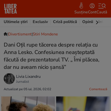
Susține
Cont
Caută
Ultimele știri
Exclusiv
Criză politică
Opinii
Intervi
|
Divertisment
|
Stiri Mondene
Dani Oțil rupe tăcerea despre relația cu
Anna Lesko. Confesiunea neașteptată
făcută de prezentatorul TV. „ Îmi plăcea,
dar nu aveam nicio șansă”
Livia Lixandru
Jurnalist
Actualizat pe 05 iul. 2026, 02:02
Comentează