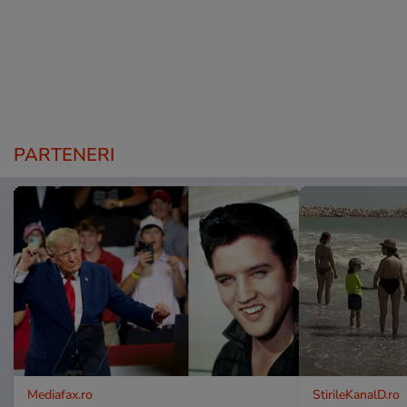
PARTENERI
Mediafax.ro
StirileKanalD.ro