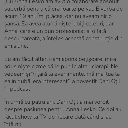
„Cu Anna Lesko am avut o colaborare absolut
superbă pentru că era foarte pe val. E vorba de
acum 19 ani. Îmi plăcea, dar nu aveam nicio
șansă. Ea avea atunci niște iubiți celebri, dar
Anna, care e un bun profesionist și o fată
descurcăreață, a înțeles această construcție din
emisiune.
Eu am făcut altar, i-am aprins bețișoare, mi-a
adus niște cizme să le pun la altar, ciorapi. Ne
vedeam și în țară la evenimente, mă mai lua la
ea în dubă, era interesant”, a povestit Dani Oțil
în podcast.
În urmă cu patru ani, Dani Oțil a mai vorbit
despre pasiunea pentru Anna Lesko. Ce doi au
făcut show la TV de fiecare dată când s-au
întâlnit.