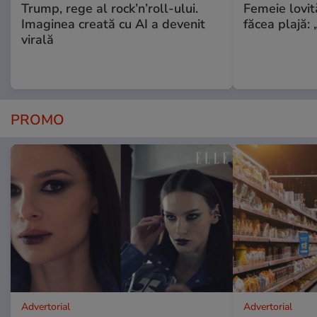
Trump, rege al rock’n’roll-ului.
Femeie lovit
Imaginea creată cu AI a devenit
făcea plajă: „
virală
PROMO
Advertorial
Advertorial