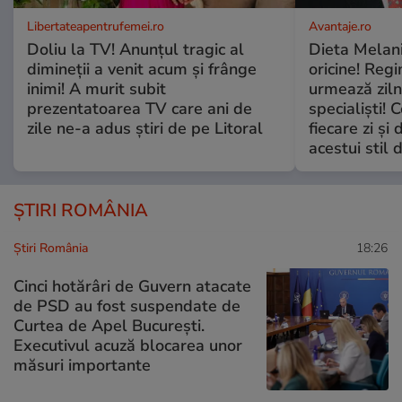
Libertateapentrufemei.ro
Avantaje.ro
Doliu la TV! Anunțul tragic al
Dieta Melan
dimineții a venit acum și frânge
oricine! Regi
inimi! A murit subit
urmează zilni
prezentatoarea TV care ani de
specialiști! 
zile ne-a adus știri de pe Litoral
fiecare zi și 
acestui stil 
ȘTIRI ROMÂNIA
Știri România
18:26
Cinci hotărâri de Guvern atacate
de PSD au fost suspendate de
Curtea de Apel București.
Executivul acuză blocarea unor
măsuri importante