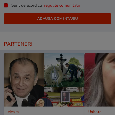
Sunt de acord cu
regulile comunitatii
PARTENERI
Viva.ro
Unica.ro