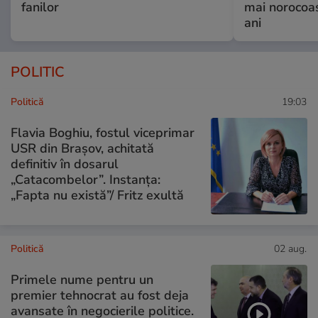
fanilor
mai norocoas
ani
POLITIC
Politică
19:03
Flavia Boghiu, fostul viceprimar
USR din Brașov, achitată
definitiv în dosarul
„Catacombelor”. Instanța:
„Fapta nu există”/ Fritz exultă
Politică
02 aug.
Primele nume pentru un
premier tehnocrat au fost deja
avansate în negocierile politice.