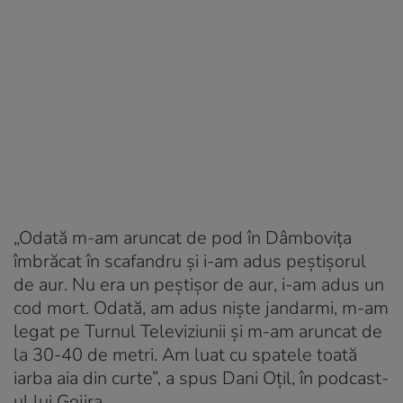
„Odată m-am aruncat de pod în Dâmbovița
îmbrăcat în scafandru și i-am adus peștișorul
de aur. Nu era un peștișor de aur, i-am adus un
cod mort. Odată, am adus niște jandarmi, m-am
legat pe Turnul Televiziunii și m-am aruncat de
la 30-40 de metri. Am luat cu spatele toată
iarba aia din curte”, a spus Dani Oțil, în podcast-
ul lui Gojira.