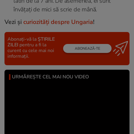
latin de la 7 ani. De asemenea, ei sunt
învățați de mici să scrie de mână.
Vezi şi
curiozităţi despre Ungaria
!
Abonați-vă la
ȘTIRILE
ZILEI
pentru a fi la
ABONEAZĂ-TE
curent cu cele mai noi
informații.
URMĂREȘTE CEL MAI NOU VIDEO