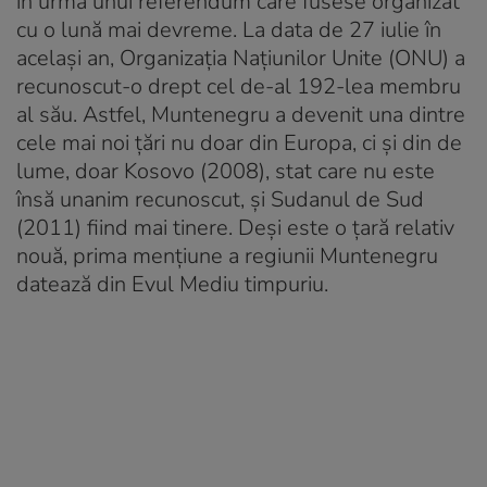
în urma unui referendum care fusese organizat
cu o lună mai devreme. La data de 27 iulie în
același an, Organizația Națiunilor Unite (ONU) a
recunoscut-o drept cel de-al 192-lea membru
al său. Astfel, Muntenegru a devenit una dintre
cele mai noi țări nu doar din Europa, ci și din de
lume, doar Kosovo (2008), stat care nu este
însă unanim recunoscut, și Sudanul de Sud
(2011) fiind mai tinere. Deși este o țară relativ
nouă, prima mențiune a regiunii Muntenegru
datează din Evul Mediu timpuriu.