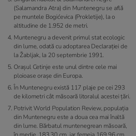
(Salamandra Atra) din Muntenegru se află
pe muntele Bogićevica (Prokletije), la o
altitudine de 1.952 de metri.
Muntenegru a devenit primul stat ecologic
din lume, odată cu adoptarea Declarației de
la Žabljak, la 20 septembrie 1991.
Orașul Cetinje este unul dintre cele mai
ploioase orașe din Europa.
În Muntenegru există 117 plaje pe cei 293
de kilometri cât măsoară litoralul acestei țări.
Potrivit World Population Review, populația
din Muntenegru este a doua cea mai înaltă
din lume. Bărbatul muntenegrean măsoară,
în medie, 183,30 cm, iar femeia 169,96 cm.