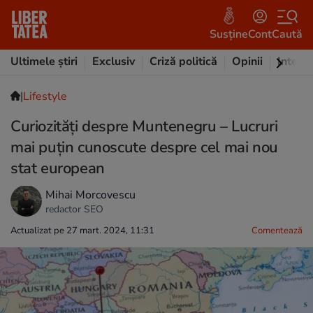
Susține
Cont
Caută
Ultimele știri
Exclusiv
Criză politică
Opinii
Intervi
|
Lifestyle
Curiozităţi despre Muntenegru – Lucruri
mai puţin cunoscute despre cel mai nou
stat european
Mihai Morcovescu
redactor SEO
Actualizat pe 27 mart. 2024, 11:31
Comentează