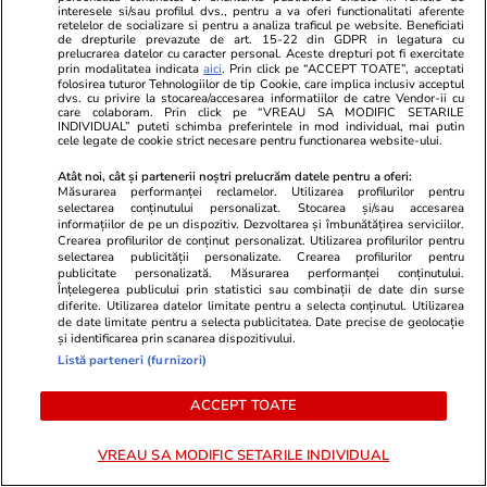
interesele si/sau profilul dvs., pentru a va oferi functionalitati aferente
retelelor de socializare si pentru a analiza traficul pe website. Beneficiati
de drepturile prevazute de art. 15-22 din GDPR in legatura cu
prelucrarea datelor cu caracter personal. Aceste drepturi pot fi exercitate
prin modalitatea indicata
aici
. Prin click pe “ACCEPT TOATE”, acceptati
folosirea tuturor Tehnologiilor de tip Cookie, care implica inclusiv acceptul
Viva.ro
Unica.ro
dvs. cu privire la stocarea/accesarea informatiilor de catre Vendor-ii cu
Informația de ultim moment, de
Divorț la nive
care colaboram. Prin click pe “VREAU SA MODIFIC SETARILE
INDIVIDUAL” puteti schimba preferintele in mod individual, mai putin
la vârful țării, face acum înconjurul
Incredibil ce
cele legate de cookie strict necesare pentru functionarea website-ului.
presei cu o viteză neașteptată!
ei, după ani 
Atât noi, cât și partenerii noștri prelucrăm datele pentru a oferi:
Nimeni nu credea că se va ajunge
rău când mă
Măsurarea performanței reclamelor. Utilizarea profilurilor pentru
până aici, dar iată-ne, dragi
selectarea conținutului personalizat. Stocarea și/sau accesarea
informațiilor de pe un dispozitiv. Dezvoltarea și îmbunătățirea serviciilor.
cetățeni. Breaking news, Sorin
Crearea profilurilor de conținut personalizat. Utilizarea profilurilor pentru
Grindeanu tocmai a făcut anunțul
selectarea publicității personalizate. Crearea profilurilor pentru
publicitate personalizată. Măsurarea performanței conținutului.
Înțelegerea publicului prin statistici sau combinații de date din surse
diferite. Utilizarea datelor limitate pentru a selecta conținutul. Utilizarea
de date limitate pentru a selecta publicitatea. Date precise de geolocație
GSP
și identificarea prin scanarea dispozitivului.
Listă parteneri (furnizori)
ACCEPT TOATE
VREAU SA MODIFIC SETARILE INDIVIDUAL