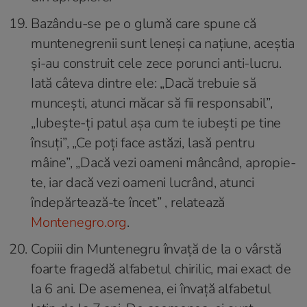
Bazându-se pe o glumă care spune că
muntenegrenii sunt leneși ca națiune, aceștia
și-au construit cele zece porunci anti-lucru.
Iată câteva dintre ele: „Dacă trebuie să
muncești, atunci măcar să fii responsabil”,
„Iubește-ți patul așa cum te iubești pe tine
însuți”, „Ce poți face astăzi, lasă pentru
mâine”, „Dacă vezi oameni mâncând, apropie-
te, iar dacă vezi oameni lucrând, atunci
îndepărtează-te încet” , relatează
Montenegro.org
.
Copiii din Muntenegru învață de la o vârstă
foarte fragedă alfabetul chirilic, mai exact de
la 6 ani. De asemenea, ei învață alfabetul