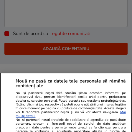
Sunt de acord cu
regulile comunitatii
PARTENERI
Nouă ne pasă ca datele tale personale să rămână
confidențiale
Noi și partenerii noștri
596
stocăm și/sau accesăm informații pe
dispozitivul dvs., precum identificatorii cookie unici pentru prelucrarea
datelor cu caracter personal. Puteți accepta sau gestiona preferințele dvs.
făcând clic mai jos, respectiv vă puteți opune utilizării unui interes legitim
în orice moment pe pagina cu politica de confidențialitate. Aceste alegeri
vor fi raportate partenerilor noștri și nu vă vor afecta navigarea.
Mai
multe detalii
Noi si partenerii nostri (retelele de socializare si agentiile de publicitate
partenere, precum si furnizorii nostri de servicii de date analitice)
prelucram date pentru a permite website-ului sa functioneze, pentru a
personaliza continutul si anunturile publicitare afisate in functie de