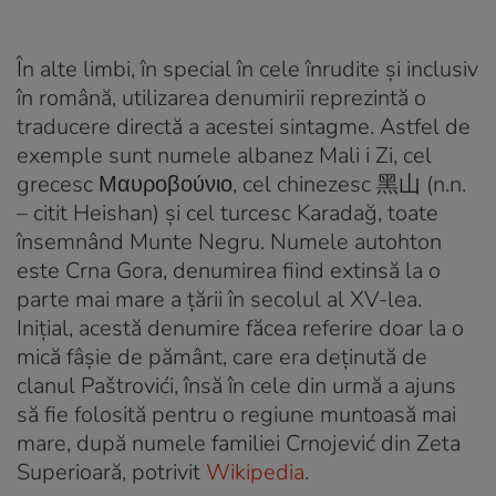
În alte limbi, în special în cele înrudite și inclusiv
în română, utilizarea denumirii reprezintă o
traducere directă a acestei sintagme. Astfel de
exemple sunt numele albanez Mali i Zi, cel
grecesc Μαυροβούνιο, cel chinezesc 黑山 (n.n.
– citit Heishan) și cel turcesc Karadağ, toate
însemnând Munte Negru. Numele autohton
este Crna Gora, denumirea fiind extinsă la o
parte mai mare a țării în secolul al XV-lea.
Inițial, acestă denumire făcea referire doar la o
mică fâșie de pământ, care era deținută de
clanul Paštrovići, însă în cele din urmă a ajuns
să fie folosită pentru o regiune muntoasă mai
mare, după numele familiei Crnojević din Zeta
Superioară, potrivit
Wikipedia
.