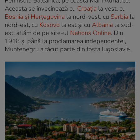
Peninsula Balcanică, pe coasta Mării Adriatice.
Aceasta se învecinează cu
Croația
la vest, cu
Bosnia și Herțegovina
la nord-vest, cu
Serbia
la
nord-est, cu
Kosovo
la est și cu
Albania
la sud-
est, aflăm de pe site-ul
Nations Online
. Din
1918 și până la proclamarea independenței,
Muntenegru a făcut parte din fosta Iugoslavie.