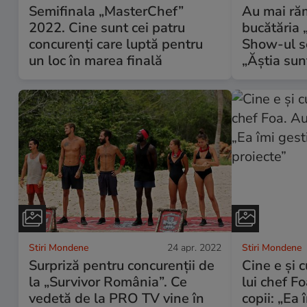
Semifinala „MasterChef”
Au mai răm
2022. Cine sunt cei patru
bucătăria 
concurenți care luptă pentru
Show-ul se
un loc în marea finală
„Ăștia sun
Stiri Mondene
24 apr. 2022
Stiri Mondene
Surpriză pentru concurenții de
Cine e și 
la „Survivor România”. Ce
lui chef F
vedetă de la PRO TV vine în
copii: „Ea