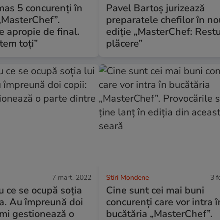
as 5 concurenți în
Pavel Bartoș jurizează
„MasterChef”.
preparatele chefilor în n
 apropie de final.
ediție „MasterChef: Restu
tem toți”
plăcere”
7 mart. 2022
Stiri Mondene
3 f
cu ce se ocupă soția
Cine sunt cei mai buni
oa. Au împreună doi
concurenți care vor intra î
 îmi gestionează o
bucătăria „MasterChef”.