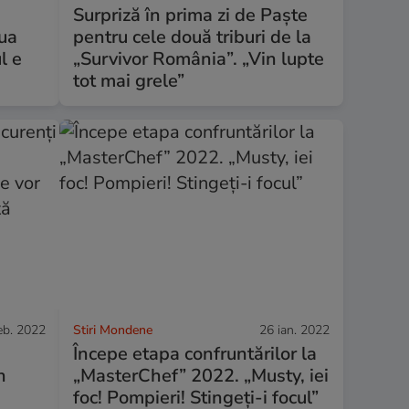
Surpriză în prima zi de Paște
oua
pentru cele două triburi de la
l e
„Survivor România”. „Vin lupte
tot mai grele”
eb. 2022
Stiri Mondene
26 ian. 2022
Începe etapa confruntărilor la
n
„MasterChef” 2022. „Musty, iei
foc! Pompieri! Stingeți-i focul”