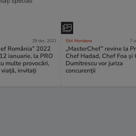
29 dec. 2021
Stiri Mondene
7 o
ef România” 2022
„MasterChef” revine la P
12 ianuarie, la PRO
Chef Hadad, Chef Foa și
cu multe provocări,
Dumitrescu vor juriza
viață, invitați
concurenții