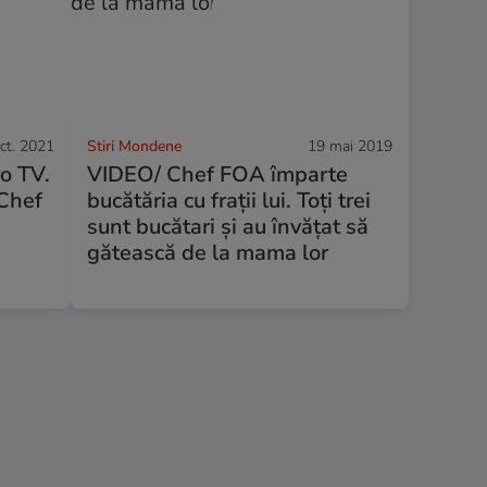
ct. 2021
Stiri Mondene
19 mai 2019
ro TV.
VIDEO/ Chef FOA împarte
 Chef
bucătăria cu frații lui. Toți trei
sunt bucătari și au învățat să
gătească de la mama lor