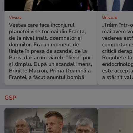
Viva.ro
Unica.ro
Vestea care face înconjurul
„Trăim într-
planetei vine tocmai din Franța,
mai avem vo
de la nivel înalt, doamnelor și
vederea astf
domnilor. Era un moment de
comportamen
liniște în presa de scandal de la
critică derap
Paris, dar acum ziarele ”fierb” pur
Rogobete la
și simplu. După un scandal imens,
endocrinolog
Brigitte Macron, Prima Doamnă a
este accepta
Franței, a făcut anunțul bombă
a stârnit valu
GSP