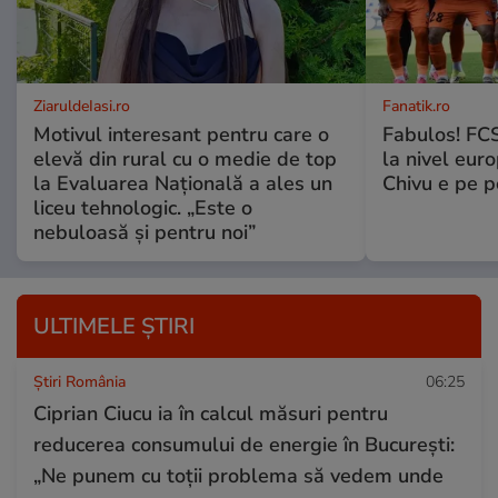
ZiaruldeIasi.ro
Fanatik.ro
Motivul interesant pentru care o
Fabulos! FCS
elevă din rural cu o medie de top
la nivel euro
la Evaluarea Națională a ales un
Chivu e pe 
liceu tehnologic. „Este o
nebuloasă și pentru noi”
ULTIMELE ȘTIRI
Știri România
06:25
Ciprian Ciucu ia în calcul măsuri pentru
reducerea consumului de energie în București:
„Ne punem cu toţii problema să vedem unde