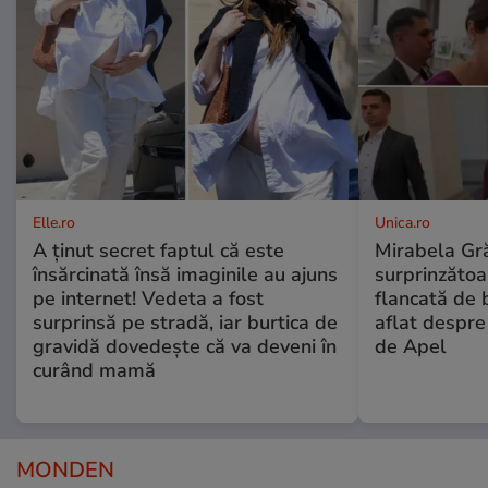
Elle.ro
Unica.ro
A ținut secret faptul că este
Mirabela Gră
însărcinată însă imaginile au ajuns
surprinzătoar
pe internet! Vedeta a fost
flancată de 
surprinsă pe stradă, iar burtica de
aflat despre
gravidă dovedește că va deveni în
de Apel
curând mamă
MONDEN