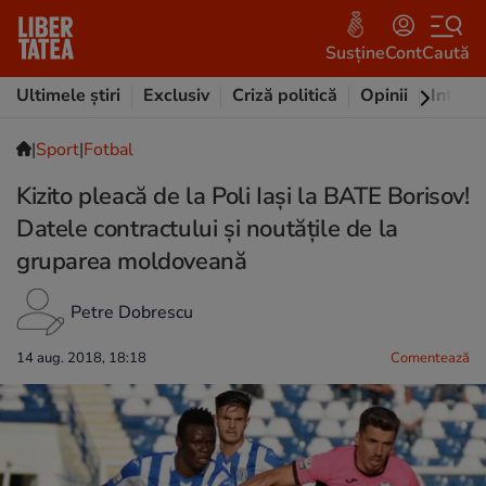
Susține
Cont
Caută
Ultimele știri
Exclusiv
Criză politică
Opinii
Intervi
|
Sport
|
Fotbal
Kizito pleacă de la Poli Iași la BATE Borisov!
Datele contractului și noutățile de la
gruparea moldoveană
Petre Dobrescu
14 aug. 2018, 18:18
Comentează