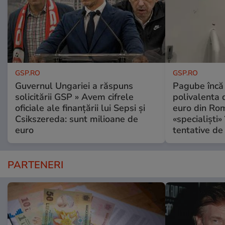
GSP.RO
GSP.RO
Guvernul Ungariei a răspuns
Pagube încă 
solicitării GSP » Avem cifrele
polivalenta 
oficiale ale finanțării lui Sepsi și
euro din Rom
Csikszereda: sunt milioane de
«specialiști»
euro
tentative de 
PARTENERI