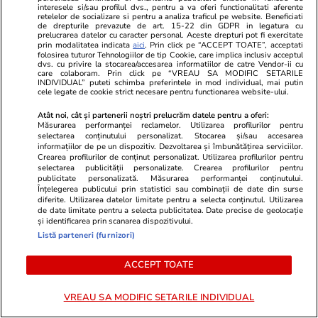
interesele si/sau profilul dvs., pentru a va oferi functionalitati aferente
retelelor de socializare si pentru a analiza traficul pe website. Beneficiati
de drepturile prevazute de art. 15-22 din GDPR in legatura cu
Lifestyle
15 iul.
prelucrarea datelor cu caracter personal. Aceste drepturi pot fi exercitate
prin modalitatea indicata
aici
. Prin click pe “ACCEPT TOATE”, acceptati
folosirea tuturor Tehnologiilor de tip Cookie, care implica inclusiv acceptul
dvs. cu privire la stocarea/accesarea informatiilor de catre Vendor-ii cu
Combinaţii răcoritoare de apă
care colaboram. Prin click pe “VREAU SA MODIFIC SETARILE
INDIVIDUAL” puteti schimba preferintele in mod individual, mai putin
cu fructe şi plante aromatice
cele legate de cookie strict necesare pentru functionarea website-ului.
pentru vară
Atât noi, cât și partenerii noștri prelucrăm datele pentru a oferi:
Măsurarea performanței reclamelor. Utilizarea profilurilor pentru
selectarea conținutului personalizat. Stocarea și/sau accesarea
informațiilor de pe un dispozitiv. Dezvoltarea și îmbunătățirea serviciilor.
Crearea profilurilor de conținut personalizat. Utilizarea profilurilor pentru
selectarea publicității personalizate. Crearea profilurilor pentru
Lifestyle
01 aug.
publicitate personalizată. Măsurarea performanței conținutului.
Înțelegerea publicului prin statistici sau combinații de date din surse
diferite. Utilizarea datelor limitate pentru a selecta conținutul. Utilizarea
de date limitate pentru a selecta publicitatea. Date precise de geolocație
și identificarea prin scanarea dispozitivului.
Cum coci vinetele la bloc, fără
Listă parteneri (furnizori)
să umpli casa de fum
ACCEPT TOATE
VREAU SA MODIFIC SETARILE INDIVIDUAL