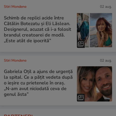
Stiri Mondene
02 aug.
Schimb de replici acide între
Cătălin Botezatu și Eli Lăslean.
Designerul, acuzat că i-a folosit
brandul creatoarei de modă.
„Este atât de ipocrită”
Stiri Mondene
02 aug.
Gabriela Oțil a ajuns de urgență
la spital. Ce a pățit vedeta după
o ieșire cu prietenele în oraș.
„N-am avut niciodată ceva de
genul ăsta”