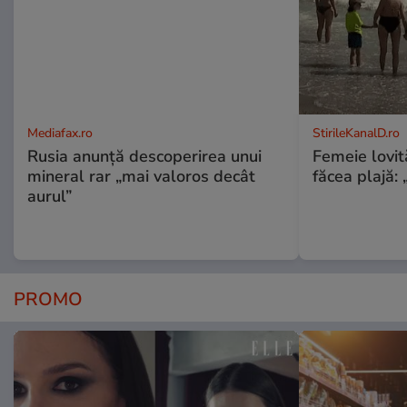
Mediafax.ro
StirileKanalD.ro
Rusia anunță descoperirea unui
Femeie lovit
mineral rar „mai valoros decât
făcea plajă: „
aurul”
PROMO