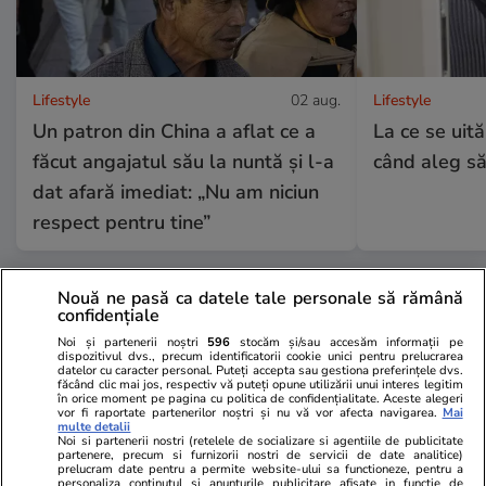
Lifestyle
02 aug.
Lifestyle
Un patron din China a aflat ce a
La ce se uită
făcut angajatul său la nuntă și l-a
când aleg să
dat afară imediat: „Nu am niciun
respect pentru tine”
Nouă ne pasă ca datele tale personale să rămână
Lifestyle
01 aug.
confidențiale
Noi și partenerii noștri
596
stocăm și/sau accesăm informații pe
dispozitivul dvs., precum identificatorii cookie unici pentru prelucrarea
Cum se face cafeaua la presa
datelor cu caracter personal. Puteți accepta sau gestiona preferințele dvs.
făcând clic mai jos, respectiv vă puteți opune utilizării unui interes legitim
franceză – cum funcționează și
în orice moment pe pagina cu politica de confidențialitate. Aceste alegeri
vor fi raportate partenerilor noștri și nu vă vor afecta navigarea.
Mai
care sunt avantajele
multe detalii
Noi si partenerii nostri (retelele de socializare si agentiile de publicitate
partenere, precum si furnizorii nostri de servicii de date analitice)
prelucram date pentru a permite website-ului sa functioneze, pentru a
personaliza continutul si anunturile publicitare afisate in functie de