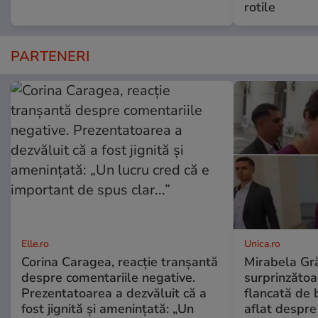
rotile
PARTENERI
Elle.ro
Unica.ro
Corina Caragea, reacție tranșantă
Mirabela Gră
despre comentariile negative.
surprinzătoar
Prezentatoarea a dezvăluit că a
flancată de 
fost jignită și amenințată: „Un
aflat despre