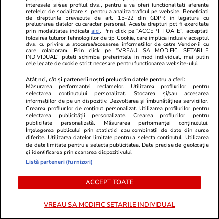
interesele si/sau profilul dvs., pentru a va oferi functionalitati aferente
retelelor de socializare si pentru a analiza traficul pe website. Beneficiati
de drepturile prevazute de art. 15-22 din GDPR in legatura cu
prelucrarea datelor cu caracter personal. Aceste drepturi pot fi exercitate
prin modalitatea indicata
aici
. Prin click pe “ACCEPT TOATE”, acceptati
folosirea tuturor Tehnologiilor de tip Cookie, care implica inclusiv acceptul
dvs. cu privire la stocarea/accesarea informatiilor de catre Vendor-ii cu
care colaboram. Prin click pe “VREAU SA MODIFIC SETARILE
INDIVIDUAL” puteti schimba preferintele in mod individual, mai putin
cele legate de cookie strict necesare pentru functionarea website-ului.
Atât noi, cât și partenerii noștri prelucrăm datele pentru a oferi:
Măsurarea performanței reclamelor. Utilizarea profilurilor pentru
Lifestyle
11:00
Lifestyle
selectarea conținutului personalizat. Stocarea și/sau accesarea
Cum îți poți face pisica de
Un copil de 
informațiilor de pe un dispozitiv. Dezvoltarea și îmbunătățirea serviciilor.
Crearea profilurilor de conținut personalizat. Utilizarea profilurilor pentru
apartament fericită fără costuri
dinozauri, a
selectarea publicității personalizate. Crearea profilurilor pentru
publicitate personalizată. Măsurarea performanței conținutului.
mari. 8 metode simple
intrat în Car
Înțelegerea publicului prin statistici sau combinații de date din surse
diferite. Utilizarea datelor limitate pentru a selecta conținutul. Utilizarea
recomandate de specialiști
SUA
de date limitate pentru a selecta publicitatea. Date precise de geolocație
și identificarea prin scanarea dispozitivului.
Listă parteneri (furnizori)
ACCEPT TOATE
Horoscop
17 iul.
VREAU SA MODIFIC SETARILE INDIVIDUAL
Horoscop 18 iulie 2026.