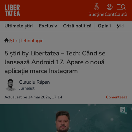
Susține
Cont
Caută
Ultimele știri
Exclusiv
Criză politică
Opinii
Video
|
Ştiri
|
Tehnologie
5 știri by Libertatea – Tech: Când se
lansează Android 17. Apare o nouă
aplicaţie marca Instagram
Claudiu Râpan
Jurnalist
Actualizat pe 14 mai 2026, 17:14
Comentează