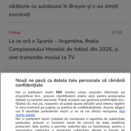
călătorie cu autobuzul în Brașov și s-au simțit
escrocați
Fotbal
07:00
La ce oră e Spania – Argentina, finala
Campionatului Mondial de fotbal din 2026, și
cine transmite meciul la TV
Horoscop
17 iul.
Nouă ne pasă ca datele tale personale să rămână
Horoscop Urania | Previziuni astrologice pentru
confidențiale
perioada 18 – 24 iulie 2026. Soarele va intra în
Noi și partenerii noștri
596
stocăm și/sau accesăm informații pe
dispozitivul dvs., precum identificatorii cookie unici pentru prelucrarea
zodia Leului
datelor cu caracter personal. Puteți accepta sau gestiona preferințele dvs.
făcând clic mai jos, respectiv vă puteți opune utilizării unui interes legitim
în orice moment pe pagina cu politica de confidențialitate. Aceste alegeri
vor fi raportate partenerilor noștri și nu vă vor afecta navigarea.
Mai
multe detalii
Noi si partenerii nostri (retelele de socializare si agentiile de publicitate
partenere, precum si furnizorii nostri de servicii de date analitice)
prelucram date pentru a permite website-ului sa functioneze, pentru a
personaliza continutul si anunturile publicitare afisate in functie de