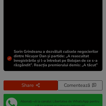
Sorin Grindeanu a dezvăluit culisele negocierilor
dintre Nicușor Dan și partide: „A reascultat
înregistrările și l-a întrebat pe Bolojan de ce s-a
răzgândit”. Reacția premierului demis: „A tăcut”
Share
Comentează
Abonați-vă la canalul Libertatea de WhatsApp pentru
a fi la curent cu ultimele informații