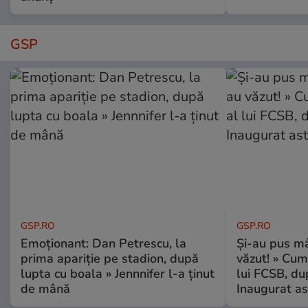
GSP
GSP.RO
GSP.RO
Emoționant: Dan Petrescu, la
Și-au pus mâ
prima apariție pe stadion, după
văzut! » Cum
lupta cu boala » Jennnifer l-a ținut
lui FCSB, du
de mână
Inaugurat as