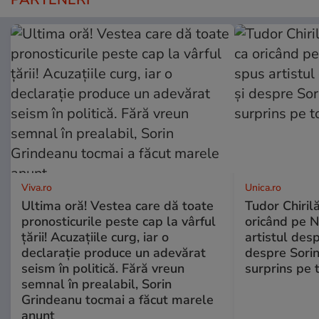
Viva.ro
Unica.ro
Ultima oră! Vestea care dă toate
Tudor Chiril
pronosticurile peste cap la vârful
oricând pe N
țării! Acuzațiile curg, iar o
artistul desp
declarație produce un adevărat
despre Sorin
seism în politică. Fără vreun
surprins pe 
semnal în prealabil, Sorin
Grindeanu tocmai a făcut marele
anunț