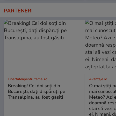
PARTENERI
Libertateapentrufemei.ro
Avantaje.ro
Breaking! Cei doi soți din
O mai știți 
București, dați dispăruți pe
mai cunoscu
Transalpina, au fost găsiți
Meteo? Azi e
doamnă respe
stai să vezi 
ei. Nimeni, d