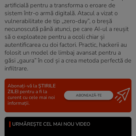
artificială pentru a transforma o eroare de
sistem într-o armă digitală. Atacul a vizat o
vulnerabilitate de tip „zero-day”, o breșă
necunoscută până atunci, pe care AI-ul a reușit
să o exploateze pentru a ocoli chiar și
autentificarea cu doi factori. Practic, hackerii au
folosit un model de limbaj avansat pentru a
găsi „gaura” în cod și a crea metoda perfectă de
infiltrare.
Abonați-vă la
ȘTIRILE
ZILEI
pentru a fi la
ABONEAZĂ-TE
curent cu cele mai noi
informații.
URMĂREȘTE CEL MAI NOU VIDEO