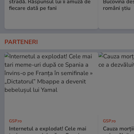
stradă. Răspunsul lui îi amuză de
Bucovina des
fiecare dată pe fani
români știu
PARTENERI
GSP.ro
GSP.ro
Internetul a explodat! Cele mai
Cauza morții