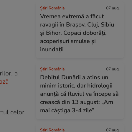
Știri România
07 aug.
Vremea extremă a făcut
ravagii în Brașov, Cluj, Sibiu
și Bihor. Copaci doborâți,
acoperișuri smulse și
inundații
Știri România
07 aug.
ilor, a
Debitul Dunării a atins un
ază
minim istoric, dar hidrologii
anunță că fluviul va începe să
crească din 13 august: „Am
mai câștiga 3-4 zile”
tul celor
Știri România
07 aug.