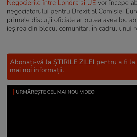
Negocierile între Londra și UE
vor începe ab
negociatorului pentru Brexit al Comisiei Euro
primele discuţii oficiale ar putea avea loc ab
ieșirea din blocul comunitar, în cadrul unui
Abonați-vă la
ȘTIRILE ZILEI
pentru a fi la
mai noi informații.
URMĂREȘTE CEL MAI NOU VIDEO