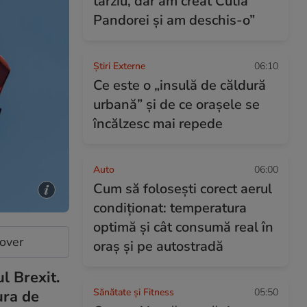
târziu, dar am creat Cutia
Pandorei și am deschis-o”
Știri Externe
06:10
Ce este o „insulă de căldură
urbană” și de ce orașele se
încălzesc mai repede
Auto
06:00
Cum să folosești corect aerul
condiționat: temperatura
optimă și cât consumă real în
cover
oraș și pe autostradă
l Brexit.
Sănătate și Fitness
05:50
ura de