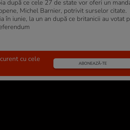
ia după ce cele 27 de state vor oferi un mandat
pene, Michel Barnier, potrivit surselor citate. 
ia în iunie, la un an după ce britanicii au votat 
 referendum
 curent cu cele
ABONEAZĂ-TE