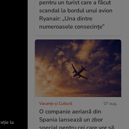
pentru un turist care a făcut
scandal la bordul unui avion
Ryanair: „Una dintre
numeroasele consecințe”
Vacanțe și Cultură
07 aug.
O companie aeriană din
Spania lansează un zbor
ație la
special pentru cei care vor să