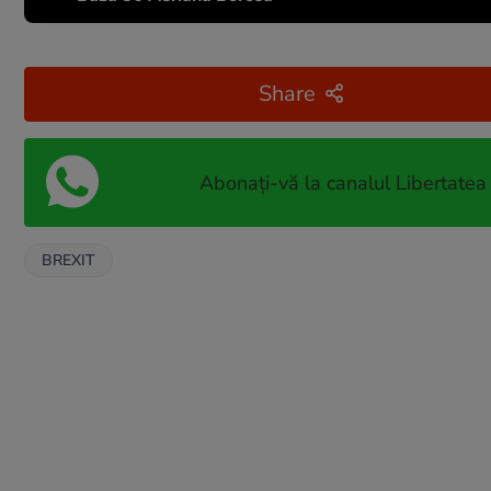
Share
Abonați-vă la canalul Libertatea
BREXIT