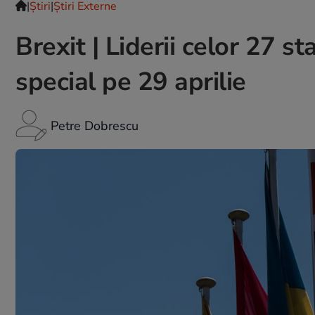
|
Ştiri
|
Știri Externe
Brexit | Liderii celor 27 s
special pe 29 aprilie
Petre Dobrescu