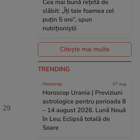
Cea mai bună rețetă de
slăbit: „Îți taie foamea cel
puțin 5 ore”, spun
nutriționiștii
Citește mai multe
TRENDING
Horoscop
07 aug.
Horoscop Urania | Previziuni
astrologice pentru perioada 8
e 29
– 14 august 2026. Lună Nouă
în Leu; Eclipsă totală de
Soare