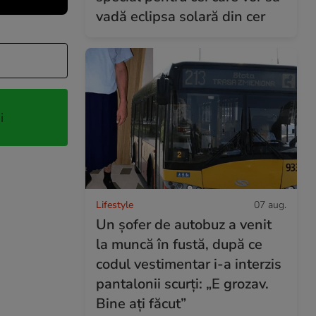
vadă eclipsa solară din cer
i
Lifestyle
07 aug.
Un șofer de autobuz a venit
la muncă în fustă, după ce
codul vestimentar i-a interzis
pantalonii scurți: „E grozav.
Bine ați făcut”