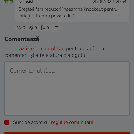
Nerasist
25.05.2026, 20:54
Creșteri fara reduceri înseamnă knockout pentru
inflației. Pentru privat adică.
0
0
0
Comentează
Loghează-te în contul tău
pentru a adăuga
comentarii și a te alătura dialogului.
Sunt de acord cu
regulile comunitatii