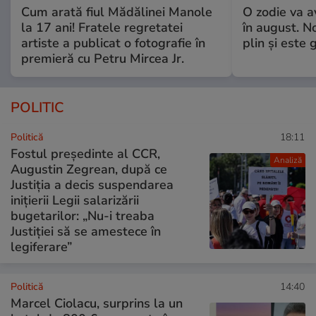
Cum arată fiul Mădălinei Manole
O zodie va a
la 17 ani! Fratele regretatei
în august. No
artiste a publicat o fotografie în
plin și este 
premieră cu Petru Mircea Jr.
POLITIC
Politică
18:11
Fostul președinte al CCR,
Analiză
Augustin Zegrean, după ce
Justiția a decis suspendarea
inițierii Legii salarizării
bugetarilor: „Nu-i treaba
Justiției să se amestece în
legiferare”
Politică
14:40
Marcel Ciolacu, surprins la un