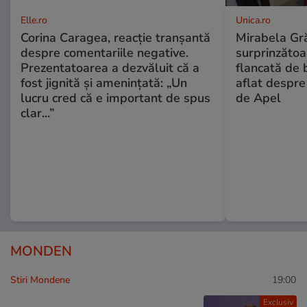
Elle.ro
Unica.ro
Corina Caragea, reacție tranșantă
Mirabela Gră
despre comentariile negative.
surprinzătoar
Prezentatoarea a dezvăluit că a
flancată de 
fost jignită și amenințată: „Un
aflat despre
lucru cred că e important de spus
de Apel
clar...”
MONDEN
Stiri Mondene
19:00
Exclusiv