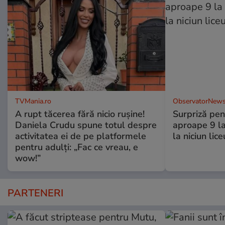
TVMania.ro
ObservatorNews
A rupt tăcerea fără nicio rușine!
Surpriză pen
Daniela Crudu spune totul despre
aproape 9 la
activitatea ei de pe platformele
la niciun lice
pentru adulți: „Fac ce vreau, e
wow!”
PARTENERI