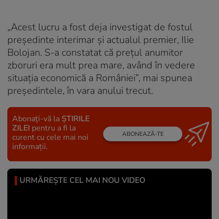
„Acest lucru a fost deja investigat de fostul
președinte interimar și actualul premier, Ilie
Bolojan. S-a constatat că prețul anumitor
zboruri era mult prea mare, având în vedere
situația economică a României”, mai spunea
președintele, în vara anului trecut.
Abonați-vă la
ȘTIRILE
ZILEI
pentru a fi la
ABONEAZĂ-TE
curent cu cele mai noi
informații.
URMĂREȘTE CEL MAI NOU VIDEO