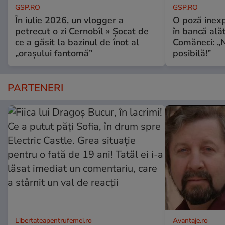
GSP.RO
GSP.RO
În iulie 2026, un vlogger a
O poză inexp
petrecut o zi Cernobîl » Șocat de
în bancă ală
ce a găsit la bazinul de înot al
Comăneci: „N
„orașului fantomă”
posibilă!”
PARTENERI
Libertateapentrufemei.ro
Avantaje.ro