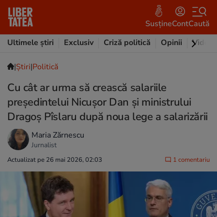
Susține
Cont
Caută
Ultimele știri
Exclusiv
Criză politică
Opinii
Video
|
Ştiri
|
Politică
Cu cât ar urma să crească salariile
președintelui Nicușor Dan și ministrului
Dragoș Pîslaru după noua lege a salarizării
Maria Zărnescu
Jurnalist
Actualizat pe 26 mai 2026, 02:03
1 comentariu