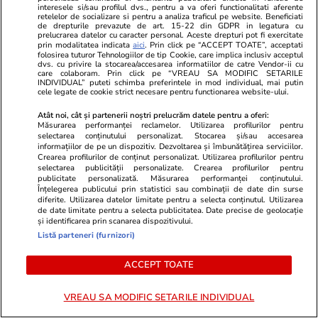
interesele si/sau profilul dvs., pentru a va oferi functionalitati aferente
TRENDING
retelelor de socializare si pentru a analiza traficul pe website. Beneficiati
de drepturile prevazute de art. 15-22 din GDPR in legatura cu
prelucrarea datelor cu caracter personal. Aceste drepturi pot fi exercitate
prin modalitatea indicata
aici
. Prin click pe “ACCEPT TOATE”, acceptati
Horoscop
21:50
folosirea tuturor Tehnologiilor de tip Cookie, care implica inclusiv acceptul
dvs. cu privire la stocarea/accesarea informatiilor de catre Vendor-ii cu
Horoscop 23 iulie 2026. Săgetătorii, astăzi vor
care colaboram. Prin click pe “VREAU SA MODIFIC SETARILE
INDIVIDUAL” puteti schimba preferintele in mod individual, mai putin
învăța ceva despre muncă, despre starea de
cele legate de cookie strict necesare pentru functionarea website-ului.
sănătate și stilul lor de viață
Atât noi, cât și partenerii noștri prelucrăm datele pentru a oferi:
Măsurarea performanței reclamelor. Utilizarea profilurilor pentru
selectarea conținutului personalizat. Stocarea și/sau accesarea
informațiilor de pe un dispozitiv. Dezvoltarea și îmbunătățirea serviciilor.
Bani și Afaceri
17:00
Crearea profilurilor de conținut personalizat. Utilizarea profilurilor pentru
selectarea publicității personalizate. Crearea profilurilor pentru
Scăderea deficitului bugetar arată că măsurile
publicitate personalizată. Măsurarea performanței conținutului.
Înțelegerea publicului prin statistici sau combinații de date din surse
lui Bolojan funcționează, dar suntem doar la
diferite. Utilizarea datelor limitate pentru a selecta conținutul. Utilizarea
de date limitate pentru a selecta publicitatea. Date precise de geolocație
jumătatea drumului, arată economiștii. „Dacă
și identificarea prin scanarea dispozitivului.
creditorii se supără, îți închid lumina în trei
Listă parteneri (furnizori)
săptămâni”
ACCEPT TOATE
VREAU SA MODIFIC SETARILE INDIVIDUAL
Bani și Afaceri
12:00