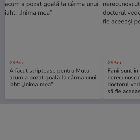
GSP.ro
GSP.ro
A făcut striptease pentru Mutu,
Fanii sunt în 
acum a pozat goală la cârma unui
nerecunoscut
iaht: „Inima mea”
doctorul ved
să fie aceea