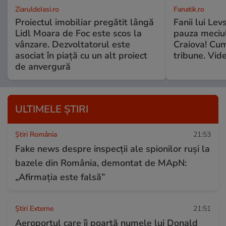
ZiaruldeIasi.ro
Fanatik.ro
Proiectul imobiliar pregătit lângă
Fanii lui Lev
Lidl Moara de Foc este scos la
pauza meciul
vânzare. Dezvoltatorul este
Craiova! Cum
asociat în piață cu un alt proiect
tribune. Vid
de anvergură
ULTIMELE ȘTIRI
Știri România
21:53
Fake news despre inspecții ale spionilor ruși la
bazele din România, demontat de MApN:
„Afirmația este falsă”
Știri Externe
21:51
Aeroportul care îi poartă numele lui Donald