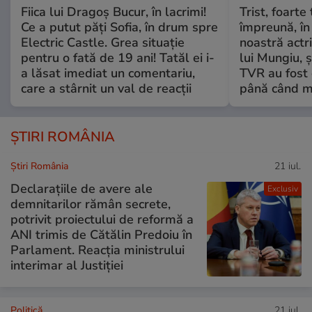
Fiica lui Dragoș Bucur, în lacrimi!
Trist, foarte
Ce a putut păți Sofia, în drum spre
împreună, în
Electric Castle. Grea situație
noastră actri
pentru o fată de 19 ani! Tatăl ei i-
lui Mungiu, ș
a lăsat imediat un comentariu,
TVR au fost 
care a stârnit un val de reacții
până când mo
ȘTIRI ROMÂNIA
Știri România
21 iul.
Declarațiile de avere ale
Exclusiv
demnitarilor rămân secrete,
potrivit proiectului de reformă a
ANI trimis de Cătălin Predoiu în
Parlament. Reacția ministrului
interimar al Justiției
Politică
21 iul.