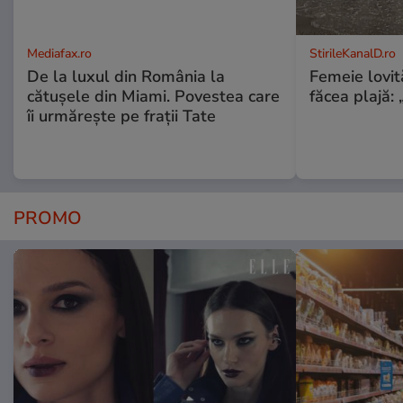
Mediafax.ro
StirileKanalD.ro
De la luxul din România la
Femeie lovit
cătușele din Miami. Povestea care
făcea plajă: „
îi urmărește pe frații Tate
PROMO