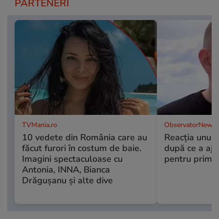
PARTENERI
TVMania.ro
ObservatorNews.
10 vedete din România care au
Reacția unui 
făcut furori în costum de baie.
după ce a aju
Imagini spectaculoase cu
pentru prima
Antonia, INNA, Bianca
Drăgușanu și alte dive