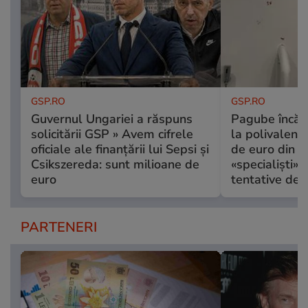
GSP.RO
GSP.RO
Guvernul Ungariei a răspuns
Pagube încă 
solicitării GSP » Avem cifrele
la polivalent
oficiale ale finanțării lui Sepsi și
de euro din R
Csikszereda: sunt milioane de
«specialiști» 
euro
tentative de f
PARTENERI