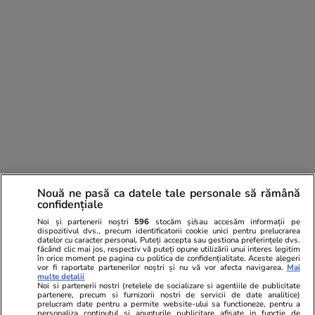
Nouă ne pasă ca datele tale personale să rămână
PARTENERI
confidențiale
Noi și partenerii noștri
596
stocăm și/sau accesăm informații pe
dispozitivul dvs., precum identificatorii cookie unici pentru prelucrarea
datelor cu caracter personal. Puteți accepta sau gestiona preferințele dvs.
făcând clic mai jos, respectiv vă puteți opune utilizării unui interes legitim
în orice moment pe pagina cu politica de confidențialitate. Aceste alegeri
vor fi raportate partenerilor noștri și nu vă vor afecta navigarea.
Mai
multe detalii
Noi si partenerii nostri (retelele de socializare si agentiile de publicitate
partenere, precum si furnizorii nostri de servicii de date analitice)
prelucram date pentru a permite website-ului sa functioneze, pentru a
personaliza continutul si anunturile publicitare afisate in functie de