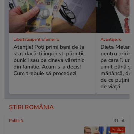
Libertateapentrufemei.ro
Avantaje.ro
Atenție! Poți primi bani de la
Dieta Melani
stat dacă-ți îngrijești părinții,
pentru oricine
bunicii sau pe cineva vârstnic
pe care îl urm
din familie. Acum s-a decis!
uimit până și 
Cum trebuie să procedezi
mănâncă, de fa
de ce puțini r
de viață
ȘTIRI ROMÂNIA
Politică
31 iul.
Analiză