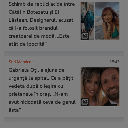
Schimb de replici acide între
Cătălin Botezatu și Eli
Lăslean. Designerul, acuzat
că i-a folosit brandul
creatoarei de modă. „Este
atât de ipocrită”
Stiri Mondene
15:43
Gabriela Oțil a ajuns de
urgență la spital. Ce a pățit
vedeta după o ieșire cu
prietenele în oraș. „N-am
avut niciodată ceva de genul
ăsta”