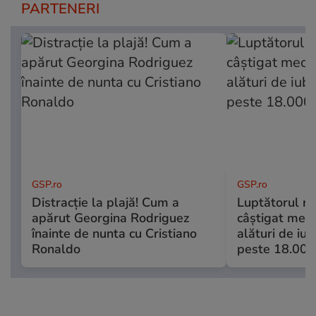
PARTENERI
GSP.ro
GSP.ro
Distracție la plajă! Cum a
Luptătorul r
apărut Georgina Rodriguez
câștigat meciu
înainte de nunta cu Cristiano
alături de iubi
Ronaldo
peste 18.000