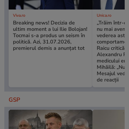
Viva.ro
Unica.ro
Breaking news! Decizia de
„Trăim într-o
ultim moment a lui Ilie Bolojan!
nu mai avem 
Tocmai s-a produs un seism în
vederea astfe
politică. Azi, 31.07.2026,
comportamen
premierul demis a anunțat tot
Raicu critică 
Alexandru Ro
medicului end
Mihăilă: „Nu e
Mesajul vedete
de reacții
GSP