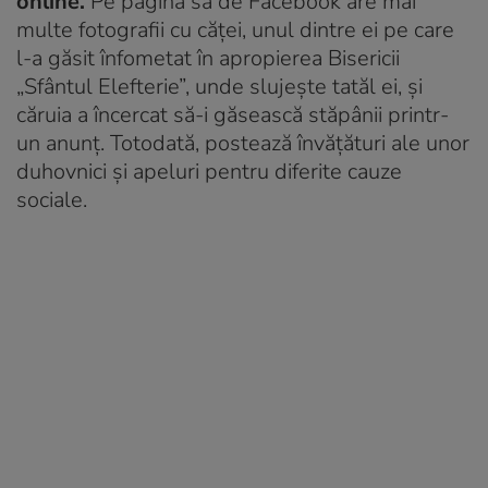
online.
Pe pagina sa de Facebook are mai
multe fotografii cu căței, unul dintre ei pe care
l-a găsit înfometat în apropierea Bisericii
„Sfântul Elefterie”, unde slujește tatăl ei, și
căruia a încercat să-i găsească stăpânii printr-
un anunț. Totodată, postează învățături ale unor
duhovnici și apeluri pentru diferite cauze
sociale.