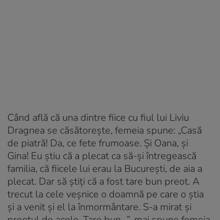
Când află că una dintre fiice cu fiul lui Liviu
Dragnea se căsătorește, femeia spune: „Casă
de piatră! Da, ce fete frumoase. Și Oana, și
Gina! Eu știu că a plecat ca să-și întregească
familia, că fiicele lui erau la București, de aia a
plecat. Dar să știți că a fost tare bun preot. A
trecut la cele veșnice o doamnă pe care o știa
și a venit și el la înmormântare. S-a mirat și
preotul de acolo. Tare bun…”, mai spune femeia.