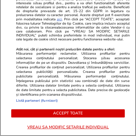
interesele si/sau profilul dvs., pentru a va oferi functionalitati aferente
retelelor de socializare si pentru a analiza traficul pe website. Beneficiati
de drepturile prevazute de art. 15-22 din GDPR in legatura cu
prelucrarea datelor cu caracter personal. Aceste drepturi pot fi exercitate
prin modalitatea indicata
aici
. Prin click pe “ACCEPT TOATE”, acceptati
folosirea tuturor Tehnologiilor de tip Cookie, care implica inclusiv acceptul
Mediafax.ro
StirileKanalD.ro
dvs. cu privire la stocarea/accesarea informatiilor de catre Vendor-ii cu
care colaboram. Prin click pe “VREAU SA MODIFIC SETARILE
„Am avut o SURPRIZĂ”.
Femeie lovită
INDIVIDUAL” puteti schimba preferintele in mod individual, mai putin
cele legate de cookie strict necesare pentru functionarea website-ului.
Migranții ajunși în Ceuta
făcea plajă: „S
dezvăluie de ce au ales să se
Atât noi, cât și partenerii noștri prelucrăm datele pentru a oferi:
Măsurarea performanței reclamelor. Utilizarea profilurilor pentru
ÎNTOARCĂ în Maroc
selectarea conținutului personalizat. Stocarea și/sau accesarea
informațiilor de pe un dispozitiv. Dezvoltarea și îmbunătățirea serviciilor.
Crearea profilurilor de conținut personalizat. Utilizarea profilurilor pentru
selectarea publicității personalizate. Crearea profilurilor pentru
publicitate personalizată. Măsurarea performanței conținutului.
Înțelegerea publicului prin statistici sau combinații de date din surse
PROMO
diferite. Utilizarea datelor limitate pentru a selecta conținutul. Utilizarea
de date limitate pentru a selecta publicitatea. Date precise de geolocație
și identificarea prin scanarea dispozitivului.
Listă parteneri (furnizori)
ACCEPT TOATE
VREAU SA MODIFIC SETARILE INDIVIDUAL