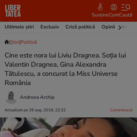
Susține
Cont
Caută
Ultimele știri
Exclusiv
Criză politică
Opinii
Intervi
|
Ştiri
|
Politică
Cine este nora lui Liviu Dragnea. Soția lui
Valentin Dragnea, Gina Alexandra
Tătulescu, a concurat la Miss Universe
România
Andreea Archip
Actualizat pe 26 aug. 2018, 22:32
Comentează