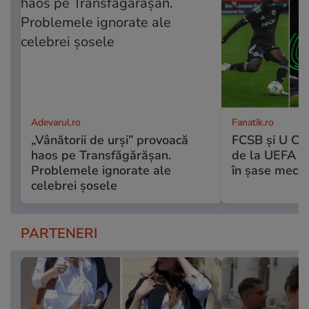
Adevarul.ro
Fanatik.ro
„Vânătorii de urși” provoacă
FCSB și U Clu
haos pe Transfăgărășan.
de la UEFA pe
Problemele ignorate ale
în șase meciur
celebrei șosele
PARTENERI