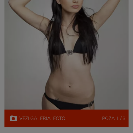
VEZI
GALERIA
FOTO
POZA
1 / 3