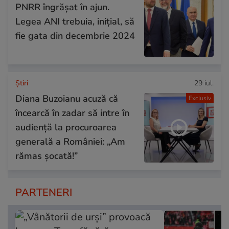
PNRR îngrășat în ajun.
Legea ANI trebuia, inițial, să
fie gata din decembrie 2024
Ştiri
29 iul.
Diana Buzoianu acuză că
Exclusiv
încearcă în zadar să intre în
audiență la procuroarea
generală a României: „Am
rămas șocată!”
PARTENERI