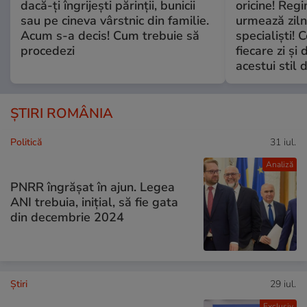
dacă-ți îngrijești părinții, bunicii
oricine! Regi
sau pe cineva vârstnic din familie.
urmează zilni
Acum s-a decis! Cum trebuie să
specialiști! 
procedezi
fiecare zi și 
acestui stil 
ȘTIRI ROMÂNIA
Politică
31 iul.
Analiză
PNRR îngrășat în ajun. Legea
ANI trebuia, inițial, să fie gata
din decembrie 2024
Ştiri
29 iul.
Exclusiv