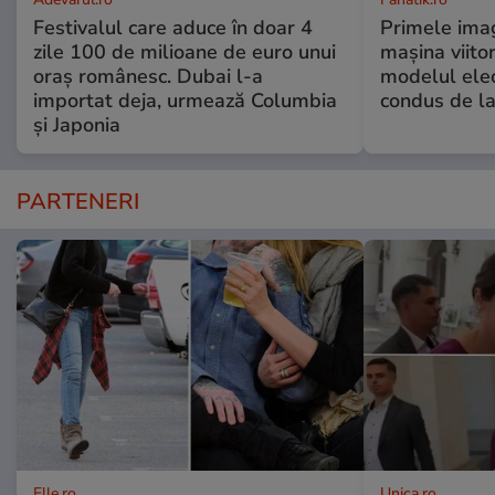
Festivalul care aduce în doar 4
Primele imag
zile 100 de milioane de euro unui
mașina viito
oraș românesc. Dubai l-a
modelul elec
importat deja, urmează Columbia
condus de la
și Japonia
PARTENERI
Elle.ro
Unica.ro