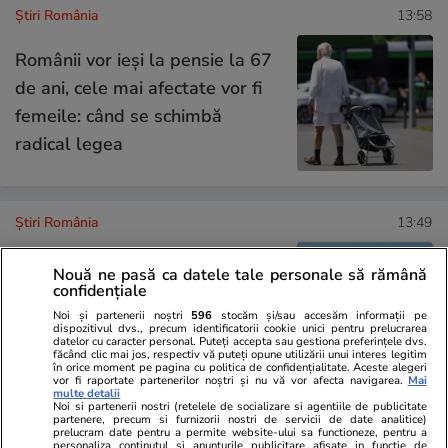
Știri România
13:58
Românii vor ieși la pensie la 67
de ani, cele mai afectate vor fi
femeile: când se schimbă
radical legea
Știri România
13:49
Nouă ne pasă ca datele tale personale să rămână
Se circulă bară la bară pe
confidențiale
Autostrada Soarelui, înainte și
Noi și partenerii noștri
596
stocăm și/sau accesăm informații pe
dispozitivul dvs., precum identificatorii cookie unici pentru prelucrarea
după stația de taxare Fetești
datelor cu caracter personal. Puteți accepta sau gestiona preferințele dvs.
făcând clic mai jos, respectiv vă puteți opune utilizării unui interes legitim
în orice moment pe pagina cu politica de confidențialitate. Aceste alegeri
vor fi raportate partenerilor noștri și nu vă vor afecta navigarea.
Mai
multe detalii
Noi si partenerii nostri (retelele de socializare si agentiile de publicitate
partenere, precum si furnizorii nostri de servicii de date analitice)
Știri România
13:25
prelucram date pentru a permite website-ului sa functioneze, pentru a
personaliza continutul si anunturile publicitare afisate in functie de