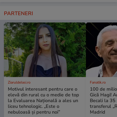
PARTENERI
ZiaruldeIasi.ro
Fanatik.ro
Motivul interesant pentru care o
100 de mili
elevă din rural cu o medie de top
Gică Hagi! A
la Evaluarea Națională a ales un
Becali la 35 
liceu tehnologic. „Este o
transferul „
nebuloasă și pentru noi”
Madrid