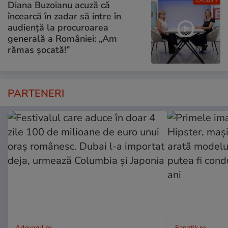
Diana Buzoianu acuză că
încearcă în zadar să intre în
audiență la procuroarea
generală a României: „Am
rămas șocată!”
PARTENERI
Adevarul.ro
Fanatik.ro