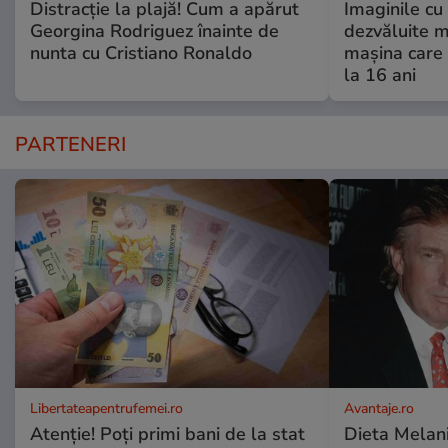
Distracție la plajă! Cum a apărut
Imaginile cu
Georgina Rodriguez înainte de
dezvăluite m
nunta cu Cristiano Ronaldo
mașina care 
la 16 ani
PARTENERI
Libertateapentrufemei.ro
Avantaje.ro
Atenție! Poți primi bani de la stat
Dieta Melan