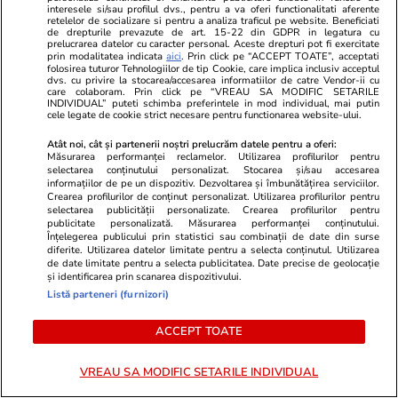
Două mașini s-au ciocnit și au
interesele si/sau profilul dvs., pentru a va oferi functionalitati aferente
retelelor de socializare si pentru a analiza traficul pe website. Beneficiati
fost proiectate în șanț în urma
de drepturile prevazute de art. 15-22 din GDPR in legatura cu
prelucrarea datelor cu caracter personal. Aceste drepturi pot fi exercitate
prin modalitatea indicata
aici
. Prin click pe “ACCEPT TOATE”, acceptati
unui grav accident pe DN1A.
folosirea tuturor Tehnologiilor de tip Cookie, care implica inclusiv acceptul
dvs. cu privire la stocarea/accesarea informatiilor de catre Vendor-ii cu
Traficul este blocat la Boldești-
care colaboram. Prin click pe “VREAU SA MODIFIC SETARILE
INDIVIDUAL” puteti schimba preferintele in mod individual, mai putin
Scăeni
cele legate de cookie strict necesare pentru functionarea website-ului.
Atât noi, cât și partenerii noștri prelucrăm datele pentru a oferi:
Măsurarea performanței reclamelor. Utilizarea profilurilor pentru
Știri România
13:00
selectarea conținutului personalizat. Stocarea și/sau accesarea
informațiilor de pe un dispozitiv. Dezvoltarea și îmbunătățirea serviciilor.
Reportaj
Crearea profilurilor de conținut personalizat. Utilizarea profilurilor pentru
Toată lumea se oprește la
selectarea publicității personalizate. Crearea profilurilor pentru
publicitate personalizată. Măsurarea performanței conținutului.
această tarabă cu roșii din Piața
Înțelegerea publicului prin statistici sau combinații de date din surse
diferite. Utilizarea datelor limitate pentru a selecta conținutul. Utilizarea
Obor. Cât costă kilogramul de
de date limitate pentru a selecta publicitatea. Date precise de geolocație
și identificarea prin scanarea dispozitivului.
roșii negre, galbene și portocalii
Listă parteneri (furnizori)
ACCEPT TOATE
Opinii
10:46
VREAU SA MODIFIC SETARILE INDIVIDUAL