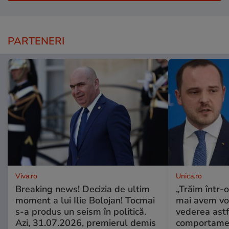
PARTENERI
Viva.ro
Unica.ro
Breaking news! Decizia de ultim
„Trăim într-
moment a lui Ilie Bolojan! Tocmai
mai avem vo
s-a produs un seism în politică.
vederea astf
Azi, 31.07.2026, premierul demis
comportamen