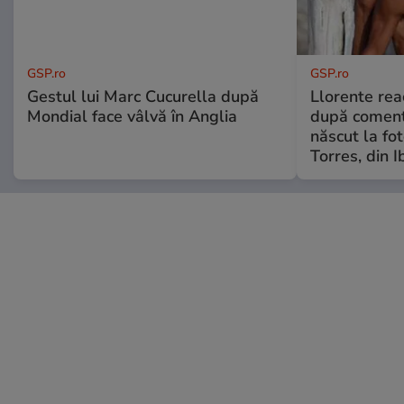
GSP.ro
GSP.ro
Gestul lui Marc Cucurella după
Llorente rea
Mondial face vâlvă în Anglia
după comenta
născut la fot
Torres, din I