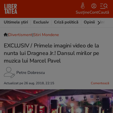
Susține
Cont
Caută
Ultimele știri
Exclusiv
Criză politică
Opinii
Intervi
|
Divertisment
|
Stiri Mondene
EXCLUSIV / Primele imagini video de la
nunta lui Dragnea Jr.! Dansul mirilor pe
muzica lui Marcel Pavel
Petre Dobrescu
Actualizat pe 26 aug. 2018, 22:15
Comentează