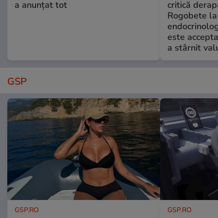
a anunțat tot
critică derap
Rogobete la
endocrinolog
este accepta
a stârnit valu
GSP
GSP.RO
GSP.RO