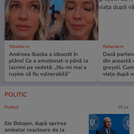
Wowbiz.ro
Redactia.ro
Andreea Ibacka a izbucnit în
Dacă parten
plâns! Ce a emoționat-o până la
din această v
lacrimi pe vedetă: „Nu-mi mai e
greșeli. Cum 
rușine să fiu vulnerabilă”
viața după v
POLITIC
Politică
29 iul.
Ilie Bolojan, după oprirea
ambelor reactoare de la