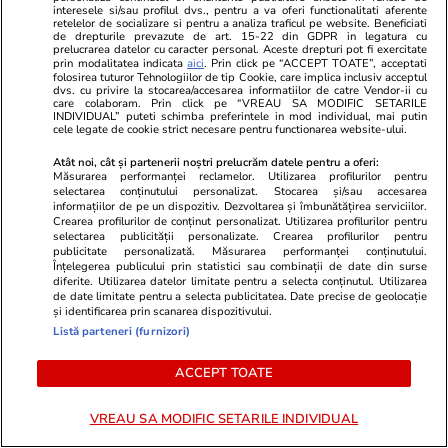
interesele si/sau profilul dvs., pentru a va oferi functionalitati aferente
retelelor de socializare si pentru a analiza traficul pe website. Beneficiati
de drepturile prevazute de art. 15-22 din GDPR in legatura cu
prelucrarea datelor cu caracter personal. Aceste drepturi pot fi exercitate
Citește mai multe
prin modalitatea indicata
aici
. Prin click pe “ACCEPT TOATE”, acceptati
folosirea tuturor Tehnologiilor de tip Cookie, care implica inclusiv acceptul
dvs. cu privire la stocarea/accesarea informatiilor de catre Vendor-ii cu
care colaboram. Prin click pe “VREAU SA MODIFIC SETARILE
INDIVIDUAL” puteti schimba preferintele in mod individual, mai putin
TRENDING
cele legate de cookie strict necesare pentru functionarea website-ului.
Atât noi, cât și partenerii noștri prelucrăm datele pentru a oferi:
Politică
29 iul.
Măsurarea performanței reclamelor. Utilizarea profilurilor pentru
selectarea conținutului personalizat. Stocarea și/sau accesarea
Ilie Bolojan, după oprirea ambelor reactoare
informațiilor de pe un dispozitiv. Dezvoltarea și îmbunătățirea serviciilor.
Crearea profilurilor de conținut personalizat. Utilizarea profilurilor pentru
de la Cernavodă: „Reduceți consumul de
selectarea publicității personalizate. Crearea profilurilor pentru
publicitate personalizată. Măsurarea performanței conținutului.
energie seara”
Înțelegerea publicului prin statistici sau combinații de date din surse
diferite. Utilizarea datelor limitate pentru a selecta conținutul. Utilizarea
de date limitate pentru a selecta publicitatea. Date precise de geolocație
și identificarea prin scanarea dispozitivului.
Ştiri
29 iul.
Listă parteneri (furnizori)
Diana Buzoianu acuză că încearcă în zadar să
ACCEPT TOATE
intre în audiență la procuroarea generală a
României: „Am rămas șocată!”
VREAU SA MODIFIC SETARILE INDIVIDUAL