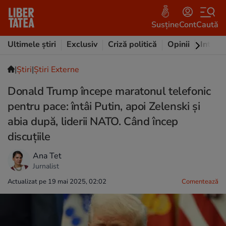
Susține
Cont
Caută
Ultimele știri
Exclusiv
Criză politică
Opinii
Intervi
|
Ştiri
|
Știri Externe
Donald Trump începe maratonul telefonic
pentru pace: întâi Putin, apoi Zelenski și
abia după, liderii NATO. Când încep
discuțiile
Ana Tet
Jurnalist
Actualizat pe 19 mai 2025, 02:02
Comentează