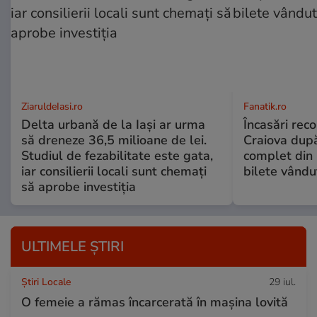
ZiaruldeIasi.ro
Fanatik.ro
Delta urbană de la Iași ar urma
Încasări reco
să dreneze 36,5 milioane de lei.
Craiova dup
Studiul de fezabilitate este gata,
complet din 
iar consilierii locali sunt chemați
bilete vându
să aprobe investiția
ULTIMELE ȘTIRI
Știri Locale
29 iul.
O femeie a rămas încarcerată în mașina lovită