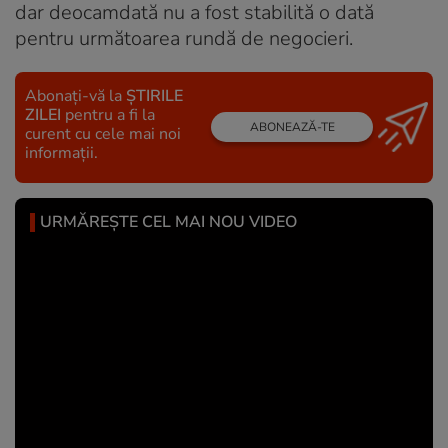
dar deocamdată nu a fost stabilită o dată
pentru următoarea rundă de negocieri.
Abonați-vă la
ȘTIRILE
ZILEI
pentru a fi la
ABONEAZĂ-TE
curent cu cele mai noi
informații.
URMĂREȘTE CEL MAI NOU VIDEO