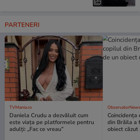
PARTENERI
TVMania.ro
ObservatorNews
Daniela Crudu a dezvăluit cum
Coincidența d
este viața pe platformele pentru
din Brăila a 
adulți: „Fac ce vreau”
obiect căzut 