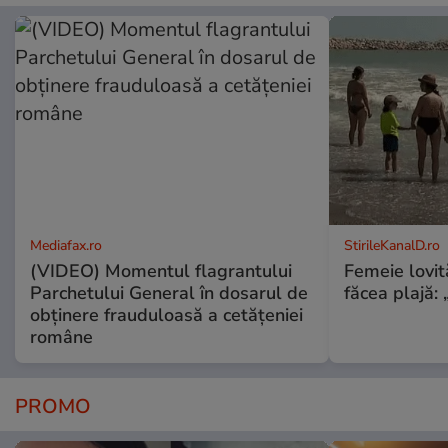
Mediafax.ro
StirileKanalD.ro
(VIDEO) Momentul flagrantului
Femeie lovit
Parchetului General în dosarul de
făcea plajă: „
obținere frauduloasă a cetățeniei
române
PROMO