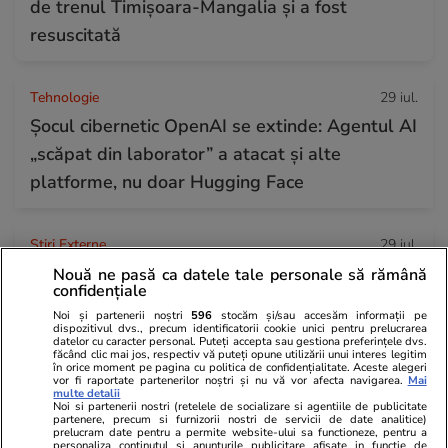
de trenul Timișoara-Mangalia şi a fost
resuscitată
Tehnologie
29 iul.
Șocul cibernetic OpenAI se extinde: Agentul AI
„scăpat din laborator” a atacat și alte
platforme, nu doar Hugging Face
Știri Externe
29 iul.
Anthony Fauci a refuzat de peste 100 de ori să
Nouă ne pasă ca datele tale personale să rămână
confidențiale
răspundă la întrebările despre COVID-19
Noi și partenerii noștri
596
stocăm și/sau accesăm informații pe
dispozitivul dvs., precum identificatorii cookie unici pentru prelucrarea
datelor cu caracter personal. Puteți accepta sau gestiona preferințele dvs.
făcând clic mai jos, respectiv vă puteți opune utilizării unui interes legitim
Știri Externe
29 iul.
în orice moment pe pagina cu politica de confidențialitate. Aceste alegeri
vor fi raportate partenerilor noștri și nu vă vor afecta navigarea.
Mai
Rusia îl acuză de terorism pe fondatorul
multe detalii
Noi si partenerii nostri (retelele de socializare si agentiile de publicitate
Telegram: Pavel Durov, anchetat sub acuzația
partenere, precum si furnizorii nostri de servicii de date analitice)
prelucram date pentru a permite website-ului sa functioneze, pentru a
că aplicația sprijină serviciile secrete ucrainene
personaliza continutul si anunturile publicitare afisate in functie de