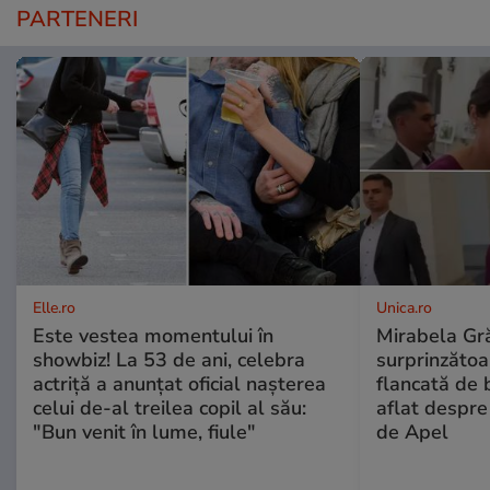
PARTENERI
Elle.ro
Unica.ro
Este vestea momentului în
Mirabela Gră
showbiz! La 53 de ani, celebra
surprinzătoar
actriță a anunțat oficial nașterea
flancată de 
celui de-al treilea copil al său:
aflat despre
"Bun venit în lume, fiule"
de Apel