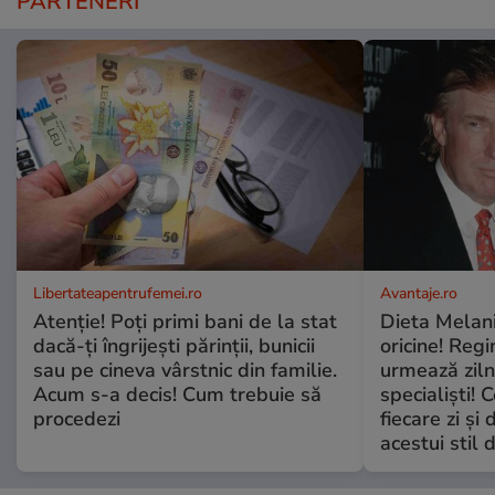
PARTENERI
Libertateapentrufemei.ro
Avantaje.ro
Atenție! Poți primi bani de la stat
Dieta Melan
dacă-ți îngrijești părinții, bunicii
oricine! Regi
sau pe cineva vârstnic din familie.
urmează zilni
Acum s-a decis! Cum trebuie să
specialiști! 
procedezi
fiecare zi și 
acestui stil 