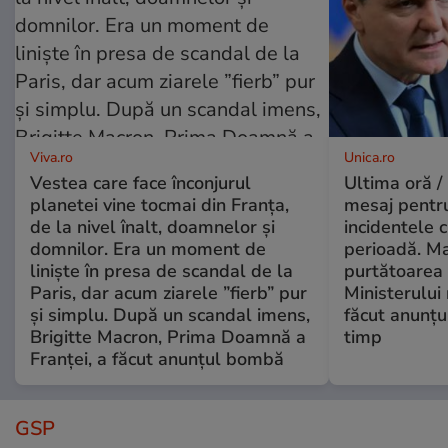
Viva.ro
Unica.ro
Vestea care face înconjurul
Ultima oră /
planetei vine tocmai din Franța,
mesaj pentr
de la nivel înalt, doamnelor și
incidentele 
domnilor. Era un moment de
perioadă. Ma
liniște în presa de scandal de la
purtătoarea 
Paris, dar acum ziarele ”fierb” pur
Ministerului
și simplu. După un scandal imens,
făcut anunțu
Brigitte Macron, Prima Doamnă a
timp
Franței, a făcut anunțul bombă
GSP