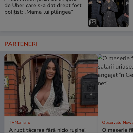
de Uber care s-a dat drept fost
polițist: „Mama lui plângea”
PARTENERI
TVMania.ro
ObservatorNews
A rupt tăcerea fără nicio rușine!
O meserie fă