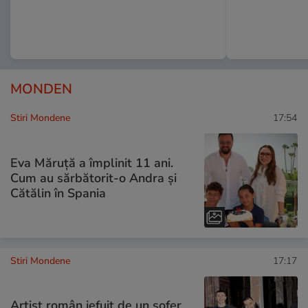
MONDEN
Stiri Mondene
17:54
Eva Măruță a împlinit 11 ani.
Cum au sărbătorit-o Andra și
Cătălin în Spania
Stiri Mondene
17:17
Artist român jefuit de un șofer