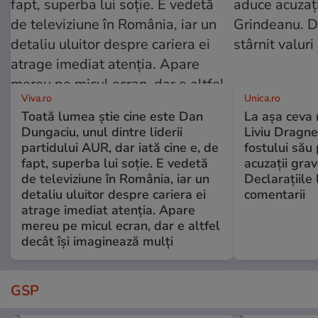
Viva.ro
Unica.ro
Toată lumea știe cine este Dan
La așa ceva 
Dungaciu, unul dintre liderii
Liviu Dragne
partidului AUR, dar iată cine e, de
fostului său 
fapt, superba lui soție. E vedetă
acuzații grav
de televiziune în România, iar un
Declarațiile 
detaliu uluitor despre cariera ei
comentarii
atrage imediat atenția. Apare
mereu pe micul ecran, dar e altfel
decât își imaginează mulți
GSP