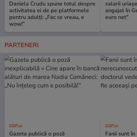
Daniela Crudu spune totul despre
salarii uriaş
activitatea ei de pe platformele
angajat în G
pentru adulți: „Fac ce vreau, e
euro net"
wow!”
PARTENERI
GSP.ro
GSP.ro
Gazeta publică o poză
Fanii sunt în 