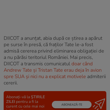
DIICOT a anunțat, abia după ce știrea a apărut
pe surse în presă, că fraților Tate le-a fost
admisă cererea privind eliminarea obligației de
a nu părăsi teritoriul României. Mai precis,
DIICOT a transmis comunicatul
doar când
Andrew Tate și Tristan Tate erau deja în avion
spre SUA și nici nu a explicat motivele
admiterii
cererii.
Abonați-vă la
ȘTIRILE
ZILEI
pentru a fi la
ABONEAZĂ-TE
curent cu cele mai noi