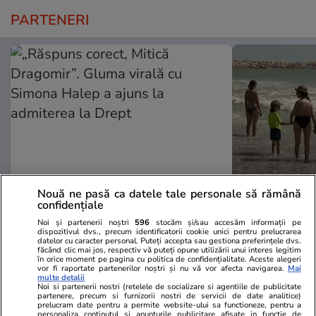
PARTENERI
Nouă ne pasă ca datele tale personale să rămână
confidențiale
Mediafax.ro
StirileKanalD.ro
„Răspuns corect, Mitică
Femeie lovit
Noi și partenerii noștri
596
stocăm și/sau accesăm informații pe
dispozitivul dvs., precum identificatorii cookie unici pentru prelucrarea
Dragomir”. Gluma virală cu
făcea plajă: „
datelor cu caracter personal. Puteți accepta sau gestiona preferințele dvs.
făcând clic mai jos, respectiv vă puteți opune utilizării unui interes legitim
Simona Halep a ajuns la
în orice moment pe pagina cu politica de confidențialitate. Aceste alegeri
admiterea la Drept
vor fi raportate partenerilor noștri și nu vă vor afecta navigarea.
Mai
multe detalii
Noi si partenerii nostri (retelele de socializare si agentiile de publicitate
partenere, precum si furnizorii nostri de servicii de date analitice)
prelucram date pentru a permite website-ului sa functioneze, pentru a
personaliza continutul si anunturile publicitare afisate in functie de