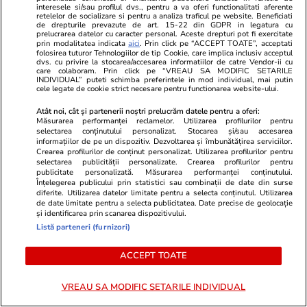
interesele si/sau profilul dvs., pentru a va oferi functionalitati aferente
PROMO
retelelor de socializare si pentru a analiza traficul pe website. Beneficiati
de drepturile prevazute de art. 15-22 din GDPR in legatura cu
prelucrarea datelor cu caracter personal. Aceste drepturi pot fi exercitate
prin modalitatea indicata
aici
. Prin click pe “ACCEPT TOATE”, acceptati
folosirea tuturor Tehnologiilor de tip Cookie, care implica inclusiv acceptul
dvs. cu privire la stocarea/accesarea informatiilor de catre Vendor-ii cu
care colaboram. Prin click pe “VREAU SA MODIFIC SETARILE
INDIVIDUAL” puteti schimba preferintele in mod individual, mai putin
cele legate de cookie strict necesare pentru functionarea website-ului.
Atât noi, cât și partenerii noștri prelucrăm datele pentru a oferi:
Măsurarea performanței reclamelor. Utilizarea profilurilor pentru
selectarea conținutului personalizat. Stocarea și/sau accesarea
informațiilor de pe un dispozitiv. Dezvoltarea și îmbunătățirea serviciilor.
Crearea profilurilor de conținut personalizat. Utilizarea profilurilor pentru
selectarea publicității personalizate. Crearea profilurilor pentru
publicitate personalizată. Măsurarea performanței conținutului.
Înțelegerea publicului prin statistici sau combinații de date din surse
diferite. Utilizarea datelor limitate pentru a selecta conținutul. Utilizarea
Advertorial
Advertorial
de date limitate pentru a selecta publicitatea. Date precise de geolocație
și identificarea prin scanarea dispozitivului.
Smart is the new chic: Cum ne
Înscrie-te ac
Listă parteneri (furnizori)
ajută tehnologia să ne reinventăm
voucher de 5
ACCEPT TOATE
PARTENERI
VREAU SA MODIFIC SETARILE INDIVIDUAL