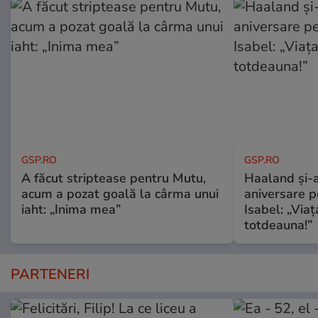
GSP.RO
GSP.RO
A făcut striptease pentru Mutu,
Haaland și-a
acum a pozat goală la cârma unui
aniversare pe
iaht: „Inima mea”
Isabel: „Via
totdeauna!”
PARTENERI