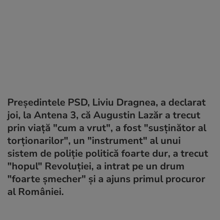
Preşedintele PSD, Liviu Dragnea, a declarat
joi, la Antena 3, că Augustin Lazăr a trecut
prin viaţă "cum a vrut", a fost "susţinător al
torţionarilor", un "instrument" al unui
sistem de poliţie politică foarte dur, a trecut
"hopul" Revoluţiei, a intrat pe un drum
"foarte şmecher" şi a ajuns primul procuror
al României.