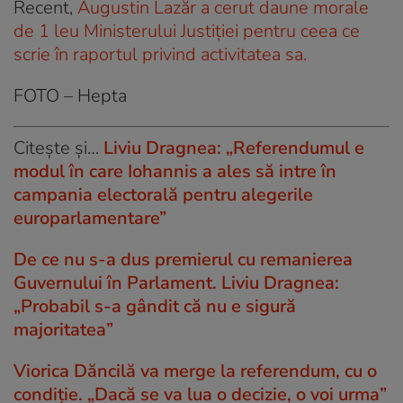
Recent,
Augustin Lazăr a cerut daune morale
de 1 leu Ministerului Justiţiei pentru ceea ce
scrie în raportul privind activitatea sa.
FOTO – Hepta
Citește și…
Liviu Dragnea: „Referendumul e
modul în care Iohannis a ales să intre în
campania electorală pentru alegerile
europarlamentare”
De ce nu s-a dus premierul cu remanierea
Guvernului în Parlament. Liviu Dragnea:
„Probabil s-a gândit că nu e sigură
majoritatea”
Viorica Dăncilă va merge la referendum, cu o
condiție. „Dacă se va lua o decizie, o voi urma”