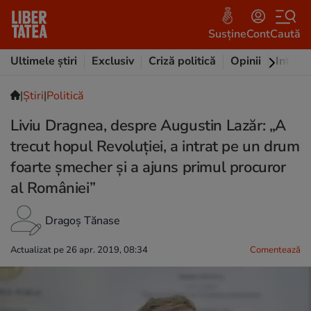
Susține
Cont
Caută
Ultimele știri
Exclusiv
Criză politică
Opinii
Intervi
|
Ştiri
|
Politică
Liviu Dragnea, despre Augustin Lazăr: „A
trecut hopul Revoluţiei, a intrat pe un drum
foarte şmecher şi a ajuns primul procuror
al României”
Dragoș Tănase
Actualizat pe 26 apr. 2019, 08:34
Comentează