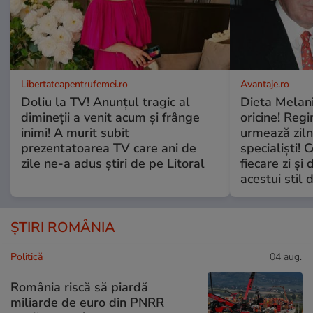
Libertateapentrufemei.ro
Avantaje.ro
Doliu la TV! Anunțul tragic al
Dieta Melan
dimineții a venit acum și frânge
oricine! Regi
inimi! A murit subit
urmează zilni
prezentatoarea TV care ani de
specialiști! 
zile ne-a adus știri de pe Litoral
fiecare zi și 
acestui stil 
ȘTIRI ROMÂNIA
Politică
04 aug.
România riscă să piardă
miliarde de euro din PNRR