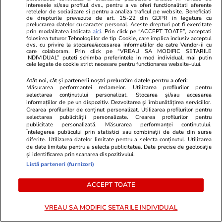
interesele si/sau profilul dvs., pentru a va oferi functionalitati aferente
retelelor de socializare si pentru a analiza traficul pe website. Beneficiati
Lifestyle
15 iul.
de drepturile prevazute de art. 15-22 din GDPR in legatura cu
prelucrarea datelor cu caracter personal. Aceste drepturi pot fi exercitate
prin modalitatea indicata
aici
. Prin click pe “ACCEPT TOATE”, acceptati
folosirea tuturor Tehnologiilor de tip Cookie, care implica inclusiv acceptul
Combinaţii răcoritoare de apă
dvs. cu privire la stocarea/accesarea informatiilor de catre Vendor-ii cu
care colaboram. Prin click pe “VREAU SA MODIFIC SETARILE
INDIVIDUAL” puteti schimba preferintele in mod individual, mai putin
cu fructe şi plante aromatice
cele legate de cookie strict necesare pentru functionarea website-ului.
pentru vară
Atât noi, cât și partenerii noștri prelucrăm datele pentru a oferi:
Măsurarea performanței reclamelor. Utilizarea profilurilor pentru
selectarea conținutului personalizat. Stocarea și/sau accesarea
informațiilor de pe un dispozitiv. Dezvoltarea și îmbunătățirea serviciilor.
Crearea profilurilor de conținut personalizat. Utilizarea profilurilor pentru
selectarea publicității personalizate. Crearea profilurilor pentru
Lifestyle
01 aug.
publicitate personalizată. Măsurarea performanței conținutului.
Înțelegerea publicului prin statistici sau combinații de date din surse
diferite. Utilizarea datelor limitate pentru a selecta conținutul. Utilizarea
de date limitate pentru a selecta publicitatea. Date precise de geolocație
Cum coci vinetele la bloc, fără
și identificarea prin scanarea dispozitivului.
Listă parteneri (furnizori)
să umpli casa de fum
ACCEPT TOATE
VREAU SA MODIFIC SETARILE INDIVIDUAL