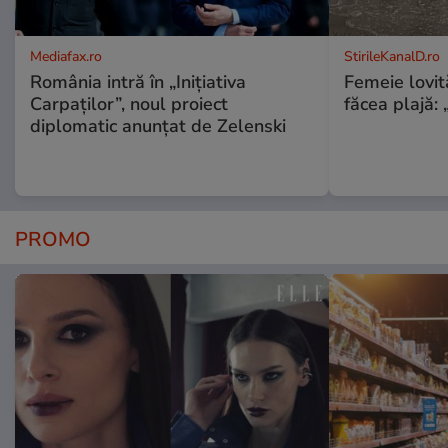
Mediafax.ro
StirileKanalD.ro
România intră în „Inițiativa
Femeie lovit
Carpaților”, noul proiect
făcea plajă: „
diplomatic anunțat de Zelenski
PROMO