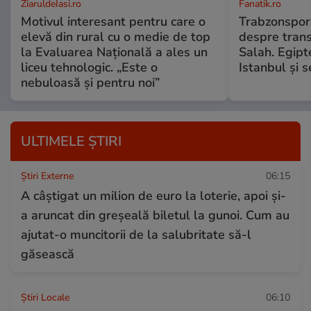
ZiaruldeIasi.ro
Fanatik.ro
Motivul interesant pentru care o
Trabzonspor 
elevă din rural cu o medie de top
despre tran
la Evaluarea Națională a ales un
Salah. Egipt
liceu tehnologic. „Este o
Istanbul și 
nebuloasă și pentru noi”
ULTIMELE ȘTIRI
Știri Externe
06:15
A câștigat un milion de euro la loterie, apoi și-
a aruncat din greșeală biletul la gunoi. Cum au
ajutat-o muncitorii de la salubritate să-l
găsească
Știri Locale
06:10