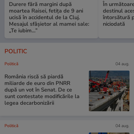
Durere fără margini după
În următoare
moartea Raisei, fetița de 9 ani
destinul ace
ucisă în accidentul de la Cluj.
întorsătură p
Mesajul sfâșietor al mamei sale:
niciodată
„Te iubim…”
POLITIC
Politică
04 aug.
România riscă să piardă
miliarde de euro din PNRR
după un vot în Senat. De ce
sunt contestate modificările la
legea decarbonizării
Politică
04 aug.