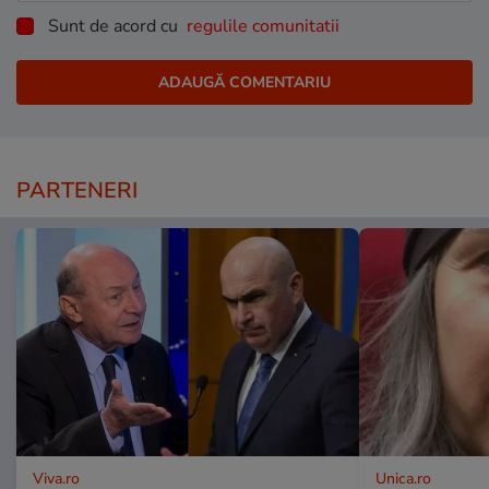
Sunt de acord cu
regulile comunitatii
PARTENERI
Viva.ro
Unica.ro