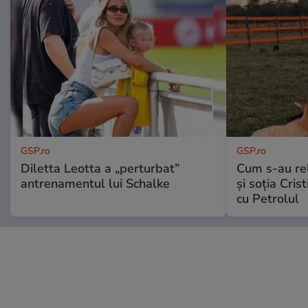
GSP.ro
GSP.ro
Diletta Leotta a „perturbat”
Cum s-au re
antrenamentul lui Schalke
și soția Cris
cu Petrolul