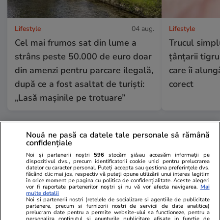
Lifestyle
04 aug.
Lifestyle
Cel mai frumos sat din lume a
Trucul simpl
strâns peste 50.000 de euro doar
țânțarii tigr
din amenzi pentru parcare ilegală,
care îi alung
după ce a fost asaltat de turiști:
corect
„Lasă mașinile pe trotuare”
Nouă ne pasă ca datele tale personale să rămână
Lifestyle
01 aug.
confidențiale
Noi și partenerii noștri
596
stocăm și/sau accesăm informații pe
dispozitivul dvs., precum identificatorii cookie unici pentru prelucrarea
Cum se face cafeaua la presa
datelor cu caracter personal. Puteți accepta sau gestiona preferințele dvs.
făcând clic mai jos, respectiv vă puteți opune utilizării unui interes legitim
franceză – cum funcționează și
în orice moment pe pagina cu politica de confidențialitate. Aceste alegeri
vor fi raportate partenerilor noștri și nu vă vor afecta navigarea.
Mai
care sunt avantajele
multe detalii
Noi si partenerii nostri (retelele de socializare si agentiile de publicitate
partenere, precum si furnizorii nostri de servicii de date analitice)
prelucram date pentru a permite website-ului sa functioneze, pentru a
personaliza continutul si anunturile publicitare afisate in functie de