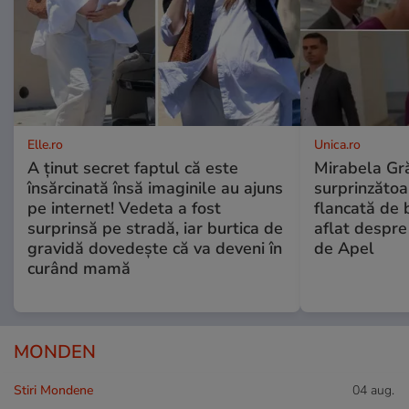
Elle.ro
Unica.ro
A ținut secret faptul că este
Mirabela Gră
însărcinată însă imaginile au ajuns
surprinzătoar
pe internet! Vedeta a fost
flancată de 
surprinsă pe stradă, iar burtica de
aflat despre
gravidă dovedește că va deveni în
de Apel
curând mamă
MONDEN
Stiri Mondene
04 aug.