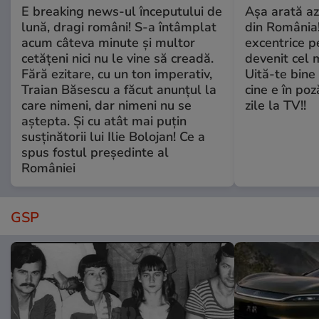
E breaking news-ul începutului de
Așa arată az
lună, dragi români! S-a întâmplat
din România!
acum câteva minute și multor
excentrice pe
cetățeni nici nu le vine să creadă.
devenit cel 
Fără ezitare, cu un ton imperativ,
Uită-te bine 
Traian Băsescu a făcut anunțul la
cine e în poz
care nimeni, dar nimeni nu se
zile la TV!!
aștepta. Și cu atât mai puțin
susținătorii lui Ilie Bolojan! Ce a
spus fostul președinte al
României
GSP