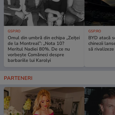
GSP.RO
GSP.RO
Omul din umbră din echipa „Zeiței
BYD atacă s
de la Montreal”: „Nota 10?
chinezii lans
Meritul Nadiei 80%. De ce nu
să rivalize
vorbește Comăneci despre
barbariile lui Karolyi
PARTENERI