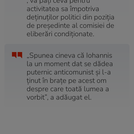
, va păţi ceva pentru
activitatea sa împotriva
deţinuţilor politici din poziţia
de preşedinte al comisiei de
eliberări condiţionate.
„Spunea cineva că Iohannis
la un moment dat se dădea
puternic anticomunist şi l-a
ţinut în braţe pe acest om
despre care toată lumea a
vorbit”, a adăugat el.