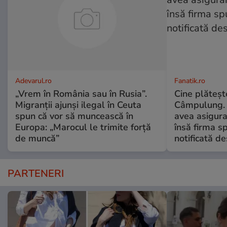
Adevarul.ro
Fanatik.ro
„Vrem în România sau în Rusia”.
Cine plăteșt
Migranții ajunși ilegal în Ceuta
Câmpulung. 
spun că vor să muncească în
avea asigur
Europa: „Marocul le trimite forță
însă firma s
de muncă”
notificată d
PARTENERI