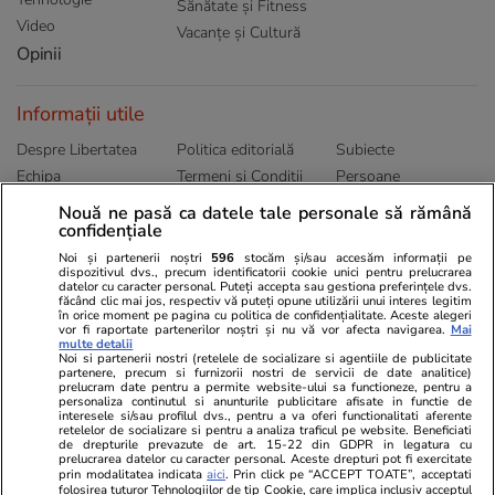
Sănătate și Fitness
Video
Vacanțe și Cultură
Opinii
Informații utile
Despre Libertatea
Politica editorială
Subiecte
Echipa
Termeni și Conditii
Persoane
Publicitate
Abonamente
Sitemap
Nouă ne pasă ca datele tale personale să rămână
Politica de
Autori
confidențiale
confidențialitate
Noi și partenerii noștri
596
stocăm și/sau accesăm informații pe
dispozitivul dvs., precum identificatorii cookie unici pentru prelucrarea
datelor cu caracter personal. Puteți accepta sau gestiona preferințele dvs.
Ringier România
făcând clic mai jos, respectiv vă puteți opune utilizării unui interes legitim
în orice moment pe pagina cu politica de confidențialitate. Aceste alegeri
vor fi raportate partenerilor noștri și nu vă vor afecta navigarea.
Mai
Libertatea pentru
ELLE
Locuri de muncă
multe detalii
femei
Noi si partenerii nostri (retelele de socializare si agentiile de publicitate
Gazeta Sporturilor
Imobiliare.ro
partenere, precum si furnizorii nostri de servicii de date analitice)
Unica.ro
prelucram date pentru a permite website-ului sa functioneze, pentru a
Stiri mondene
Jobradar24
personaliza continutul si anunturile publicitare afisate in functie de
Program TV
Calculator sarcina
Imoradar24
interesele si/sau profilul dvs., pentru a va oferi functionalitati aferente
retelelor de socializare si pentru a analiza traficul pe website. Beneficiati
Avantaje
Ajută Copiii
Colecții Libertatea
de drepturile prevazute de art. 15-22 din GDPR in legatura cu
prelucrarea datelor cu caracter personal. Aceste drepturi pot fi exercitate
prin modalitatea indicata
aici
. Prin click pe “ACCEPT TOATE”, acceptati
Pariază responsabil! Decizia ONJN nr. 821/25.09.2025.
folosirea tuturor Tehnologiilor de tip Cookie, care implica inclusiv acceptul