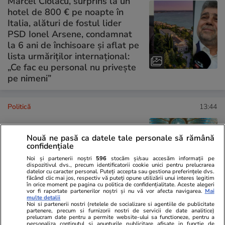
Marcel Ciolacu, surprins la un
hotel de 800 € pe noapte în
Italia, alături de fostul lider
PSD Ionel Arsene, condamnat
la 6 ani de închisoare și aflat pe
lista urmăriților internațional:
„Ce fac eu personal nu privește
pe nimeni”
Politică
13:44
Parlamentarii își întrerup
Nouă ne pasă ca datele tale personale să rămână
vacanța pentru o sesiune
confidențiale
extraordinară între 27 și 31
Noi și partenerii noștri
596
stocăm și/sau accesăm informații pe
iulie 2026
dispozitivul dvs., precum identificatorii cookie unici pentru prelucrarea
datelor cu caracter personal. Puteți accepta sau gestiona preferințele dvs.
făcând clic mai jos, respectiv vă puteți opune utilizării unui interes legitim
în orice moment pe pagina cu politica de confidențialitate. Aceste alegeri
vor fi raportate partenerilor noștri și nu vă vor afecta navigarea.
Mai
multe detalii
Noi si partenerii nostri (retelele de socializare si agentiile de publicitate
partenere, precum si furnizorii nostri de servicii de date analitice)
PARTENERI
prelucram date pentru a permite website-ului sa functioneze, pentru a
personaliza continutul si anunturile publicitare afisate in functie de