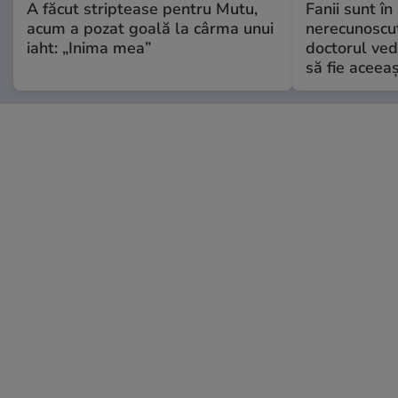
A făcut striptease pentru Mutu,
Fanii sunt în 
acum a pozat goală la cârma unui
nerecunoscut
iaht: „Inima mea”
doctorul ved
să fie aceea