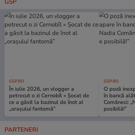
GSP
GSP.RO
GSP.RO
În iulie 2026, un vlogger a
O poză inexp
petrecut o zi Cernobîl » Șocat de
în bancă ală
ce a găsit la bazinul de înot al
Comăneci: „N
„orașului fantomă”
posibilă!”
PARTENERI