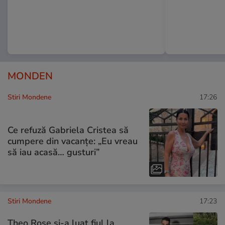
MONDEN
Stiri Mondene
17:26
Ce refuză Gabriela Cristea să
cumpere din vacanțe: „Eu vreau
să iau acasă… gusturi”
Stiri Mondene
17:23
Theo Rose și-a luat fiul la