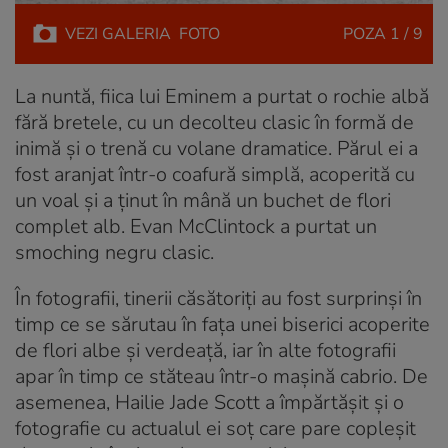
VEZI
GALERIA
FOTO
POZA
1 / 9
La nuntă, fiica lui Eminem a purtat o rochie albă
fără bretele, cu un decolteu clasic în formă de
inimă și o trenă cu volane dramatice. Părul ei a
fost aranjat într-o coafură simplă, acoperită cu
un voal și a ținut în mână un buchet de flori
complet alb. Evan McClintock a purtat un
smoching negru clasic.
În fotografii, tinerii căsătoriți au fost surprinși în
timp ce se sărutau în fața unei biserici acoperite
de flori albe și verdeață, iar în alte fotografii
apar în timp ce stăteau într-o mașină cabrio. De
asemenea, Hailie Jade Scott a împărtășit și o
fotografie cu actualul ei soț care pare copleșit