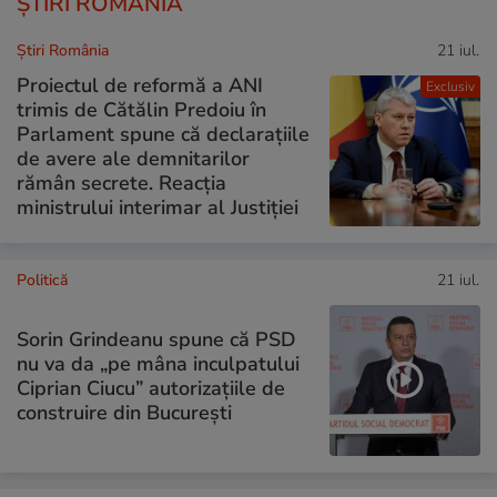
ȘTIRI ROMÂNIA
Știri România
21 iul.
Proiectul de reformă a ANI
Exclusiv
trimis de Cătălin Predoiu în
Parlament spune că declarațiile
de avere ale demnitarilor
rămân secrete. Reacția
ministrului interimar al Justiției
Politică
21 iul.
Sorin Grindeanu spune că PSD
nu va da „pe mâna inculpatului
Ciprian Ciucu” autorizațiile de
construire din București