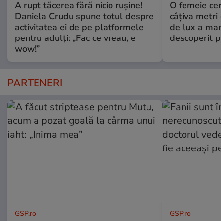
A rupt tăcerea fără nicio rușine!
O femeie cer
Daniela Crudu spune totul despre
câţiva metri
activitatea ei de pe platformele
de lux a mam
pentru adulți: „Fac ce vreau, e
descoperit po
wow!”
PARTENERI
GSP.ro
GSP.ro