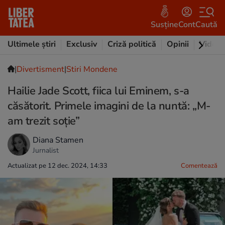
Susține
Cont
Caută
Ultimele știri
Exclusiv
Criză politică
Opinii
Video
|
Divertisment
|
Stiri Mondene
Hailie Jade Scott, fiica lui Eminem, s-a
căsătorit. Primele imagini de la nuntă: „M-
am trezit soție”
Diana Stamen
Jurnalist
Actualizat pe 12 dec. 2024, 14:33
Comentează