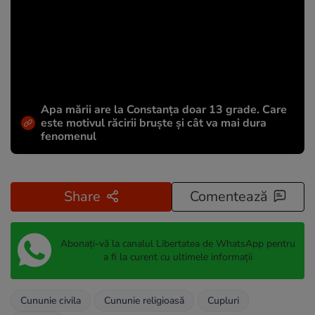
Apa mării are la Constanța doar 13 grade. Care
este motivul răcirii bruște și cât va mai dura
fenomenul
Share
Comentează
Abonați-vă la canalul Libertatea de WhatsApp pentru
a fi la curent cu ultimele informații
Cununie civila
Cununie religioasă
Cupluri