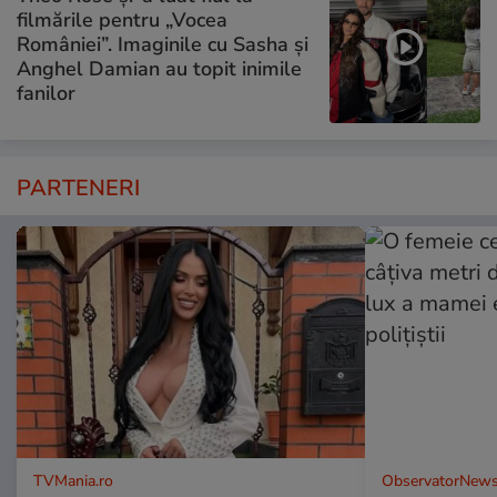
filmările pentru „Vocea
României”. Imaginile cu Sasha și
Anghel Damian au topit inimile
fanilor
PARTENERI
TVMania.ro
ObservatorNews