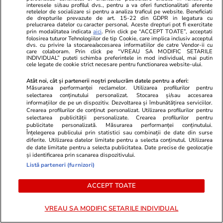
interesele si/sau profilul dvs., pentru a va oferi functionalitati aferente
retelelor de socializare si pentru a analiza traficul pe website. Beneficiati
de drepturile prevazute de art. 15-22 din GDPR in legatura cu
prelucrarea datelor cu caracter personal. Aceste drepturi pot fi exercitate
prin modalitatea indicata
aici
. Prin click pe “ACCEPT TOATE”, acceptati
folosirea tuturor Tehnologiilor de tip Cookie, care implica inclusiv acceptul
dvs. cu privire la stocarea/accesarea informatiilor de catre Vendor-ii cu
care colaboram. Prin click pe “VREAU SA MODIFIC SETARILE
INDIVIDUAL” puteti schimba preferintele in mod individual, mai putin
cele legate de cookie strict necesare pentru functionarea website-ului.
Atât noi, cât și partenerii noștri prelucrăm datele pentru a oferi:
Măsurarea performanței reclamelor. Utilizarea profilurilor pentru
selectarea conținutului personalizat. Stocarea și/sau accesarea
informațiilor de pe un dispozitiv. Dezvoltarea și îmbunătățirea serviciilor.
Crearea profilurilor de conținut personalizat. Utilizarea profilurilor pentru
selectarea publicității personalizate. Crearea profilurilor pentru
ZiaruldeIasi.ro
Fanatik.ro
publicitate personalizată. Măsurarea performanței conținutului.
Înțelegerea publicului prin statistici sau combinații de date din surse
Proiectul imobiliar pregătit lângă
Nadia Comăne
diferite. Utilizarea datelor limitate pentru a selecta conținutul. Utilizarea
Lidl Moara de Foc este scos la
sportivi put
de date limitate pentru a selecta publicitatea. Date precise de geolocație
vânzare. Dezvoltatorul este
cine vede Ze
și identificarea prin scanarea dispozitivului.
Listă parteneri (furnizori)
asociat în piață cu un alt proiect
drept un ex
de anvergură
ACCEPT TOATE
VREAU SA MODIFIC SETARILE INDIVIDUAL
ULTIMELE ȘTIRI