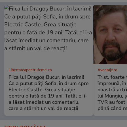
Libertateapentrufemei.ro
Avantaje.ro
Fiica lui Dragoș Bucur, în lacrimi!
Trist, foarte
Ce a putut păți Sofia, în drum spre
împreună, în
Electric Castle. Grea situație
noastră actri
pentru o fată de 19 ani! Tatăl ei i-
lui Mungiu, ș
a lăsat imediat un comentariu,
TVR au fost 
care a stârnit un val de reacții
până când mo