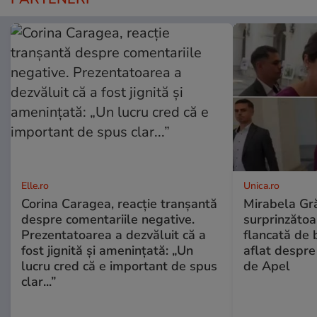
Elle.ro
Unica.ro
Corina Caragea, reacție tranșantă
Mirabela Gră
despre comentariile negative.
surprinzătoar
Prezentatoarea a dezvăluit că a
flancată de 
fost jignită și amenințată: „Un
aflat despre
lucru cred că e important de spus
de Apel
clar...”