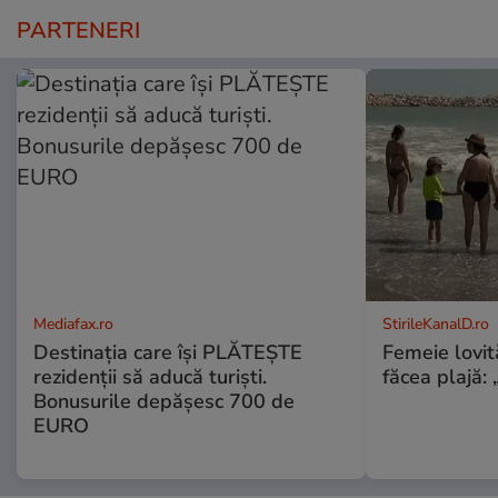
PARTENERI
Mediafax.ro
StirileKanalD.ro
Destinația care își PLĂTEȘTE
Femeie lovit
rezidenții să aducă turiști.
făcea plajă: „
Bonusurile depășesc 700 de
EURO