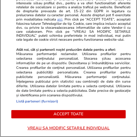
interesele si/sau profilul dvs., pentru a va oferi functionalitati aferente
retelelor de socializare si pentru a analiza traficul pe website. Beneficiati
de drepturile prevazute de art. 15-22 din GDPR in legatura cu
Adormirea Maicii Domnului – o
prelucrarea datelor cu caracter personal. Aceste drepturi pot fi exercitate
prin modalitatea indicata
aici
. Prin click pe “ACCEPT TOATE”, acceptati
reflecție asupra unei mari
folosirea tuturor Tehnologiilor de tip Cookie, care implica inclusiv acceptul
dvs. cu privire la stocarea/accesarea informatiilor de catre Vendor-ii cu
sărbători
care colaboram. Prin click pe “VREAU SA MODIFIC SETARILE
INDIVIDUAL” puteti schimba preferintele in mod individual, mai putin
cele legate de cookie strict necesare pentru functionarea website-ului.
Atât noi, cât și partenerii noștri prelucrăm datele pentru a oferi:
Măsurarea performanței reclamelor. Utilizarea profilurilor pentru
selectarea conținutului personalizat. Stocarea și/sau accesarea
Opinii
05 aug.
informațiilor de pe un dispozitiv. Dezvoltarea și îmbunătățirea serviciilor.
Crearea profilurilor de conținut personalizat. Utilizarea profilurilor pentru
selectarea publicității personalizate. Crearea profilurilor pentru
Auziți balastierele găinarilor
publicitate personalizată. Măsurarea performanței conținutului.
Înțelegerea publicului prin statistici sau combinații de date din surse
cum încarcă la cutiile de
diferite. Utilizarea datelor limitate pentru a selecta conținutul. Utilizarea
de date limitate pentru a selecta publicitatea. Date precise de geolocație
pantofi?
și identificarea prin scanarea dispozitivului.
Listă parteneri (furnizori)
ACCEPT TOATE
Opinii
04 aug.
VREAU SA MODIFIC SETARILE INDIVIDUAL
Prima lună fără Călin