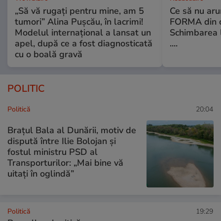
„Să vă rugați pentru mine, am 5
Ce să nu aru
tumori” Alina Pușcău, în lacrimi!
FORMA din c
Modelul internațional a lansat un
Schimbarea l
apel, după ce a fost diagnosticată
....
cu o boală gravă
POLITIC
Politică
20:04
Brațul Bala al Dunării, motiv de
dispută între Ilie Bolojan și
fostul ministru PSD al
Transporturilor: „Mai bine vă
uitați în oglindă”
Politică
19:29