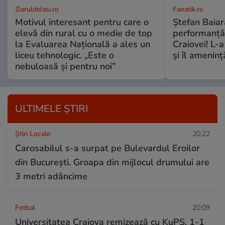
ZiaruldeIasi.ro
Fanatik.ro
Motivul interesant pentru care o
Ștefan Baiar
elevă din rural cu o medie de top
performanță i
la Evaluarea Națională a ales un
Craiovei! L-a
liceu tehnologic. „Este o
și îl amenin
nebuloasă și pentru noi”
ULTIMELE ȘTIRI
Știri Locale
20:22
Carosabilul s-a surpat pe Bulevardul Eroilor
din București. Groapa din mijlocul drumului are
3 metri adâncime
Fotbal
20:09
Universitatea Craiova remizează cu KuPS, 1-1