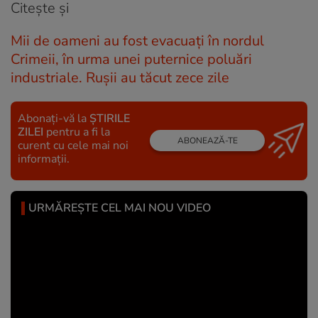
Citește și
Mii de oameni au fost evacuați în nordul
Crimeii, în urma unei puternice poluări
industriale. Rușii au tăcut zece zile
Abonați-vă la
ȘTIRILE
ZILEI
pentru a fi la
ABONEAZĂ-TE
curent cu cele mai noi
informații.
URMĂREȘTE CEL MAI NOU VIDEO