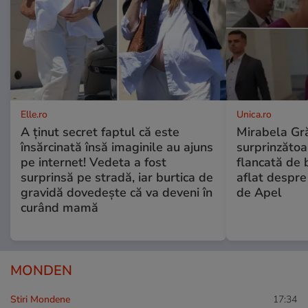
Elle.ro
Unica.ro
A ținut secret faptul că este
Mirabela Gră
însărcinată însă imaginile au ajuns
surprinzătoar
pe internet! Vedeta a fost
flancată de 
surprinsă pe stradă, iar burtica de
aflat despre
gravidă dovedește că va deveni în
de Apel
curând mamă
MONDEN
Stiri Mondene
17:34