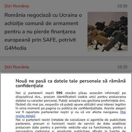
Știri România
18:39
România negociază cu Ucraina o
achiziție comună de armament
pentru a nu pierde finanțarea
europeană prin SAFE, potrivit
G4Media
Știri România
18:39
141 de localități din România
Nouă ne pasă ca datele tale personale să rămână
confidențiale
au restricții la apă: 80 în sistem
Noi și partenerii noștri
596
stocăm și/sau accesăm informații pe
centralizat și 61 dependente de
dispozitivul dvs., precum identificatorii cookie unici pentru prelucrarea
datelor cu caracter personal. Puteți accepta sau gestiona preferințele dvs.
puțuri și fântâni
făcând clic mai jos, respectiv vă puteți opune utilizării unui interes legitim
în orice moment pe pagina cu politica de confidențialitate. Aceste alegeri
vor fi raportate partenerilor noștri și nu vă vor afecta navigarea.
Mai
multe detalii
Noi si partenerii nostri (retelele de socializare si agentiile de publicitate
partenere, precum si furnizorii nostri de servicii de date analitice)
prelucram date pentru a permite website-ului sa functioneze, pentru a
Opinii
13:21
personaliza continutul si anunturile publicitare afisate in functie de