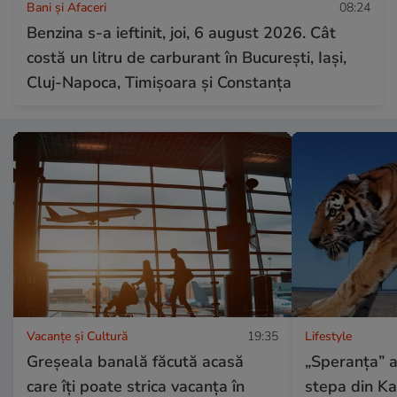
Bani și Afaceri
08:24
Benzina s-a ieftinit, joi, 6 august 2026. Cât
costă un litru de carburant în București, Iași,
Cluj-Napoca, Timișoara și Constanța
Vacanțe și Cultură
19:35
Lifestyle
Greșeala banală făcută acasă
„Speranța” a 
care îți poate strica vacanța în
stepa din Ka