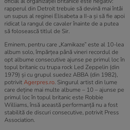
oficial al organizaţiei britanice este negativ:
rapperul din Detroit trebuie să devină mai întâi
un supus al reginei Elisabeta a II-a şi să fie apoi
ridicat la rangul de cavaler înainte de a putea
să folosească titlul de Sir.
Eminem, pentru care „Kamikaze” este al 10-lea
album solo, împărţea până vineri recordul de
opt albume consecutive ajunse pe primul loc în
topul britanic cu trupa rock Led Zeppelin (din
1979) şi cu grupul suedez ABBA (din 1982),
potrivit
Agerpres.ro
. Singurul artist din lume
care deţine mai multe albume – 10 – ajunse pe
primul loc în topul britanic este Robbie
Williams, însă această performanţă nu a fost
stabilită de discuri consecutive, potrivit Press
Association.