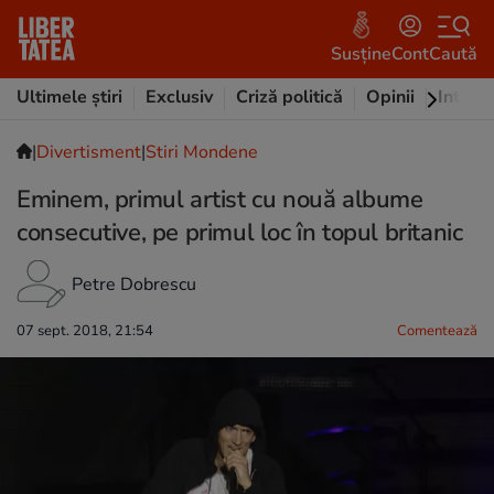
Susține
Cont
Caută
Ultimele știri
Exclusiv
Criză politică
Opinii
Intervi
|
Divertisment
|
Stiri Mondene
Eminem, primul artist cu nouă albume
consecutive, pe primul loc în topul britanic
Petre Dobrescu
07 sept. 2018, 21:54
Comentează