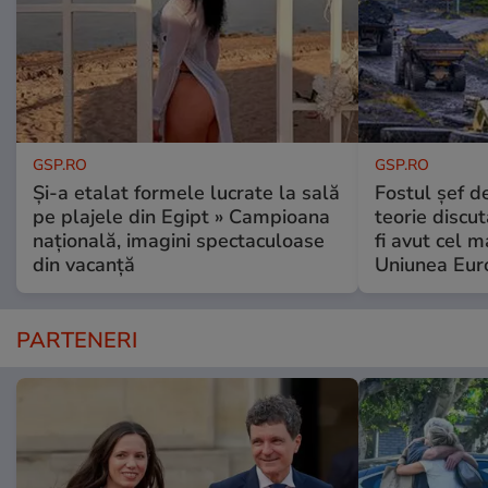
GSP.RO
GSP.RO
Și-a etalat formele lucrate la sală
Fostul șef d
pe plajele din Egipt » Campioana
teorie discu
națională, imagini spectaculoase
fi avut cel 
din vacanță
Uniunea Eur
PARTENERI