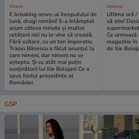
Viva.ro
Unica.ro
E breaking news-ul începutului de
Ultima oră / 
lună, dragi români! S-a întâmplat
să știe! Deci
acum câteva minute și multor
supermarketu
cetățeni nici nu le vine să creadă.
Ce urmează s
Fără ezitare, cu un ton imperativ,
magazine în 
Traian Băsescu a făcut anunțul la
de Ilie Boloj
care nimeni, dar nimeni nu se
aștepta. Și cu atât mai puțin
susținătorii lui Ilie Bolojan! Ce a
spus fostul președinte al
României
GSP