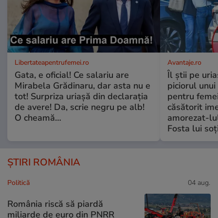
Libertateapentrufemei.ro
Avantaje.ro
Gata, e oficial! Ce salariu are
Îl știi pe ur
Mirabela Grădinaru, dar asta nu e
piciorul unui
tot! Surpriza uriașă din declarația
pentru femei
de avere! Da, scrie negru pe alb!
căsătorit ime
O cheamă…
amorezat-lul
Fosta lui soț
ȘTIRI ROMÂNIA
Politică
04 aug.
România riscă să piardă
miliarde de euro din PNRR