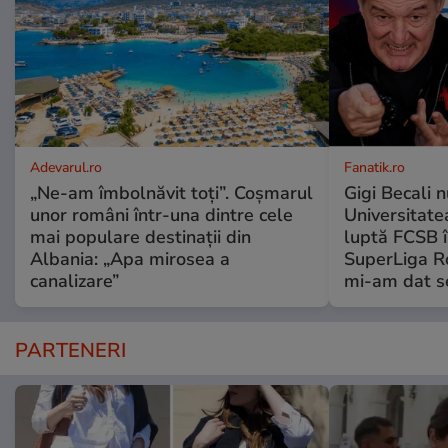
Adevarul.ro
Fanatik.ro
„Ne-am îmbolnăvit toți”. Coșmarul
Gigi Becali 
unor români într-una dintre cele
Universitate
mai populare destinații din
luptă FCSB î
Albania: „Apa mirosea a
SuperLiga Ro
canalizare”
mi-am dat s
PARTENERI