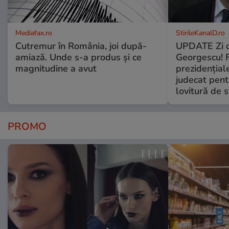
Mediafax.ro
StirileKanalD.ro
Cutremur în România, joi după-
UPDATE Zi d
amiază. Unde s-a produs și ce
Georgescu! F
magnitudine a avut
prezidențiale
judecat pent
lovitură de s
PROMO