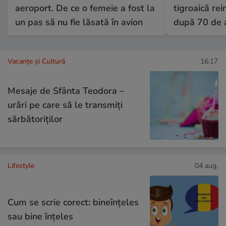
aeroport. De ce o femeie a fost la
tigroaică rei
un pas să nu fie lăsată în avion
după 70 de 
Vacanțe și Cultură
16:17
Mesaje de Sfânta Teodora –
urări pe care să le transmiți
sărbătoriților
Lifestyle
04 aug.
Cum se scrie corect: bineînțeles
sau bine înțeles