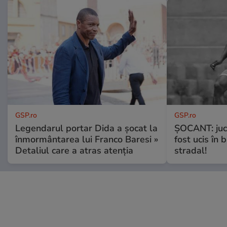
GSP.ro
GSP.ro
Legendarul portar Dida a șocat la
ȘOCANT: jucă
înmormântarea lui Franco Baresi »
fost ucis în 
Detaliul care a atras atenția
stradal!