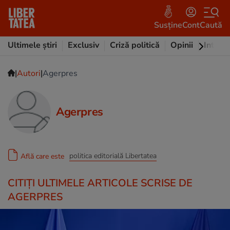
Susține
Cont
Caută
Ultimele știri
Exclusiv
Criză politică
Opinii
Intervi
|
|
Autori
Agerpres
Agerpres
politica editorială Libertatea
Află care este
CITIȚI ULTIMELE ARTICOLE SCRISE DE
AGERPRES