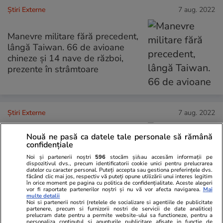
Știri Externe
7 aug. 2022
Manevre militare fără precedent,
lângă Taiwan. 66 de avioane
chineze și 14 nave de război,
prezente în strâmtoare
Știri Externe
7 aug. 2022
Nouă ne pasă ca datele tale personale să rămână
Poliția din Kosovo anunță că o
confidențiale
patrulă a fost atacată în nord, la
Noi și partenerii noștri
596
stocăm și/sau accesăm informații pe
granița cu Serbia. „Au fost cel
dispozitivul dvs., precum identificatorii cookie unici pentru prelucrarea
datelor cu caracter personal. Puteți accepta sau gestiona preferințele dvs.
puţin zece împuşcături”
făcând clic mai jos, respectiv vă puteți opune utilizării unui interes legitim
în orice moment pe pagina cu politica de confidențialitate. Aceste alegeri
vor fi raportate partenerilor noștri și nu vă vor afecta navigarea.
Mai
multe detalii
Noi si partenerii nostri (retelele de socializare si agentiile de publicitate
partenere, precum si furnizorii nostri de servicii de date analitice)
Ştiri
7 aug. 2022
prelucram date pentru a permite website-ului sa functioneze, pentru a
personaliza continutul si anunturile publicitare afisate in functie de