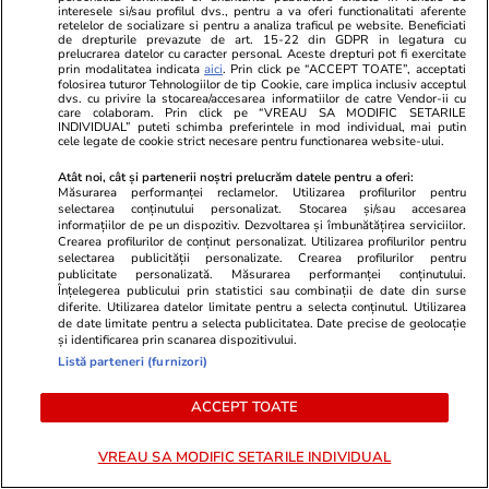
interesele si/sau profilul dvs., pentru a va oferi functionalitati aferente
retelelor de socializare si pentru a analiza traficul pe website. Beneficiati
de drepturile prevazute de art. 15-22 din GDPR in legatura cu
Casa Albă numește acțiunile
prelucrarea datelor cu caracter personal. Aceste drepturi pot fi exercitate
prin modalitatea indicata
aici
. Prin click pe “ACCEPT TOATE”, acceptati
Chinei în jurul Taiwanului
folosirea tuturor Tehnologiilor de tip Cookie, care implica inclusiv acceptul
„provocatoare și iresponsabile”
dvs. cu privire la stocarea/accesarea informatiilor de catre Vendor-ii cu
care colaboram. Prin click pe “VREAU SA MODIFIC SETARILE
INDIVIDUAL” puteti schimba preferintele in mod individual, mai putin
cele legate de cookie strict necesare pentru functionarea website-ului.
Atât noi, cât și partenerii noștri prelucrăm datele pentru a oferi:
Măsurarea performanței reclamelor. Utilizarea profilurilor pentru
selectarea conținutului personalizat. Stocarea și/sau accesarea
1
2
•••
15
informațiilor de pe un dispozitiv. Dezvoltarea și îmbunătățirea serviciilor.
Crearea profilurilor de conținut personalizat. Utilizarea profilurilor pentru
selectarea publicității personalizate. Crearea profilurilor pentru
publicitate personalizată. Măsurarea performanței conținutului.
Înțelegerea publicului prin statistici sau combinații de date din surse
diferite. Utilizarea datelor limitate pentru a selecta conținutul. Utilizarea
Libertatea.ro
de date limitate pentru a selecta publicitatea. Date precise de geolocație
și identificarea prin scanarea dispozitivului.
Ultimele știri
Război Iran
Retete culinare
Listă parteneri (furnizori)
Știri România
Divertisment
Fructe si legume
Știri Externe
ACCEPT TOATE
Monden
Ingrijirea
plantelor
Politică
Muzică și Filme
Bani și Afaceri
VREAU SA MODIFIC SETARILE INDIVIDUAL
Cele mai citite
Lifestyle
știri
Infrastructura