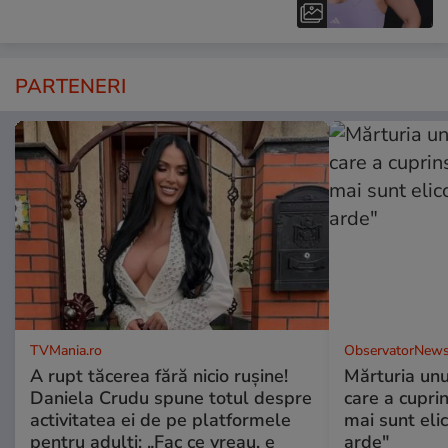
PARTENERI
TVMania.ro
ObservatorNews
A rupt tăcerea fără nicio rușine!
Mărturia unu
Daniela Crudu spune totul despre
care a cupri
activitatea ei de pe platformele
mai sunt eli
pentru adulți: „Fac ce vreau, e
arde"