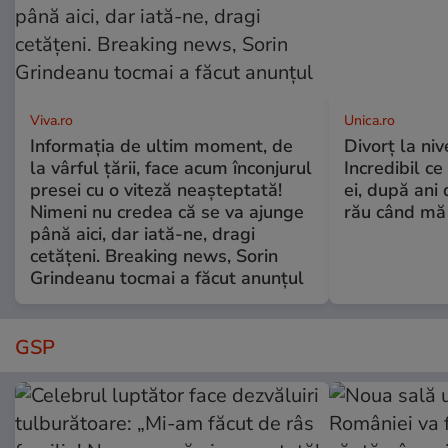
Viva.ro
Unica.ro
Informația de ultim moment, de
Divorț la nive
la vârful țării, face acum înconjurul
Incredibil ce
presei cu o viteză neașteptată!
ei, după ani 
Nimeni nu credea că se va ajunge
rău când mă
până aici, dar iată-ne, dragi
cetățeni. Breaking news, Sorin
Grindeanu tocmai a făcut anunțul
GSP