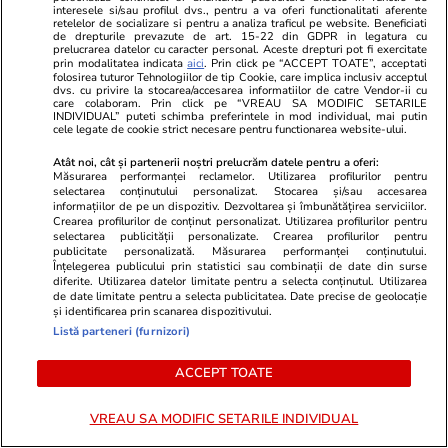
interesele si/sau profilul dvs., pentru a va oferi functionalitati aferente
relația cu superiorii, poate și pe
retelelor de socializare si pentru a analiza traficul pe website. Beneficiati
de drepturile prevazute de art. 15-22 din GDPR in legatura cu
fondul unui volum mai mare de
prelucrarea datelor cu caracter personal. Aceste drepturi pot fi exercitate
prin modalitatea indicata
aici
. Prin click pe “ACCEPT TOATE”, acceptati
muncă
folosirea tuturor Tehnologiilor de tip Cookie, care implica inclusiv acceptul
dvs. cu privire la stocarea/accesarea informatiilor de catre Vendor-ii cu
care colaboram. Prin click pe “VREAU SA MODIFIC SETARILE
INDIVIDUAL” puteti schimba preferintele in mod individual, mai putin
cele legate de cookie strict necesare pentru functionarea website-ului.
Vacanțe și Cultură
24 iul.
Atât noi, cât și partenerii noștri prelucrăm datele pentru a oferi:
Măsurarea performanței reclamelor. Utilizarea profilurilor pentru
selectarea conținutului personalizat. Stocarea și/sau accesarea
Cum să călătoreşti doar cu
informațiilor de pe un dispozitiv. Dezvoltarea și îmbunătățirea serviciilor.
Crearea profilurilor de conținut personalizat. Utilizarea profilurilor pentru
bagajul de mână. Ghid pentru
selectarea publicității personalizate. Crearea profilurilor pentru
publicitate personalizată. Măsurarea performanței conținutului.
eficientizarea spaţiului
Înțelegerea publicului prin statistici sau combinații de date din surse
diferite. Utilizarea datelor limitate pentru a selecta conținutul. Utilizarea
de date limitate pentru a selecta publicitatea. Date precise de geolocație
și identificarea prin scanarea dispozitivului.
Listă parteneri (furnizori)
Lifestyle
22 iul.
ACCEPT TOATE
VREAU SA MODIFIC SETARILE INDIVIDUAL
Cum păstrăm brânza fără să