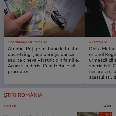
Libertateapentrufemei.ro
Avantaje.ro
Atenție! Poți primi bani de la stat
Dieta Melan
dacă-ți îngrijești părinții, bunicii
oricine! Regi
sau pe cineva vârstnic din familie.
urmează zilni
Acum s-a decis! Cum trebuie să
specialiști! 
procedezi
fiecare zi și 
acestui stil 
ȘTIRI ROMÂNIA
Politică
24 iul.
Analiză