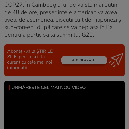
COP27. În Cambodgia, unde va sta mai puţin
de 48 de ore, preşedintele american va avea
avea, de asemenea, discuţii cu lideri japonezi şi
sud-coreeni, după care se va deplasa în Bali
pentru a participa la summitul G20.
Abonați-vă la
ȘTIRILE
ZILEI
pentru a fi la
ABONEAZĂ-TE
curent cu cele mai noi
informații.
URMĂREȘTE CEL MAI NOU VIDEO