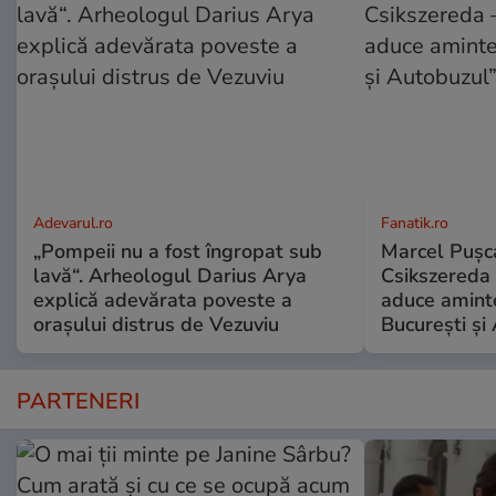
Adevarul.ro
Fanatik.ro
„Pompeii nu a fost îngropat sub
Marcel Pușca
lavă“. Arheologul Darius Arya
Csikszereda 
explică adevărata poveste a
aduce amint
orașului distrus de Vezuviu
București și
PARTENERI