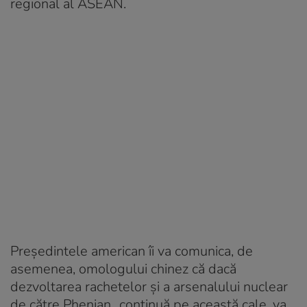
regional al ASEAN.
Preşedintele american îi va comunica, de
asemenea, omologului chinez că dacă
dezvoltarea rachetelor şi a arsenalului nuclear
de către Phenian „continuă pe această cale, va