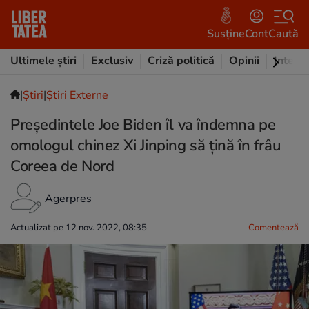
Susține
Cont
Caută
Ultimele știri
Exclusiv
Criză politică
Opinii
Intervi
|
Ştiri
|
Știri Externe
Preşedintele Joe Biden îl va îndemna pe
omologul chinez Xi Jinping să ţină în frâu
Coreea de Nord
Agerpres
Actualizat pe 12 nov. 2022, 08:35
Comentează