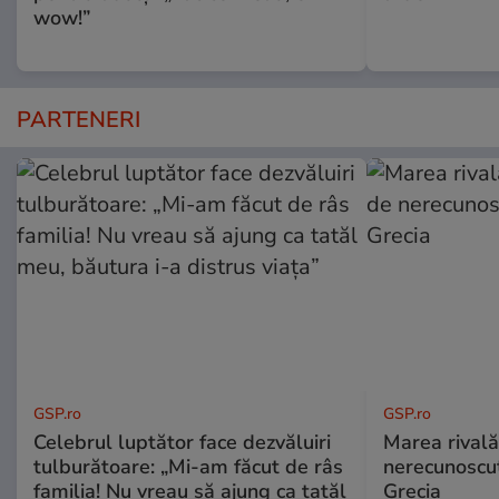
wow!”
PARTENERI
GSP.ro
GSP.ro
Celebrul luptător face dezvăluiri
Marea rivală
tulburătoare: „Mi-am făcut de râs
nerecunoscut
familia! Nu vreau să ajung ca tatăl
Grecia