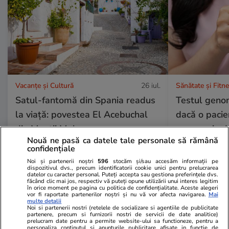
Vacanțe și Cultură
26 iul.
Sănătate și Fitn
Satul-fantomă din Spania readus
Testul genom
la viață: povestea El Acebuchal
dacă o pacie
din Munții Malaga
are nevoie d
Nouă ne pasă ca datele tale personale să rămână
confidențiale
Noi și partenerii noștri
596
stocăm și/sau accesăm informații pe
dispozitivul dvs., precum identificatorii cookie unici pentru prelucrarea
datelor cu caracter personal. Puteți accepta sau gestiona preferințele dvs.
făcând clic mai jos, respectiv vă puteți opune utilizării unui interes legitim
în orice moment pe pagina cu politica de confidențialitate. Aceste alegeri
vor fi raportate partenerilor noștri și nu vă vor afecta navigarea.
Mai
Horoscop
25 iul.
multe detalii
Noi si partenerii nostri (retelele de socializare si agentiile de publicitate
Horoscop 26 iulie 2026. Racii
partenere, precum si furnizorii nostri de servicii de date analitice)
prelucram date pentru a permite website-ului sa functioneze, pentru a
încep o perioadă mai dificilă în
personaliza continutul si anunturile publicitare afisate in functie de