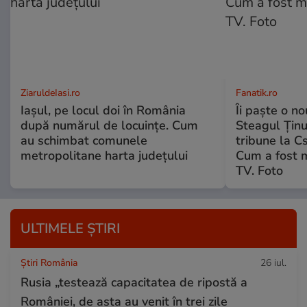
ZiaruldeIasi.ro
Fanatik.ro
Iașul, pe locul doi în România
Îi paște o no
după numărul de locuințe. Cum
Steagul Ținut
au schimbat comunele
tribune la C
metropolitane harta județului
Cum a fost 
TV. Foto
ULTIMELE ȘTIRI
Știri România
26 iul.
Rusia „testează capacitatea de ripostă a
României, de asta au venit în trei zile