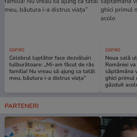
GSP.RO
GSP.RO
Celebrul luptător face dezvăluiri
Noua sală u
tulburătoare: „Mi-am făcut de râs
României va 
familia! Nu vreau să ajung ca tatăl
săptămâna vi
meu, băutura i-a distrus viața”
ghici primul 
găzduit acol
PARTENERI