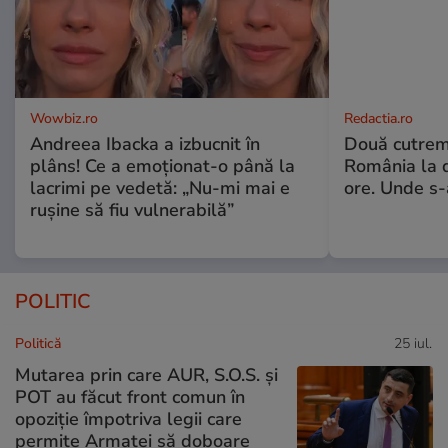
Wowbiz.ro
Redactia.ro
Andreea Ibacka a izbucnit în
Două cutrem
plâns! Ce a emoționat-o până la
România la d
lacrimi pe vedetă: „Nu-mi mai e
ore. Unde s
rușine să fiu vulnerabilă”
POLITIC
Politică
25 iul.
Mutarea prin care AUR, S.O.S. și
POT au făcut front comun în
opoziție împotriva legii care
permite Armatei să doboare