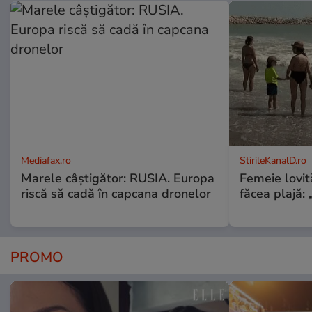
Mediafax.ro
StirileKanalD.ro
Marele câștigător: RUSIA. Europa
Femeie lovit
riscă să cadă în capcana dronelor
făcea plajă: „
PROMO