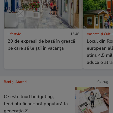
Lifestyle
16:48
Vacanțe și Cultu
20 de expresii de bază în greacă
Locul din Ro
pe care să le știi în vacanță
european ală
atins 4,5 mil
aduce o atra
Bani și Afaceri
04 aug.
Ce este loud budgeting,
tendința financiară populară la
generația Z