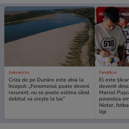
Adevarul.ro
Fanatik.ro
Criza de pe Dunăre este abia la
El este țăra
început: „Fenomenul poate deveni
devenit dino
recurent, nu se poate estima când
Marcel Pușc
debitul va crește la loc”
povestea em
Nistor, fotba
ligi