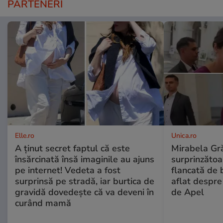
PARTENERI
Elle.ro
Unica.ro
A ținut secret faptul că este
Mirabela Gră
însărcinată însă imaginile au ajuns
surprinzătoar
pe internet! Vedeta a fost
flancată de 
surprinsă pe stradă, iar burtica de
aflat despre
gravidă dovedește că va deveni în
de Apel
curând mamă