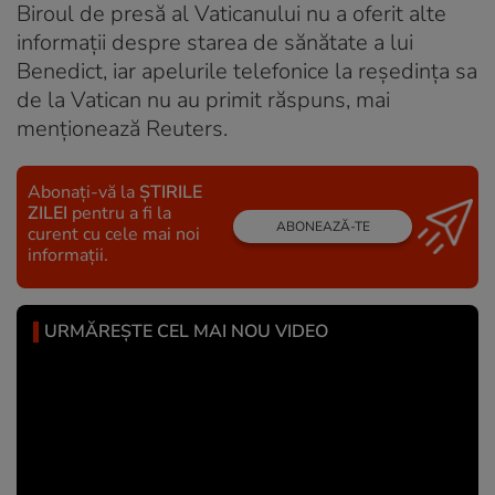
Biroul de presă al Vaticanului nu a oferit alte
informaţii despre starea de sănătate a lui
Benedict, iar apelurile telefonice la reşedinţa sa
de la Vatican nu au primit răspuns, mai
menţionează Reuters.
Abonați-vă la
ȘTIRILE
ZILEI
pentru a fi la
ABONEAZĂ-TE
curent cu cele mai noi
informații.
URMĂREȘTE CEL MAI NOU VIDEO