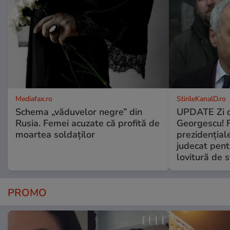
Mediafax.ro
StirileKanalD.ro
Schema „văduvelor negre” din
UPDATE Zi d
Rusia. Femei acuzate că profită de
Georgescu! F
moartea soldaților
prezidențiale
judecat pent
lovitură de s
PROMO