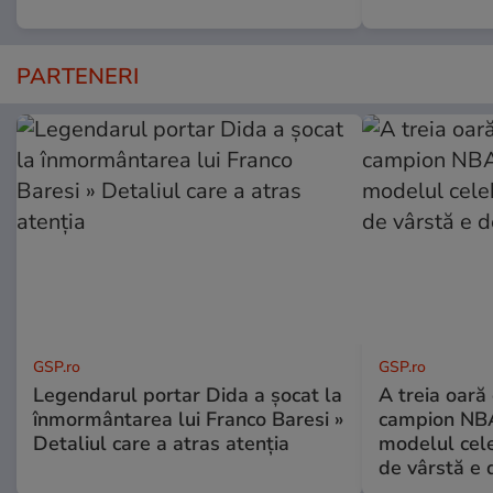
PARTENERI
GSP.ro
GSP.ro
Legendarul portar Dida a șocat la
A treia oară
înmormântarea lui Franco Baresi »
campion NBA
Detaliul care a atras atenția
modelul cele
de vârstă e 