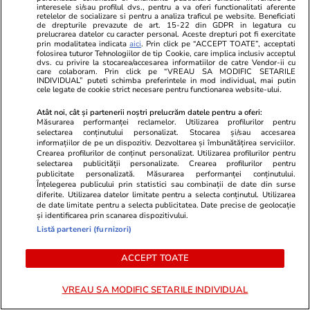
Știri România
12:57
interesele si/sau profilul dvs., pentru a va oferi functionalitati aferente
retelelor de socializare si pentru a analiza traficul pe website. Beneficiati
de drepturile prevazute de art. 15-22 din GDPR in legatura cu
Cum se derulează operațiunea
prelucrarea datelor cu caracter personal. Aceste drepturi pot fi exercitate
prin modalitatea indicata
aici
. Prin click pe “ACCEPT TOATE”, acceptati
de scufundare a celor patru
folosirea tuturor Tehnologiilor de tip Cookie, care implica inclusiv acceptul
dvs. cu privire la stocarea/accesarea informatiilor de catre Vendor-ii cu
barje în Dunăre. În ce condiții ar
care colaboram. Prin click pe “VREAU SA MODIFIC SETARILE
INDIVIDUAL” puteti schimba preferintele in mod individual, mai putin
cele legate de cookie strict necesare pentru functionarea website-ului.
putea fi amânată acțiunea
Atât noi, cât și partenerii noștri prelucrăm datele pentru a oferi:
Măsurarea performanței reclamelor. Utilizarea profilurilor pentru
selectarea conținutului personalizat. Stocarea și/sau accesarea
informațiilor de pe un dispozitiv. Dezvoltarea și îmbunătățirea serviciilor.
Opinii
09:00
Crearea profilurilor de conținut personalizat. Utilizarea profilurilor pentru
selectarea publicității personalizate. Crearea profilurilor pentru
publicitate personalizată. Măsurarea performanței conținutului.
Înțelegerea publicului prin statistici sau combinații de date din surse
Auziți balastierele găinarilor
diferite. Utilizarea datelor limitate pentru a selecta conținutul. Utilizarea
cum încarcă la cutiile de
de date limitate pentru a selecta publicitatea. Date precise de geolocație
și identificarea prin scanarea dispozitivului.
pantofi?
Listă parteneri (furnizori)
ACCEPT TOATE
VREAU SA MODIFIC SETARILE INDIVIDUAL
Opinii
04 aug.