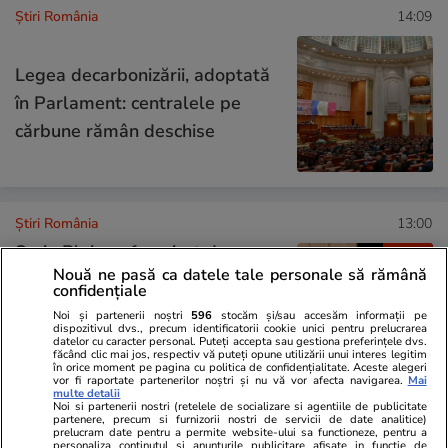
Știri România
14:09
Legea decarbonizării, adoptată
în Parlament: centralele pe
cărbune rămân deschise
Știri România
13:00
Sorin Blejnar, favorizat de
Analiză
Nouă ne pasă ca datele tale personale să rămână
Curtea de Apel București, în
confidențiale
pofida ultimei decizii a CJUE pe
Noi și partenerii noștri
596
stocăm și/sau accesăm informații pe
dispozitivul dvs., precum identificatorii cookie unici pentru prelucrarea
tema prescripției: „Tratatele și
datelor cu caracter personal. Puteți accepta sau gestiona preferințele dvs.
făcând clic mai jos, respectiv vă puteți opune utilizării unui interes legitim
convențiile internaționale
în orice moment pe pagina cu politica de confidențialitate. Aceste alegeri
vor fi raportate partenerilor noștri și nu vă vor afecta navigarea.
Mai
prevalează în caz de conflict”
multe detalii
Noi si partenerii nostri (retelele de socializare si agentiile de publicitate
partenere, precum si furnizorii nostri de servicii de date analitice)
prelucram date pentru a permite website-ului sa functioneze, pentru a
personaliza continutul si anunturile publicitare afisate in functie de