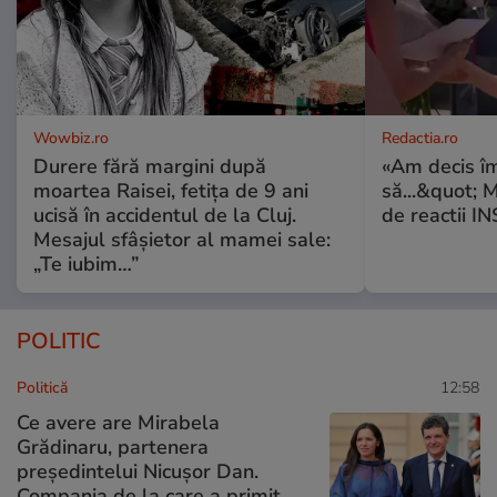
Wowbiz.ro
Redactia.ro
Durere fără margini după
«Am decis î
moartea Raisei, fetița de 9 ani
să...&quot; 
ucisă în accidentul de la Cluj.
de reactii 
Mesajul sfâșietor al mamei sale:
„Te iubim…”
POLITIC
Politică
12:58
Ce avere are Mirabela
Grădinaru, partenera
președintelui Nicușor Dan.
Compania de la care a primit