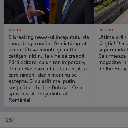
Viva.ro
Unica.ro
E breaking news-ul începutului de
Ultima oră / 
lună, dragi români! S-a întâmplat
să știe! Deci
acum câteva minute și multor
supermarketu
cetățeni nici nu le vine să creadă.
Ce urmează s
Fără ezitare, cu un ton imperativ,
magazine în 
Traian Băsescu a făcut anunțul la
de Ilie Boloj
care nimeni, dar nimeni nu se
aștepta. Și cu atât mai puțin
susținătorii lui Ilie Bolojan! Ce a
spus fostul președinte al
României
GSP