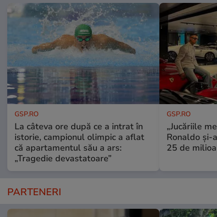
GSP.RO
GSP.RO
La câteva ore după ce a intrat în
„Jucăriile me
istorie, campionul olimpic a aflat
Ronaldo și-a
că apartamentul său a ars:
25 de milioa
„Tragedie devastatoare”
PARTENERI