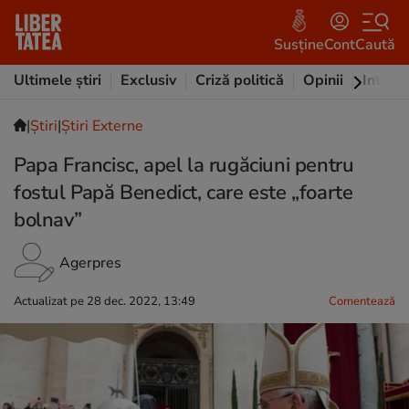
Susține
Cont
Caută
Ultimele știri
Exclusiv
Criză politică
Opinii
Intervi
|
Ştiri
|
Știri Externe
Papa Francisc, apel la rugăciuni pentru
fostul Papă Benedict, care este „foarte
bolnav”
Agerpres
Actualizat pe 28 dec. 2022, 13:49
Comentează