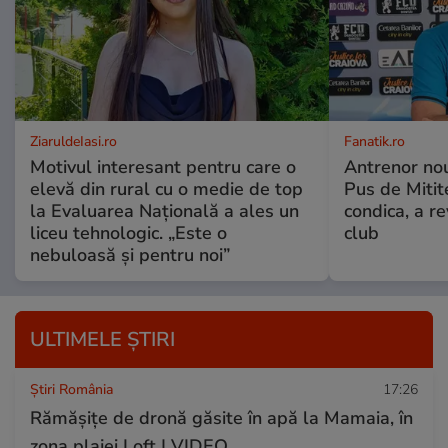
ZiaruldeIasi.ro
Fanatik.ro
Motivul interesant pentru care o
Antrenor no
elevă din rural cu o medie de top
Pus de Miti
la Evaluarea Națională a ales un
condica, a re
liceu tehnologic. „Este o
club
nebuloasă și pentru noi”
ULTIMELE ȘTIRI
Știri România
17:26
Rămășițe de dronă găsite în apă la Mamaia, în
zona plajei Loft | VIDEO