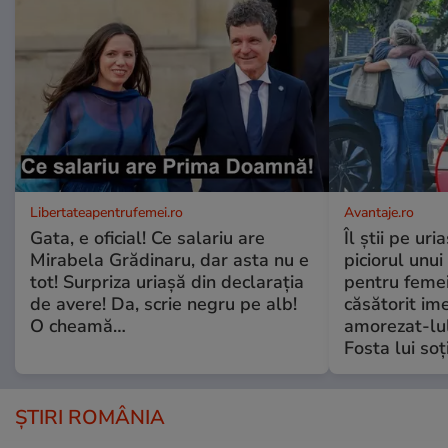
Libertateapentrufemei.ro
Avantaje.ro
Gata, e oficial! Ce salariu are
Îl știi pe ur
Mirabela Grădinaru, dar asta nu e
piciorul unui
tot! Surpriza uriașă din declarația
pentru femei
de avere! Da, scrie negru pe alb!
căsătorit ime
O cheamă…
amorezat-lul
Fosta lui soț
ȘTIRI ROMÂNIA