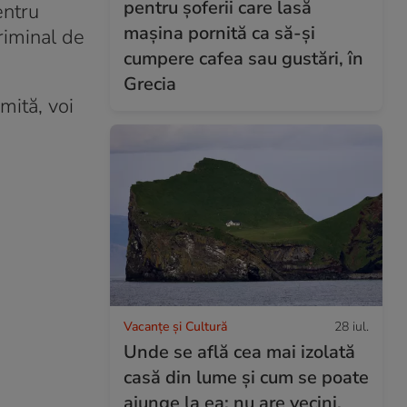
pentru șoferii care lasă
entru
mașina pornită ca să-și
Criminal de
cumpere cafea sau gustări, în
Grecia
mită, voi
Vacanțe și Cultură
28 iul.
Unde se află cea mai izolată
casă din lume și cum se poate
ajunge la ea: nu are vecini,