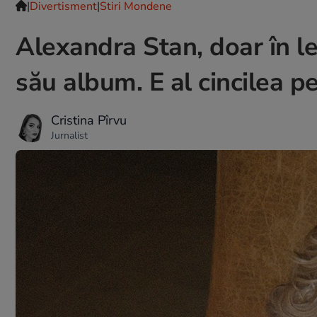
|
Divertisment
|
Stiri Mondene
Alexandra Stan, doar în le
său album. E al cincilea pe
Cristina Pîrvu
Jurnalist