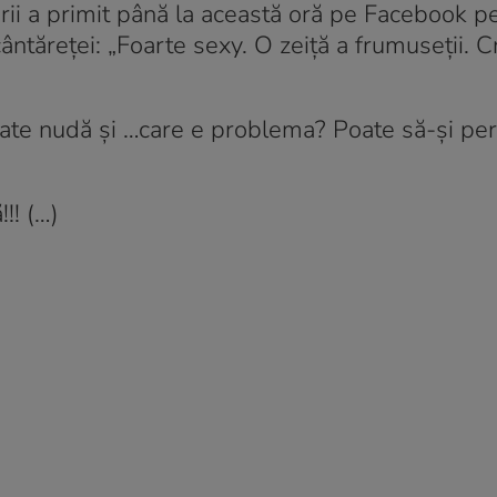
rii a primit până la această oră pe Facebook p
cântăreței: „Foarte sexy. O zeiță a frumuseții. 
tate nudă și …care e problema? Poate să-și per
!! (…)