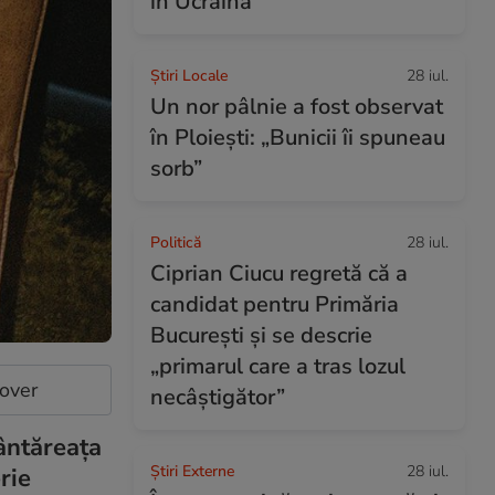
în Ucraina
Știri Locale
28 iul.
Un nor pâlnie a fost observat
în Ploiești: „Bunicii îi spuneau
sorb”
Politică
28 iul.
Ciprian Ciucu regretă că a
candidat pentru Primăria
București și se descrie
„primarul care a tras lozul
cover
necâștigător”
Cântăreața
Știri Externe
28 iul.
rie