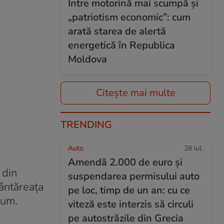
Între motorină mai scumpă și
„patriotism economic”: cum
arată starea de alertă
energetică în Republica
Moldova
Citește mai multe
TRENDING
Auto
28 iul.
Amendă 2.000 de euro și
 din
suspendarea permisului auto
Cântăreața
pe loc, timp de un an: cu ce
bum.
viteză este interzis să circuli
pe autostrăzile din Grecia