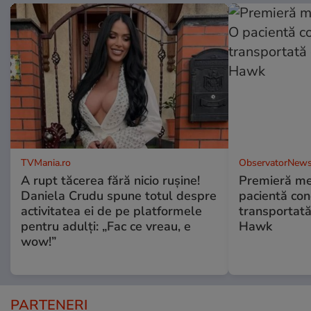
TVMania.ro
ObservatorNews
A rupt tăcerea fără nicio rușine!
Premieră me
Daniela Crudu spune totul despre
pacientă co
activitatea ei de pe platformele
transportată
pentru adulți: „Fac ce vreau, e
Hawk
wow!”
PARTENERI