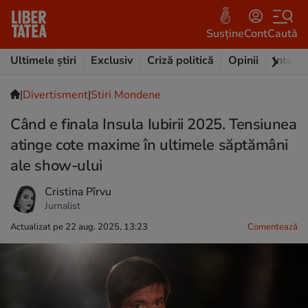
Susține
Cont
Caută
Ultimele știri
Exclusiv
Criză politică
Opinii
Intervi
|
Divertisment
|
Stiri Mondene
Când e finala Insula Iubirii 2025. Tensiunea
atinge cote maxime în ultimele săptămâni
ale show-ului
Cristina Pîrvu
Jurnalist
Actualizat pe 22 aug. 2025, 13:23
Comentează