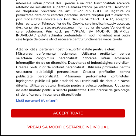
TRENDING
interesele si/sau profilul dvs., pentru a va oferi functionalitati aferente
retelelor de socializare si pentru a analiza traficul pe website. Beneficiati
de drepturile prevazute de art. 15-22 din GDPR in legatura cu
prelucrarea datelor cu caracter personal. Aceste drepturi pot fi exercitate
Politică
25 iul.
prin modalitatea indicata
aici
. Prin click pe “ACCEPT TOATE”, acceptati
folosirea tuturor Tehnologiilor de tip Cookie, care implica inclusiv acceptul
Mutarea prin care AUR, S.O.S. și POT au făcut
dvs. cu privire la stocarea/accesarea informatiilor de catre Vendor-ii cu
care colaboram. Prin click pe “VREAU SA MODIFIC SETARILE
front comun în opoziție împotriva legii care
INDIVIDUAL” puteti schimba preferintele in mod individual, mai putin
cele legate de cookie strict necesare pentru functionarea website-ului.
permite Armatei să doboare dronele
Atât noi, cât și partenerii noștri prelucrăm datele pentru a oferi:
neautorizate. CCR a tranșat definitiv disputa
Măsurarea performanței reclamelor. Utilizarea profilurilor pentru
selectarea conținutului personalizat. Stocarea și/sau accesarea
informațiilor de pe un dispozitiv. Dezvoltarea și îmbunătățirea serviciilor.
Crearea profilurilor de conținut personalizat. Utilizarea profilurilor pentru
Horoscop
24 iul.
selectarea publicității personalizate. Crearea profilurilor pentru
publicitate personalizată. Măsurarea performanței conținutului.
Horoscop Urania | Previziuni astrologice pentru
Înțelegerea publicului prin statistici sau combinații de date din surse
diferite. Utilizarea datelor limitate pentru a selecta conținutul. Utilizarea
perioada 25 – 31 iulie 2026. Luna Plină în
de date limitate pentru a selecta publicitatea. Date precise de geolocație
și identificarea prin scanarea dispozitivului.
Vărsător
Listă parteneri (furnizori)
ACCEPT TOATE
Știri România
07:00
Loto 6/49 din 26 iulie 2026. Report de peste
VREAU SA MODIFIC SETARILE INDIVIDUAL
8,61 milioane de euro la 6/49, categoria I