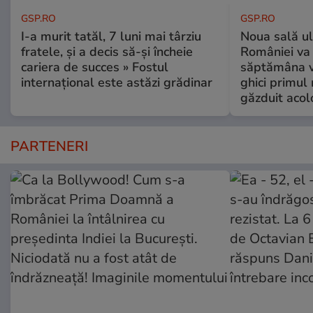
GSP.RO
GSP.RO
I-a murit tatăl, 7 luni mai târziu
Noua sală u
fratele, și a decis să-și încheie
României va 
cariera de succes » Fostul
săptămâna vi
internațional este astăzi grădinar
ghici primul 
găzduit acol
PARTENERI