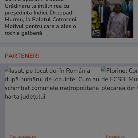
Grădinaru la întâlnirea cu
președinta Indiei, Droupadi
Murmu, la Palatul Cotroceni.
Motivul pentru care a ales o
rochie galbenă
PARTENERI
ZiaruldeIasi.ro
Fanatik.ro