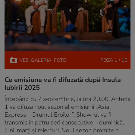
VEZI
GALERIA
FOTO
POZA
1 / 10
Ce emisiune va fi difuzată după Insula
Iubirii 2025
Începând cu 7 septembrie, la ora 20.00, Antena
1 va difuza noul sezon al emisiunii „Asia
Express – Drumul Eroilor”. Show-ul va fi
transmis în patru seri consecutive – duminică,
luni, marți și miercuri. Noul sezon promite o