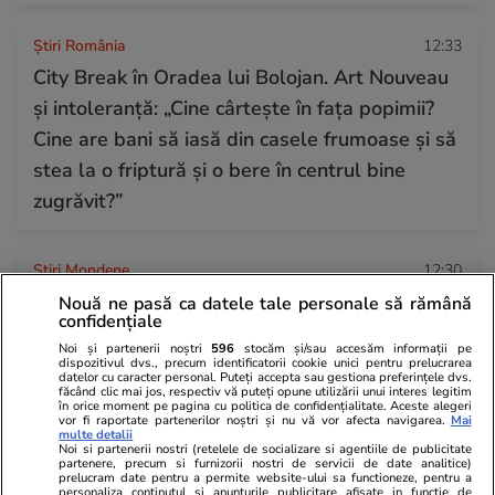
Știri România
12:33
City Break în Oradea lui Bolojan. Art Nouveau
și intoleranță: „Cine cârtește în fața popimii?
Cine are bani să iasă din casele frumoase și să
stea la o friptură și o bere în centrul bine
zugrăvit?”
Stiri Mondene
12:30
Bianca Drăgușanu, vacanță de lux în Mykonos
Nouă ne pasă ca datele tale personale să rămână
confidențiale
alături de fiica ei. Cât costă o singură noapte la
Noi și partenerii noștri
596
stocăm și/sau accesăm informații pe
hotelul exclusivist ales de vedetă
dispozitivul dvs., precum identificatorii cookie unici pentru prelucrarea
datelor cu caracter personal. Puteți accepta sau gestiona preferințele dvs.
făcând clic mai jos, respectiv vă puteți opune utilizării unui interes legitim
în orice moment pe pagina cu politica de confidențialitate. Aceste alegeri
vor fi raportate partenerilor noștri și nu vă vor afecta navigarea.
Mai
Citește mai multe
multe detalii
Noi si partenerii nostri (retelele de socializare si agentiile de publicitate
partenere, precum si furnizorii nostri de servicii de date analitice)
prelucram date pentru a permite website-ului sa functioneze, pentru a
personaliza continutul si anunturile publicitare afisate in functie de