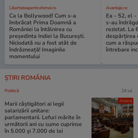
Libertateapentrufemei.ro
Avantaje.ro
Ca la Bollywood! Cum s-a
Ea - 52, el 
îmbrăcat Prima Doamnă a
s-au îndrăgos
României la întâlnirea cu
rezistat. La 
președinta Indiei la București.
despărțirea 
Niciodată nu a fost atât de
cum a răspu
îndrăzneață! Imaginile
întrebare i
momentului
ȘTIRI ROMÂNIA
Politică
24 iul.
Analiză
Marii câștigători ai legii
salarizării unitare:
parlamentarii. Lefuri mărite în
următorii ani cu sume cuprinse
în 5.000 și 7.000 de lei