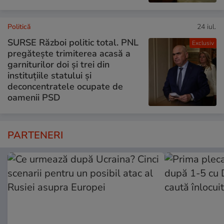
Politică
24 iul.
SURSE Război politic total. PNL
Exclusiv
pregătește trimiterea acasă a
garniturilor doi și trei din
instituțiile statului și
deconcentratele ocupate de
oamenii PSD
PARTENERI