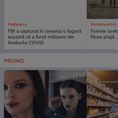
Mediafax.ro
StirileKanalD.ro
FBI a capturat în Jamaica o fugară
Femeie lovit
acuzată că a furat milioane din
făcea plajă: „
fondurile COVID
PROMO