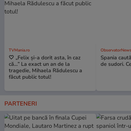
TVMania.ro
ObservatorNews
🤍 „Felix și-a dorit asta, în caz
Spania caută
că…” La exact un an de la
de sudori. Ce
tragedie, Mihaela Rădulescu a
făcut public totul!
PARTENERI