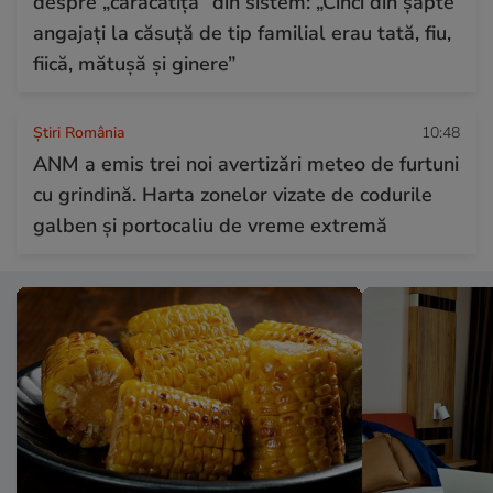
despre „caracatița” din sistem: „Cinci din șapte
angajați la căsuță de tip familial erau tată, fiu,
fiică, mătușă și ginere”
Știri România
10:48
ANM a emis trei noi avertizări meteo de furtuni
cu grindină. Harta zonelor vizate de codurile
galben și portocaliu de vreme extremă