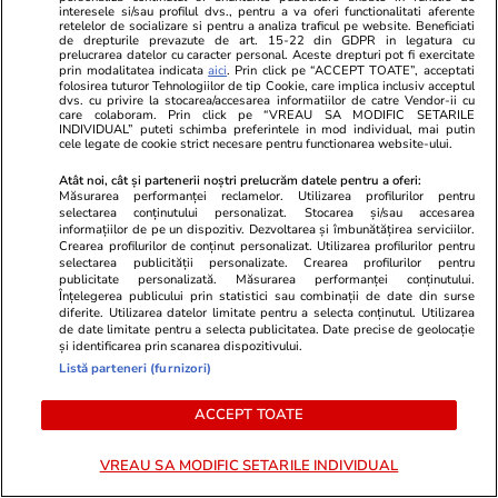
Exclusiv
interesele si/sau profilul dvs., pentru a va oferi functionalitati aferente
Ce au răspuns SIE și SRI la
retelelor de socializare si pentru a analiza traficul pe website. Beneficiati
de drepturile prevazute de art. 15-22 din GDPR in legatura cu
solicitarea Libertatea privind
prelucrarea datelor cu caracter personal. Aceste drepturi pot fi exercitate
prin modalitatea indicata
aici
. Prin click pe “ACCEPT TOATE”, acceptati
gradul de militarizare a celor
folosirea tuturor Tehnologiilor de tip Cookie, care implica inclusiv acceptul
dvs. cu privire la stocarea/accesarea informatiilor de catre Vendor-ii cu
două servicii
care colaboram. Prin click pe “VREAU SA MODIFIC SETARILE
INDIVIDUAL” puteti schimba preferintele in mod individual, mai putin
cele legate de cookie strict necesare pentru functionarea website-ului.
Atât noi, cât și partenerii noștri prelucrăm datele pentru a oferi:
Măsurarea performanței reclamelor. Utilizarea profilurilor pentru
Opinii
09:00
selectarea conținutului personalizat. Stocarea și/sau accesarea
informațiilor de pe un dispozitiv. Dezvoltarea și îmbunătățirea serviciilor.
Crearea profilurilor de conținut personalizat. Utilizarea profilurilor pentru
De la muncitorul eroic la
selectarea publicității personalizate. Crearea profilurilor pentru
publicitate personalizată. Măsurarea performanței conținutului.
votantul antipatic: două fețe ale
Înțelegerea publicului prin statistici sau combinații de date din surse
diferite. Utilizarea datelor limitate pentru a selecta conținutul. Utilizarea
clasei populare
de date limitate pentru a selecta publicitatea. Date precise de geolocație
și identificarea prin scanarea dispozitivului.
Listă parteneri (furnizori)
ACCEPT TOATE
Opinii
06:57
VREAU SA MODIFIC SETARILE INDIVIDUAL