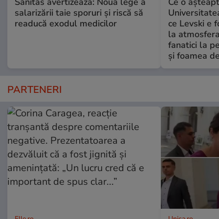
Sanitas avertizează: Noua lege a
Ce o așteapt
salarizării taie sporuri și riscă să
Universitate
readucă exodul medicilor
ce Levski e 
la atmosfera
fanatici la 
şi foamea d
PARTENERI
Elle.ro
Unica.ro