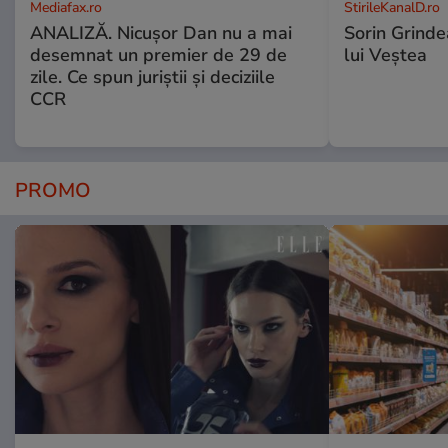
Mediafax.ro
StirileKanalD.ro
ANALIZĂ. Nicușor Dan nu a mai
Sorin Grinde
desemnat un premier de 29 de
lui Veștea
zile. Ce spun juriștii și deciziile
CCR
PROMO