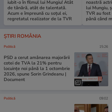
iubit-o în filmul lui Mungiu! Atât
noastră actri
de tânără, atât de talentată.
lui Mungiu, ș
Acum e împreună cu soțul ei,
TVR au fost 
regretatul realizator de la TVR
până când mo
ȘTIRI ROMÂNIA
Politică
15:26
PSD a cerut amânarea majorării
cotei de TVA la 21% pentru
locuințe noi până la 1 octombrie
2026, spune Sorin Grindeanu |
Document
Politică
09:02