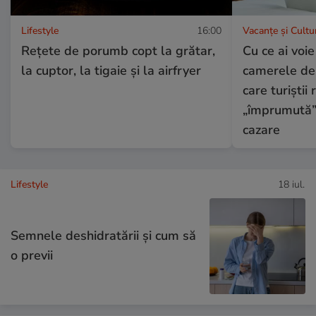
Lifestyle
16:00
Vacanțe și Cultu
Reţete de porumb copt la grătar,
Cu ce ai voie
la cuptor, la tigaie şi la airfryer
camerele de 
care turiștii
„împrumută” 
cazare
Lifestyle
18 iul.
Semnele deshidratării și cum să
o previi