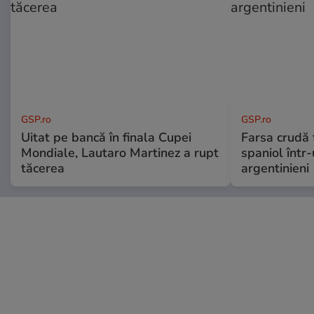
GSP.ro
GSP.ro
Uitat pe bancă în finala Cupei
Farsa crudă 
Mondiale, Lautaro Martinez a rupt
spaniol într-
tăcerea
argentinieni