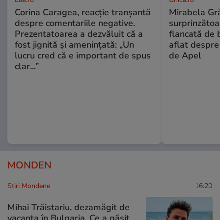
Corina Caragea, reacție tranșantă
Mirabela Gră
despre comentariile negative.
surprinzătoar
Prezentatoarea a dezvăluit că a
flancată de 
fost jignită și amenințată: „Un
aflat despre
lucru cred că e important de spus
de Apel
clar...”
MONDEN
Stiri Mondene
16:20
Mihai Trăistariu, dezamăgit de
vacanța în Bulgaria. Ce a găsit