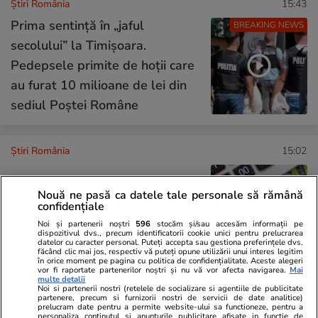
Știri România
15:43
Prima sentință în „jaful
BREAKING NEWS
secolului” la Timișoara.
Pedepsele primite de hoții care
au furat 10 milioane de lei din
sediul Poștei Române
Știri România
15:02
Nouă ne pasă ca datele tale personale să rămână
Cât plătesc românii fără venituri
confidențiale
pentru CASS în 2026
Noi și partenerii noștri
596
stocăm și/sau accesăm informații pe
dispozitivul dvs., precum identificatorii cookie unici pentru prelucrarea
datelor cu caracter personal. Puteți accepta sau gestiona preferințele dvs.
făcând clic mai jos, respectiv vă puteți opune utilizării unui interes legitim
în orice moment pe pagina cu politica de confidențialitate. Aceste alegeri
vor fi raportate partenerilor noștri și nu vă vor afecta navigarea.
Mai
multe detalii
Noi si partenerii nostri (retelele de socializare si agentiile de publicitate
Știri România
14:00
partenere, precum si furnizorii nostri de servicii de date analitice)
prelucram date pentru a permite website-ului sa functioneze, pentru a
personaliza continutul si anunturile publicitare afisate in functie de