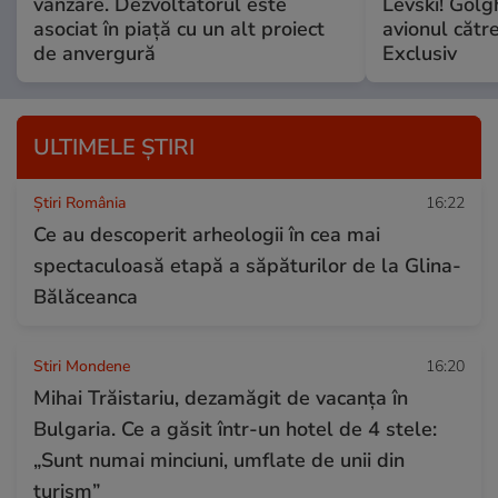
vânzare. Dezvoltatorul este
Levski! Golg
asociat în piață cu un alt proiect
avionul cătr
de anvergură
Exclusiv
ULTIMELE ȘTIRI
Știri România
16:22
Ce au descoperit arheologii în cea mai
spectaculoasă etapă a săpăturilor de la Glina-
Bălăceanca
Stiri Mondene
16:20
Mihai Trăistariu, dezamăgit de vacanța în
Bulgaria. Ce a găsit într-un hotel de 4 stele:
„Sunt numai minciuni, umflate de unii din
turism”