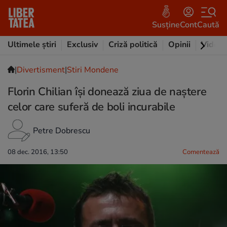
Susține
Cont
Caută
Ultimele știri
Exclusiv
Criză politică
Opinii
Video
|
Divertisment
|
Stiri Mondene
Florin Chilian își donează ziua de naștere
celor care suferă de boli incurabile
Petre Dobrescu
08 dec. 2016, 13:50
Comentează