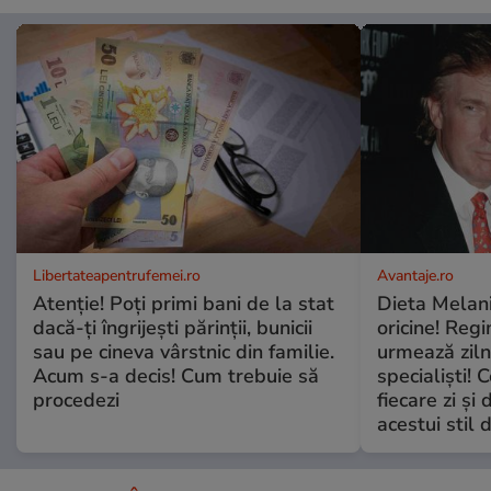
Libertateapentrufemei.ro
Avantaje.ro
Atenție! Poți primi bani de la stat
Dieta Melan
dacă-ți îngrijești părinții, bunicii
oricine! Regi
sau pe cineva vârstnic din familie.
urmează zilni
Acum s-a decis! Cum trebuie să
specialiști! 
procedezi
fiecare zi și 
acestui stil 