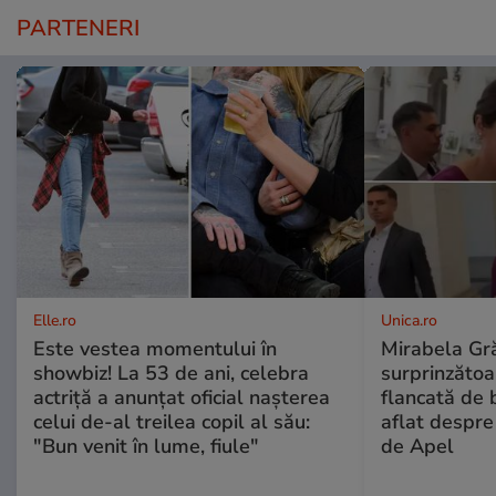
PARTENERI
Elle.ro
Unica.ro
Este vestea momentului în
Mirabela Gră
showbiz! La 53 de ani, celebra
surprinzătoar
actriță a anunțat oficial nașterea
flancată de 
celui de-al treilea copil al său:
aflat despre
"Bun venit în lume, fiule"
de Apel