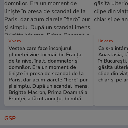
Viva.ro
Unica.ro
Vestea care face înconjurul
Ce s-a întâm
planetei vine tocmai din Franța,
Anastasia, t
de la nivel înalt, doamnelor și
în București,
domnilor. Era un moment de
găsită ulter
liniște în presa de scandal de la
clipe din via
Paris, dar acum ziarele ”fierb” pur
chiar și pe a
și simplu. După un scandal imens,
Brigitte Macron, Prima Doamnă a
Franței, a făcut anunțul bombă
GSP