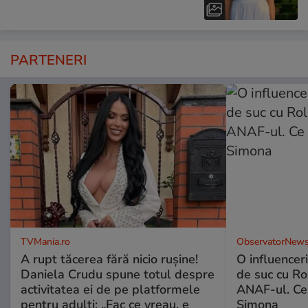
PARTENERI
TVMania.ro
ObservatorNews
A rupt tăcerea fără nicio rușine!
O influencer
Daniela Crudu spune totul despre
de suc cu Ro
activitatea ei de pe platformele
ANAF-ul. Ce
pentru adulți: „Fac ce vreau, e
Simona