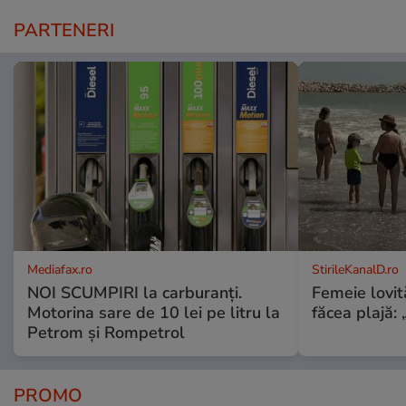
PARTENERI
Mediafax.ro
StirileKanalD.ro
NOI SCUMPIRI la carburanți.
Femeie lovit
Motorina sare de 10 lei pe litru la
făcea plajă: „
Petrom și Rompetrol
PROMO