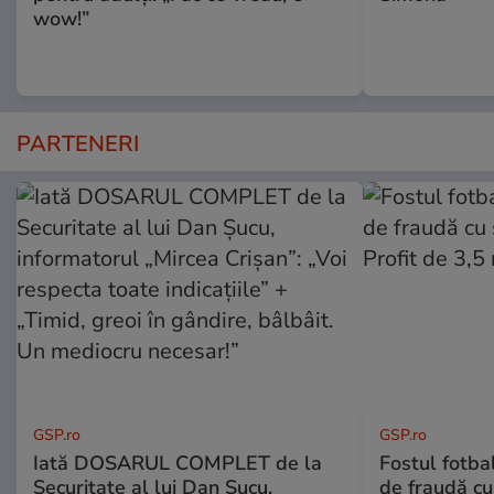
wow!”
PARTENERI
GSP.ro
GSP.ro
Iată DOSARUL COMPLET de la
Fostul fotba
Securitate al lui Dan Șucu,
de fraudă cu 