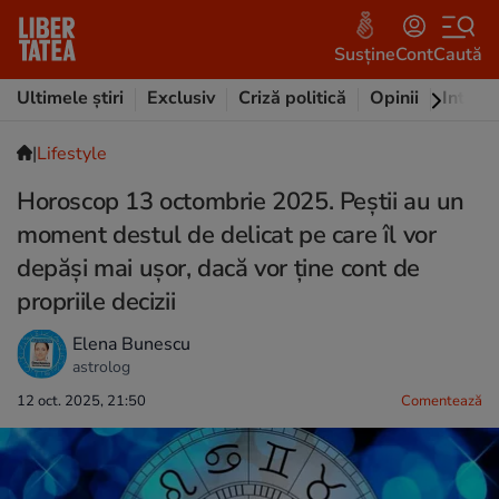
Susține
Cont
Caută
Ultimele știri
Exclusiv
Criză politică
Opinii
Intervi
|
Lifestyle
Horoscop 13 octombrie 2025. Peștii au un
moment destul de delicat pe care îl vor
depăși mai ușor, dacă vor ține cont de
propriile decizii
Elena Bunescu
astrolog
12 oct. 2025, 21:50
Comentează