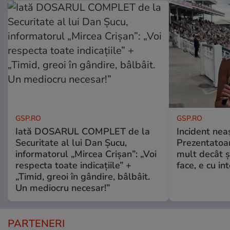
GSP.RO
GSP.RO
Iată DOSARUL COMPLET de la
Incident neaș
Securitate al lui Dan Șucu,
Prezentatoa
informatorul „Mircea Crișan”: „Voi
mult decât și
respecta toate indicațiile” +
face, e cu int
„Timid, greoi în gândire, bâlbâit.
Un mediocru necesar!”
PARTENERI