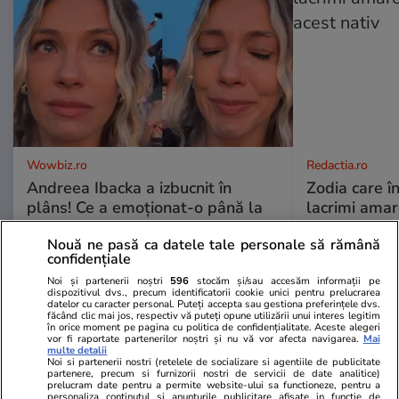
Wowbiz.ro
Redactia.ro
Andreea Ibacka a izbucnit în
Zodia care în
plâns! Ce a emoționat-o până la
lacrimi ama
lacrimi pe vedetă: „Nu-mi mai e
acest nativ
Nouă ne pasă ca datele tale personale să rămână
rușine să fiu vulnerabilă”
confidențiale
Noi și partenerii noștri
596
stocăm și/sau accesăm informații pe
dispozitivul dvs., precum identificatorii cookie unici pentru prelucrarea
POLITIC
datelor cu caracter personal. Puteți accepta sau gestiona preferințele dvs.
făcând clic mai jos, respectiv vă puteți opune utilizării unui interes legitim
în orice moment pe pagina cu politica de confidențialitate. Aceste alegeri
vor fi raportate partenerilor noștri și nu vă vor afecta navigarea.
Mai
Politică
28 iul.
multe detalii
Noi si partenerii nostri (retelele de socializare si agentiile de publicitate
partenere, precum si furnizorii nostri de servicii de date analitice)
prelucram date pentru a permite website-ului sa functioneze, pentru a
Ciprian Ciucu regretă că a
personaliza continutul si anunturile publicitare afisate in functie de