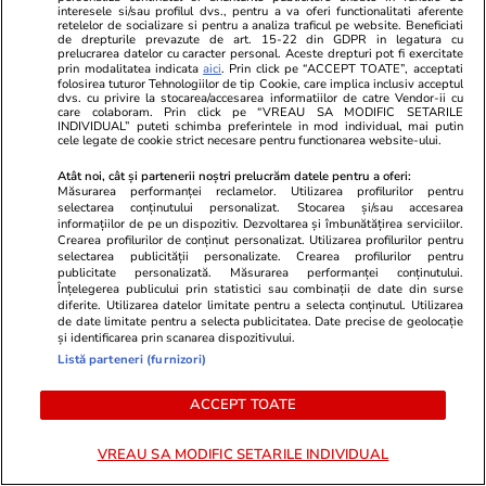
interesele si/sau profilul dvs., pentru a va oferi functionalitati aferente
candidat pentru Primăria
retelelor de socializare si pentru a analiza traficul pe website. Beneficiati
București și se descrie „primarul
de drepturile prevazute de art. 15-22 din GDPR in legatura cu
prelucrarea datelor cu caracter personal. Aceste drepturi pot fi exercitate
care a tras lozul necâștigător”
prin modalitatea indicata
aici
. Prin click pe “ACCEPT TOATE”, acceptati
folosirea tuturor Tehnologiilor de tip Cookie, care implica inclusiv acceptul
dvs. cu privire la stocarea/accesarea informatiilor de catre Vendor-ii cu
care colaboram. Prin click pe “VREAU SA MODIFIC SETARILE
INDIVIDUAL” puteti schimba preferintele in mod individual, mai putin
cele legate de cookie strict necesare pentru functionarea website-ului.
Politică
28 iul.
Atât noi, cât și partenerii noștri prelucrăm datele pentru a oferi:
Măsurarea performanței reclamelor. Utilizarea profilurilor pentru
Exclusiv
Ilie Bolojan a vorbit într-o sală
selectarea conținutului personalizat. Stocarea și/sau accesarea
informațiilor de pe un dispozitiv. Dezvoltarea și îmbunătățirea serviciilor.
aproape goală după ședința de
Crearea profilurilor de conținut personalizat. Utilizarea profilurilor pentru
Guvern anunțată din scurt, în
selectarea publicității personalizate. Crearea profilurilor pentru
publicitate personalizată. Măsurarea performanței conținutului.
care a aprobat deblocarea
Înțelegerea publicului prin statistici sau combinații de date din surse
posturilor din sănătate | VIDEO
diferite. Utilizarea datelor limitate pentru a selecta conținutul. Utilizarea
de date limitate pentru a selecta publicitatea. Date precise de geolocație
și identificarea prin scanarea dispozitivului.
Listă parteneri (furnizori)
PARTENERI
ACCEPT TOATE
VREAU SA MODIFIC SETARILE INDIVIDUAL