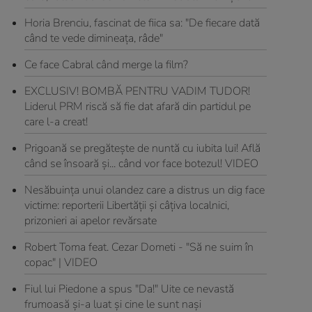
Horia Brenciu, fascinat de fiica sa: "De fiecare dată
când te vede dimineața, râde"
Ce face Cabral când merge la film?
EXCLUSIV! BOMBĂ PENTRU VADIM TUDOR!
Liderul PRM riscă să fie dat afară din partidul pe
care l-a creat!
Prigoană se pregăteşte de nuntă cu iubita lui! Află
când se însoară şi... când vor face botezul! VIDEO
Nesăbuinţa unui olandez care a distrus un dig face
victime: reporterii Libertăţii şi câţiva localnici,
prizonieri ai apelor revărsate
Robert Toma feat. Cezar Dometi - "Să ne suim în
copac" | VIDEO
Fiul lui Piedone a spus "Da!" Uite ce nevastă
frumoasă şi-a luat şi cine le sunt naşi