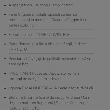
A apărut tricoul cu tobe şi amplificator!
Fane Grigorie și ceilalți rapidiști se tem să
protesteze şi la meciul cu Steaua: «Dragomir ţine
partea cluburilor!»
Fii cool pe mess! "TAIE" CUVINTELE
Petre Roman și-a făcut fiica să plângă, în direct la
TV - FOTO
Pensionarii, învăţaţi de poliţiştii mehedinţeni să se
apre de hoţi
FASCINANT! Povestea liliputanilor români,
torturaţi de nazişti la Auschwitz
Jignirea E MAI DUREROASĂ decât o lovitură fizică!
Ştefan Bănică jr e foarte darnic cu Andreea Marin,
deşi nu mai sunt împreună | Se plimbă cu maşina
fostului soț! FOTO