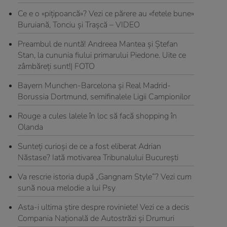
Ce e o «pițipoancă»? Vezi ce părere au «fetele bune»
Buruiană, Tonciu și Trașcă – VIDEO
Preambul de nuntă! Andreea Mantea şi Ştefan
Stan, la cununia fiului primarului Piedone. Uite ce
zâmbăreţi sunt!| FOTO
Bayern Munchen-Barcelona și Real Madrid-
Borussia Dortmund, semifinalele Ligii Campionilor
Rouge a cules lalele în loc să facă shopping în
Olanda
Sunteți curioși de ce a fost eliberat Adrian
Năstase? Iată motivarea Tribunalului București
Va rescrie istoria după „Gangnam Style”? Vezi cum
sună noua melodie a lui Psy
Asta-i ultima știre despre roviniete! Vezi ce a decis
Compania Naţională de Autostrăzi şi Drumuri