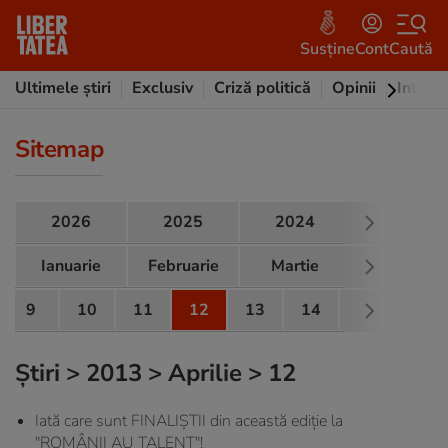
Susține
Cont
Caută
Ultimele știri
Exclusiv
Criză politică
Opinii
Intervi
Sitemap
2026
2025
2024
2023
Ianuarie
Februarie
Martie
Aprilie
9
10
11
12
13
14
15
16
Știri
>
2013
>
Aprilie
> 12
Iată care sunt FINALIŞTII din această ediţie la
"ROMÂNII AU TALENT"!