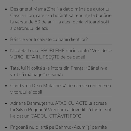
Designerul Mama Zina i-a dat o mână de ajutor lui
Cassian Ion, care s-a hotărât să renunţe la burlăcie
la vârsta de 50 de ani: i-a ales rochia viitoarei soții
a patronului de azil
Băncile vor fi salvate cu banii clienţilor?
Nicoleta Luciu, PROBLEME noi în cuplu? Vezi de ce
VERIGHETA îi LIPSEŞTE de pe deget!
Tatăl lui Nicoliță s-a întors din Franța: «Bănel n-a
vrut să mă bage în seamă»
Când vrea Delia Matache să demareze conceperea
viitorului ei copil
Adriana Bahmuţeanu, ATAC CU ACTE la adresa
lui Silviu Prigoană! Vezi cum a dovedit că fostul soţ
i-a dat un CADOU OTRĂVIT! FOTO
Prigoană nu o iartă pe Bahmu: «Acum își permite