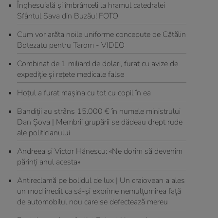
Înghesuială şi îmbrânceli la hramul catedralei
Sfântul Sava din Buzău! FOTO
Cum vor arăta noile uniforme concepute de Cătălin
Botezatu pentru Tarom - VIDEO
Combinat de 1 miliard de dolari, furat cu avize de
expediţie şi reţete medicale false
Hoţul a furat maşina cu tot cu copil în ea
Bandiţii au strâns 15.000 € în numele ministrului
Dan Şova | Membrii grupării se dădeau drept rude
ale politicianului
Andreea și Victor Hănescu: «Ne dorim să devenim
părinți anul acesta»
Antireclamă pe bolidul de lux | Un craiovean a ales
un mod inedit ca să-şi exprime nemulţumirea faţă
de automobilul nou care se defectează mereu