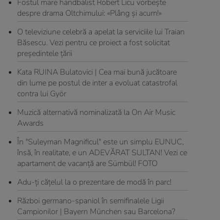
Fostul mare handbalist Robert Licu vorbeşte
despre drama Oltchimului: «Plâng şi acum!»
O televiziune celebră a apelat la serviciile lui Traian
Băsescu. Vezi pentru ce proiect a fost solicitat
președintele țării
Kata RUINA Bulatovici | Cea mai bună jucătoare
din lume pe postul de inter a evoluat catastrofal
contra lui Györ
Muzică alternativă nominalizată la On Air Music
Awards
În "Suleyman Magnificul" este un simplu EUNUC,
însă, în realitate, e un ADEVĂRAT SULTAN! Vezi ce
apartament de vacanţă are Sümbül! FOTO
Adu-ţi căţelul la o prezentare de modă în parc!
Război germano-spaniol în semifinalele Ligii
Campionilor | Bayern München sau Barcelona?