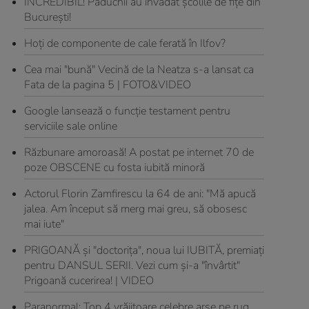
INCREDIBIL! Păduchii au invadat şcolile de fiţe din
Bucureşti!
Hoţi de componente de cale ferată în Ilfov?
Cea mai "bună" Vecină de la Neatza s-a lansat ca
Fata de la pagina 5 | FOTO&VIDEO
Google lansează o funcţie testament pentru
serviciile sale online
Răzbunare amoroasă! A postat pe internet 70 de
poze OBSCENE cu fosta iubită minoră
Actorul Florin Zamfirescu la 64 de ani: "Mă apucă
jalea. Am început să merg mai greu, să obosesc
mai iute"
PRIGOANĂ şi "doctoriţa", noua lui IUBITĂ, premiaţi
pentru DANSUL SERII. Vezi cum şi-a "învârtit"
Prigoană cucerirea! | VIDEO
Paranormal: Top 4 vrăjitoare celebre arse pe rug.