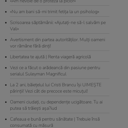
«Am nevoie de o proteză la picior»
«Nu am bani să-mi trimit fetiţa la un psiholog»
Scrisoarea săptămânii: «Ajutaţi-ne să-l salvăm pe
Vali»
Avertisment din partea autorităţilor. Mulţi oameni
vor rămâne fără dinţi!
Libertatea te ajută | Renta viageră agricolă
Vezi ce a făcut o arădeancă din pasiune pentru
serialul Suleyman Magnificul
La 2 ani, băieţelul lui Cristi Brancu îşi UIMEŞTE
părinţii! Vezi cât de precoce este micuţul!
Oameni ciudaţi, cu dependenţe ucigătoare. Tu ai
putea să trăieşti aşa?iud
Cafeaua e bună pentru sănătate | Trebuie însă
consumată cu măsură