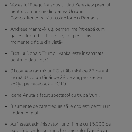
Vocea lui Fuego i-a adus lui Jolt Kerestely premiul
pentru compozitie din partea Uniunii
Compozitorilor si Muzicologilor din Romania
Andreea Marin: «Mulți oameni mă întreabă cum
găsesc forța de a trece elegant peste niște
momente dificile din viață»
Fiica lui Donald Trump, Ivanka, este însărcinată
pentru a doua oară
Silicoanele fac minuni! O străbunică de 67 de ani
se mărită cu un tânăr de 29 de ani, pe care l-a
agățat pe Facebook - FOTO
Ioana Anuţa a făcut spectacol cu trupa Vunk
8 alimente pe care trebuie să le ocoleşti pentru un
abdomen plat
Au înșelat administratorii unor firme cu 15.000 de
euro, folosindu-se numele ministrului Dan Șova