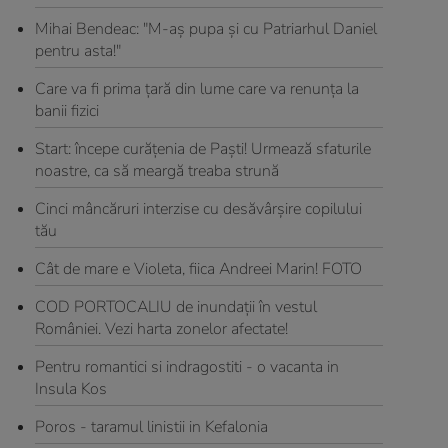
Mihai Bendeac: "M-aş pupa şi cu Patriarhul Daniel
pentru asta!"
Care va fi prima țară din lume care va renunța la
banii fizici
Start: începe curăţenia de Paşti! Urmează sfaturile
noastre, ca să meargă treaba strună
Cinci mâncăruri interzise cu desăvârşire copilului
tău
Cât de mare e Violeta, fiica Andreei Marin! FOTO
COD PORTOCALIU de inundații în vestul
României. Vezi harta zonelor afectate!
Pentru romantici si indragostiti - o vacanta in
Insula Kos
Poros - taramul linistii in Kefalonia