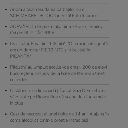
Andra a tăiat răsuflarea bărbaţilor cu o
SCHIMBARE DE LOOK inedită! Foto în articol
ADEVĂRUL despre relaţia dintre Sore şi Smiley.
Cei doi RUP TĂCEREA!
Livia Taloi, Ema din "Trăsniţii": "O femeie inteligentă
are un dormitor FIERBINTE şi o bucătărie
PICANTĂ"
Păduchii au umplut şcolile «de oraş». 200 de elevi
bucureşteni, inclusiv de la licee de fiţe, s-au trezit
cu lindini
O slăbeşte cu limonadă | Turcul Gazi Demirel vrea
să o ajute pe Bianca Rus să scape de kilogramele
în plus
Gest de necrezut al unei fetițe de 14 ani! A ajuns în
comă alcoolică dintr-o prostie incredibilă