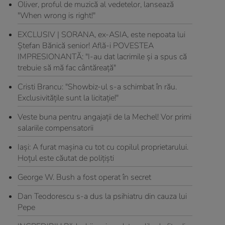
Oliver, proful de muzică al vedetelor, lansează
"When wrong is right!"
EXCLUSIV | SORANA, ex-ASIA, este nepoata lui
Ştefan Bănică senior! Află-i POVESTEA
IMPRESIONANTĂ: "I-au dat lacrimile şi a spus că
trebuie să mă fac cântăreaţă"
Cristi Brancu: "Showbiz-ul s-a schimbat în rău.
Exclusivităţile sunt la licitaţie!"
Veste buna pentru angajaţii de la Mechel! Vor primi
salariile compensatorii
Iaşi: A furat maşina cu tot cu copilul proprietarului.
Hoţul este căutat de poliţişti
George W. Bush a fost operat în secret
Dan Teodorescu s-a dus la psihiatru din cauza lui
Pepe