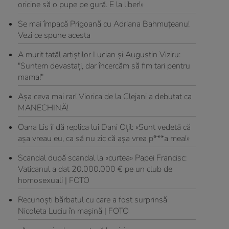
oricine să o pupe pe gură. E la liber!»
Se mai împacă Prigoană cu Adriana Bahmuțeanu!
Vezi ce spune acesta
A murit tatăl artiştilor Lucian şi Augustin Viziru:
"Suntem devastaţi, dar încercăm să fim tari pentru
mama!"
Aşa ceva mai rar! Viorica de la Clejani a debutat ca
MANECHINĂ!
Oana Lis îi dă replica lui Dani Oțil: «Sunt vedetă că
așa vreau eu, ca să nu zic că așa vrea p***a mea!»
Scandal după scandal la «curtea» Papei Francisc:
Vaticanul a dat 20.000.000 € pe un club de
homosexuali | FOTO
Recunoşti bărbatul cu care a fost surprinsă
Nicoleta Luciu în maşină | FOTO