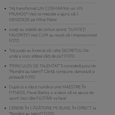
"Aţi transformat UN COŞMAR într-un VIS
FRUMOS"! Vezi ce melodie a ajuns să-l
OBSEDEZE pe Mihai Petre!
Juraţii au stabilit de comun acord: "SUNTEŢI
FAVORIŢII"! Vezi CUM au reuşit să-i impresioneze!
FOTO
Toţi juraţii au încercat să-i afle SECRETUL! De
unde a scos atâtea cârţi de joc? FOTO
"PERICULOS DE TALENTAT" îl consideră juriul de
"Românii au talent"! Cântă, compune, dansează şi
pictează! FOTO
După ce a văzut numărul unei MAESTRE ÎN
FITNESS, Pavel Bartoş s-a decis să se apuce de
sport! Vezi câte FLOTĂRI va face!
CERERE ÎN CĂSĂTORIE PE BUNE, ÎN DIRECT, la
"Românii au talent"! FOTO