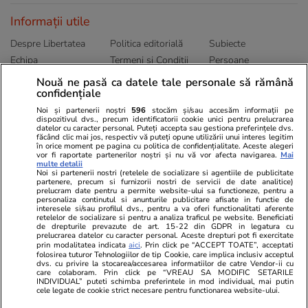
Informații utile
Despre Libertatea
Politica editorială
Subiecte
Echipa
Termeni și Conditii
Persoane
Publicitate
Abonamente
Sitemap
Nouă ne pasă ca datele tale personale să rămână
confidențiale
Politica de
Autori
confidențialitate
Noi și partenerii noștri
596
stocăm și/sau accesăm informații pe
dispozitivul dvs., precum identificatorii cookie unici pentru prelucrarea
datelor cu caracter personal. Puteți accepta sau gestiona preferințele dvs.
Ringier România
făcând clic mai jos, respectiv vă puteți opune utilizării unui interes legitim
în orice moment pe pagina cu politica de confidențialitate. Aceste alegeri
vor fi raportate partenerilor noștri și nu vă vor afecta navigarea.
Mai
Libertatea pentru
ELLE
Locuri de muncă
multe detalii
femei
Noi si partenerii nostri (retelele de socializare si agentiile de publicitate
Gazeta Sporturilor
Imobiliare.ro
partenere, precum si furnizorii nostri de servicii de date analitice)
Unica.ro
prelucram date pentru a permite website-ului sa functioneze, pentru a
Stiri mondene
Jobradar24
personaliza continutul si anunturile publicitare afisate in functie de
Program TV
interesele si/sau profilul dvs., pentru a va oferi functionalitati aferente
Calculator sarcina
Imoradar24
retelelor de socializare si pentru a analiza traficul pe website. Beneficiati
Avantaje
Ajută Copiii
Colecții Libertatea
de drepturile prevazute de art. 15-22 din GDPR in legatura cu
prelucrarea datelor cu caracter personal. Aceste drepturi pot fi exercitate
prin modalitatea indicata
aici
. Prin click pe “ACCEPT TOATE”, acceptati
Pariază responsabil! Decizia ONJN nr. 821/25.09.2025.
folosirea tuturor Tehnologiilor de tip Cookie, care implica inclusiv acceptul
dvs. cu privire la stocarea/accesarea informatiilor de catre Vendor-ii cu
Jocurile de noroc sunt interzise minorilor.
care colaboram. Prin click pe “VREAU SA MODIFIC SETARILE
INDIVIDUAL” puteti schimba preferintele in mod individual, mai putin
cele legate de cookie strict necesare pentru functionarea website-ului.
© 2026 Ringier Romania. Toate drepturile rezervate