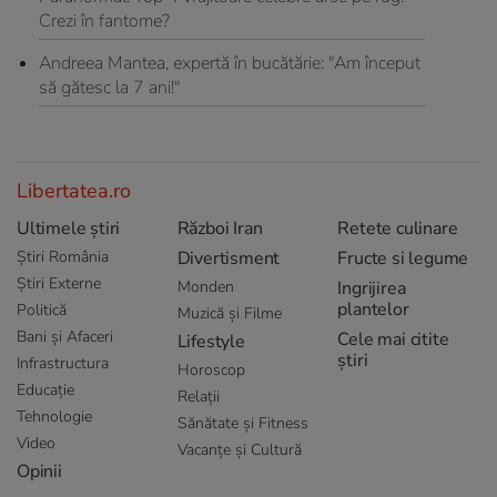
Crezi în fantome?
Andreea Mantea, expertă în bucătărie: "Am început
să gătesc la 7 ani!"
Libertatea.ro
Ultimele știri
Război Iran
Retete culinare
Știri România
Divertisment
Fructe si legume
Știri Externe
Monden
Ingrijirea
plantelor
Politică
Muzică și Filme
Bani și Afaceri
Cele mai citite
Lifestyle
știri
Infrastructura
Horoscop
Educație
Relații
Tehnologie
Sănătate și Fitness
Video
Vacanțe și Cultură
Opinii