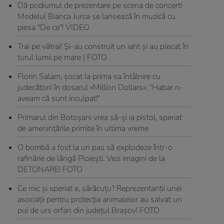
Dă podiumul de prezentare pe scena de concert!
Modelul Bianca Jurca se lansează în muzică cu
piesa "De ce"! VIDEO
Trai pe vătrai! Şi-au construit un iaht şi au plecat în
turul lumii pe mare | FOTO
Florin Salam, şocat la prima sa întâlnire cu
judecătorii în dosarul «Million Dollars»: "Habar n-
aveam că sunt inculpat!"
Primarul din Botoşani vrea să-şi ia pistol, speriat
de ameninţările primite în ultima vreme
O bombă a fost la un pas să explodeze într-o
rafinărie de lângă Ploiești. Vezi imagini de la
DETONARE! FOTO
Ce mic şi speriat e, sărăcuţu’! Reprezentanţii unei
asociaţii pentru protecţia animalelor au salvat un
pui de urs orfan din judeţul Braşov! FOTO