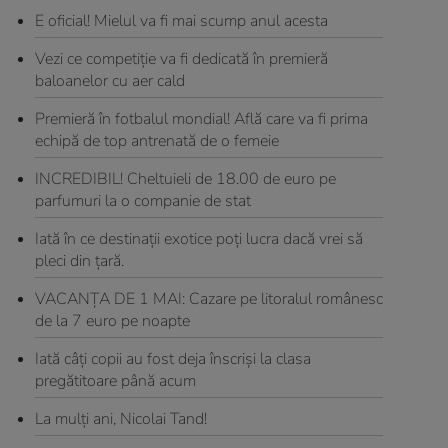
E oficial! Mielul va fi mai scump anul acesta
Vezi ce competiție va fi dedicată în premieră
baloanelor cu aer cald
Premieră în fotbalul mondial! Află care va fi prima
echipă de top antrenată de o femeie
INCREDIBIL! Cheltuieli de 18.00 de euro pe
parfumuri la o companie de stat
Iată în ce destinaţii exotice poţi lucra dacă vrei să
pleci din ţară.
VACANŢA DE 1 MAI: Cazare pe litoralul românesc
de la 7 euro pe noapte
Iată câţi copii au fost deja înscrişi la clasa
pregătitoare până acum
La mulți ani, Nicolai Tand!