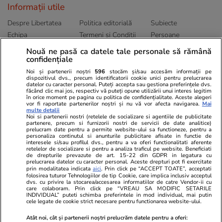
Informații utile
Despre Libertatea
Politica editorială
Subiecte
Echipa
Termeni și Conditii
Persoane
Publicitate
Abonamente
Sitemap
Nouă ne pasă ca datele tale personale să rămână
Politica de
Autori
confidențiale
confidențialitate
Noi și partenerii noștri
596
stocăm și/sau accesăm informații pe
dispozitivul dvs., precum identificatorii cookie unici pentru prelucrarea
datelor cu caracter personal. Puteți accepta sau gestiona preferințele dvs.
Ringier România
făcând clic mai jos, respectiv vă puteți opune utilizării unui interes legitim
în orice moment pe pagina cu politica de confidențialitate. Aceste alegeri
vor fi raportate partenerilor noștri și nu vă vor afecta navigarea.
Mai
Libertatea pentru
ELLE
Locuri de muncă
multe detalii
femei
Noi si partenerii nostri (retelele de socializare si agentiile de publicitate
Gazeta Sporturilor
Imobiliare.ro
partenere, precum si furnizorii nostri de servicii de date analitice)
Unica.ro
prelucram date pentru a permite website-ului sa functioneze, pentru a
Stiri mondene
Jobradar24
personaliza continutul si anunturile publicitare afisate in functie de
Program TV
Calculator sarcina
Imoradar24
interesele si/sau profilul dvs., pentru a va oferi functionalitati aferente
retelelor de socializare si pentru a analiza traficul pe website. Beneficiati
Avantaje
Ajută Copiii
Colecții Libertatea
de drepturile prevazute de art. 15-22 din GDPR in legatura cu
prelucrarea datelor cu caracter personal. Aceste drepturi pot fi exercitate
prin modalitatea indicata
aici
. Prin click pe “ACCEPT TOATE”, acceptati
Pariază responsabil! Decizia ONJN nr. 821/25.09.2025.
folosirea tuturor Tehnologiilor de tip Cookie, care implica inclusiv acceptul
Jocurile de noroc sunt interzise minorilor.
dvs. cu privire la stocarea/accesarea informatiilor de catre Vendor-ii cu
care colaboram. Prin click pe “VREAU SA MODIFIC SETARILE
INDIVIDUAL” puteti schimba preferintele in mod individual, mai putin
cele legate de cookie strict necesare pentru functionarea website-ului.
© 2026 Ringier Romania. Toate drepturile rezervate
Atât noi, cât și partenerii noștri prelucrăm datele pentru a oferi: