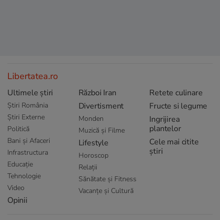
Libertatea.ro
Ultimele știri
Război Iran
Retete culinare
Știri România
Divertisment
Fructe si legume
Știri Externe
Monden
Ingrijirea
plantelor
Politică
Muzică și Filme
Bani și Afaceri
Cele mai citite
Lifestyle
știri
Infrastructura
Horoscop
Educație
Relații
Tehnologie
Sănătate și Fitness
Video
Vacanțe și Cultură
Opinii