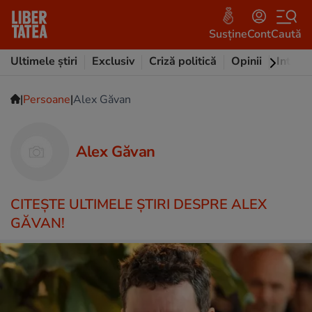
Susține
Cont
Caută
Ultimele știri
Exclusiv
Criză politică
Opinii
Intervi
|
|
Persoane
Alex Găvan
Alex Găvan
CITEŞTE ULTIMELE ŞTIRI DESPRE ALEX
GĂVAN!