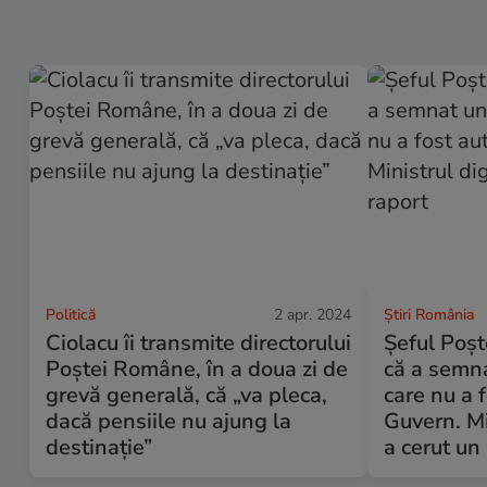
Politică
2 apr. 2024
Știri România
Ciolacu îi transmite directorului
Șeful Poș
Poștei Române, în a doua zi de
că a semna
grevă generală, că „va pleca,
care nu a 
dacă pensiile nu ajung la
Guvern. Min
destinație”
a cerut un