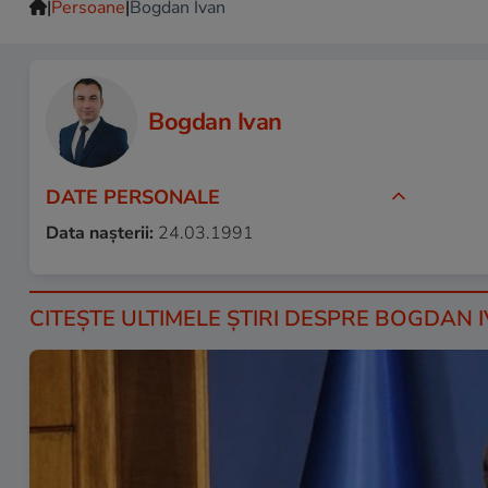
|
|
Persoane
Bogdan Ivan
Bogdan Ivan
DATE PERSONALE
Data nașterii:
24.03.1991
CITEŞTE ULTIMELE ŞTIRI DESPRE BOGDAN I