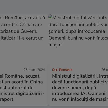
26 mart. 2024
Știri România
26 f
tei Române, acuzat
Ministrul digitalizării, înt
t un acord în China
dacă funcţionarii publici v
fost autorizat de
deveni șomeri, după
istrul digitalizării i-
introducerea IA: Oamenii
 raport
nu vor fi înlocuiţi de mași