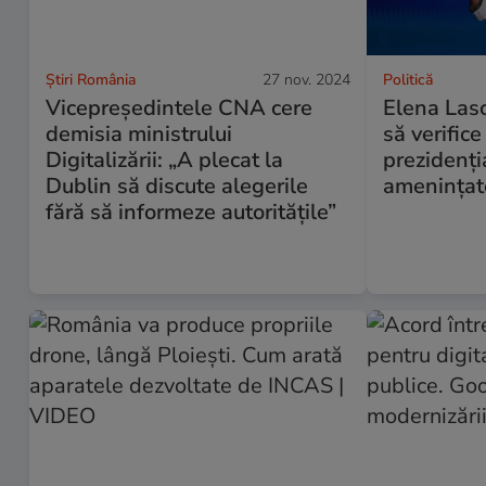
Știri România
27 nov. 2024
Politică
Vicepreședintele CNA cere
Elena Lasc
demisia ministrului
să verifice
Digitalizării: „A plecat la
prezidenți
Dublin să discute alegerile
amenințat
fără să informeze autoritățile”