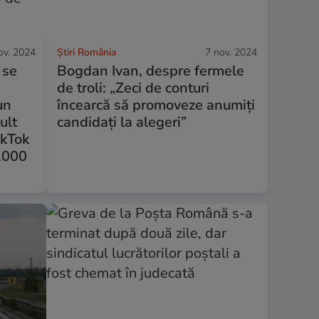
ov. 2024
Știri România
7 nov. 2024
 se
Bogdan Ivan, despre fermele
de troli: „Zeci de conturi
un
încearcă să promoveze anumiți
ult
candidați la alegeri”
ikTok
0.000