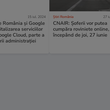
15 iul. 2024
Știri România
27 i
re România și Google
CNAIR: Șoferii vor putea
talizarea serviciilor
cumpăra roviniete online,
oogle Cloud, parte a
începând de joi, 27 iunie
ii administrației