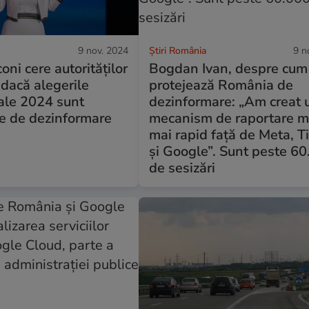
9 nov. 2024
Știri România
9 n
oni cere autorităților
Bogdan Ivan, despre cum
 dacă alegerile
protejează România de
ale 2024 sunt
dezinformare: „Am creat 
e de dezinformare
mecanism de raportare m
mai rapid față de Meta, T
și Google”. Sunt peste 6
de sesizări