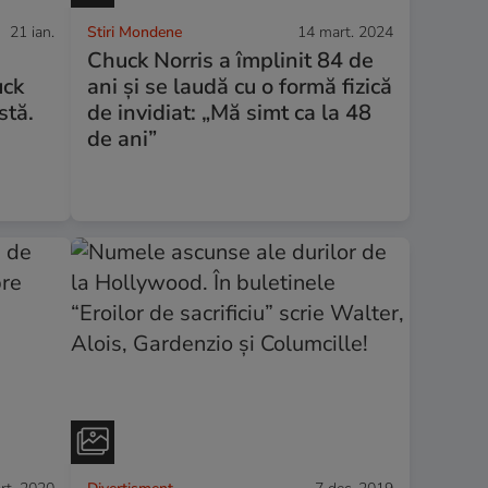
21 ian.
Stiri Mondene
14 mart. 2024
Chuck Norris a împlinit 84 de
uck
ani și se laudă cu o formă fizică
stă.
de invidiat: „Mă simt ca la 48
de ani”