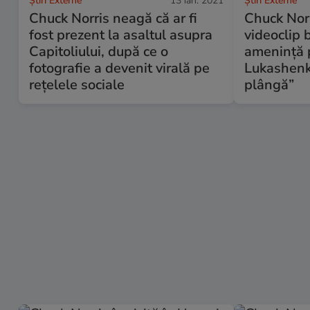
Știri Externe
13 ian. 2021
Știri Externe
Chuck Norris neagă că ar fi
Chuck Norr
fost prezent la asaltul asupra
videoclip b
Capitoliului, după ce o
amenință 
fotografie a devenit virală pe
Lukashenko
rețelele sociale
plângă”