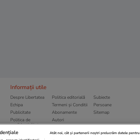
Informații utile
Despre Libertatea
Politica editorială
Subiecte
Echipa
Termeni și Conditii
Persoane
Publicitate
Abonamente
Sitemap
Politica de
Autori
confidențialitate
dențiale
Atât noi, cât și partenerii noștri prelucrăm datele pentru 