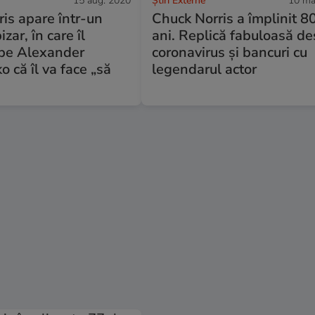
15 aug. 2020
Știri Externe
10 ma
is apare într-un
Chuck Norris a împlinit 8
izar, în care îl
ani. Replică fabuloasă d
pe Alexander
coronavirus și bancuri cu
 că îl va face „să
legendarul actor