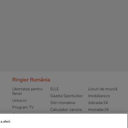
Ringier România
Libertatea pentru
ELLE
Locuri de muncă
femei
Gazeta Sporturilor
Imobiliare.ro
Unica.ro
Stiri mondene
Jobradar24
Program TV
Calculator sarcina
Imoradar24
Avantaje
Ajută Copiii
Colecții Libertatea
a oferi: