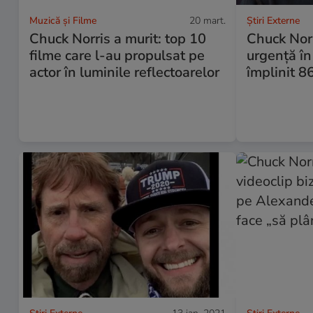
Muzică și Filme
20 mart.
Știri Externe
Chuck Norris a murit: top 10
Chuck Norr
filme care l-au propulsat pe
urgență în 
actor în luminile reflectoarelor
împlinit 8