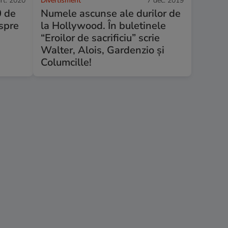
rt. 2020
Divertisment
7 dec. 2019
0 de
Numele ascunse ale durilor de
espre
la Hollywood. În buletinele
“Eroilor de sacrificiu” scrie
Walter, Alois, Gardenzio și
Columcille!