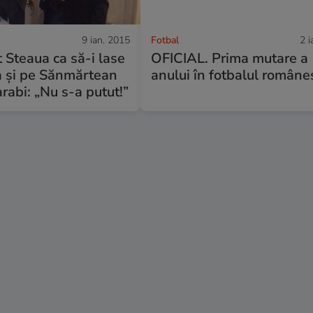
9 ian. 2015
Fotbal
2 i
t Steaua ca să-i lase
OFICIAL. Prima mutare a
a şi pe Sănmărtean
anului în fotbalul române
abi: „Nu s-a putut!”