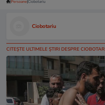
|
|
Persoane
Ciobotariu
Ciobotariu
CITEŞTE ULTIMELE ŞTIRI DESPRE CIOBOTAR