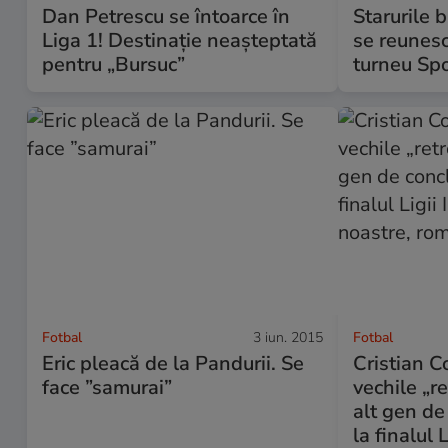
Dan Petrescu se întoarce în
Starurile 
Liga 1! Destinaţie neaşteptată
se reunesc
pentru „Bursuc”
turneu Spo
Fotbal
3 iun. 2015
Fotbal
Eric pleacă de la Pandurii. Se
Cristian C
face ”samurai”
vechile „r
alt gen de 
la finalul 