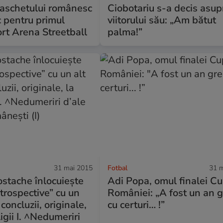
baschetului românesc
Ciobotariu s-a decis asup
 pentru primul
viitorului său: „Am bătut
rt Arena Streetball
palma!”
31 mai 2015
Fotbal
31 m
ostache înlocuiește
Adi Popa, omul finalei Cu
etrospective” cu un
României: „A fost un an g
concluzii, originale,
cu certuri… !”
Ligii I. ^Nedumeriri