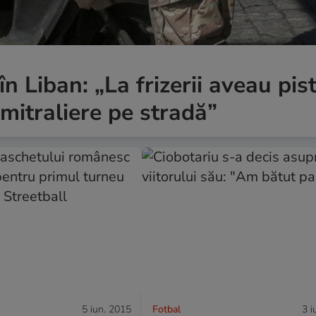
n Liban: „La frizerii aveau pis
 mitraliere pe stradă”
5 iun. 2015
Fotbal
3 i