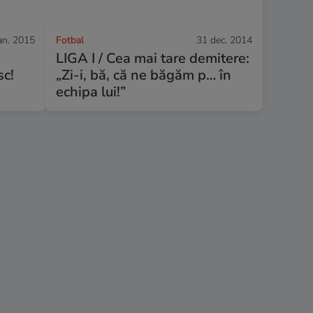
an. 2015
Fotbal
31 dec. 2014
LIGA I / Cea mai tare demitere:
sc!
„Zi-i, bă, că ne băgăm p… în
echipa lui!”