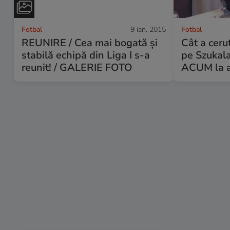
Fotbal
9 ian. 2015
Fotbal
REUNIRE / Cea mai bogată şi
Cât a ceru
stabilă echipă din Liga I s-a
pe Szukal
reunit! / GALERIE FOTO
ACUM la ar