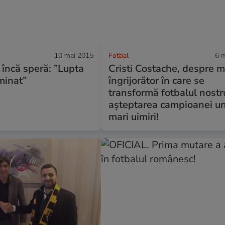
10 mai 2015
Fotbal
6 
 încă speră: ”Lupta
Cristi Costache, despre 
minat”
îngrijorător în care se
transformă fotbalul nostru
așteptarea campioanei u
mari uimiri!