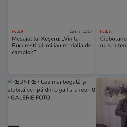
Fotbal
28 mai 2015
Fotbal
Mesajul lui Keşeru: „Vin la
Ciobotariu
Bucureşti să-mi iau medalia de
nu s-a ter
campion”