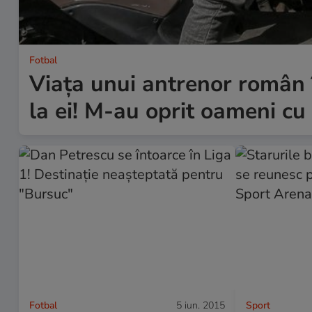
Fotbal
Viața unui antrenor român î
la ei! M-au oprit oameni cu
Fotbal
5 iun. 2015
Sport