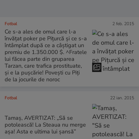
Fotbal
2 feb. 2015
Ce s-a ales de omul care l-a
învățat poker pe Pițurcă și ce s-a
întâmplat după ce a câștigat un
premiu de 1.350.000 $. ^Fratele
lui făcea parte din gruparea
Tarzan, care trafica prostituate,
și e la pușcărie! Povești cu Piți
de la jocurile de noroc
Fotbal
22 ian. 2015
Tamaş, AVERTIZAT: „Să se
potolească! La Steaua nu merge
aşa! Asta e ultima lui şansă”