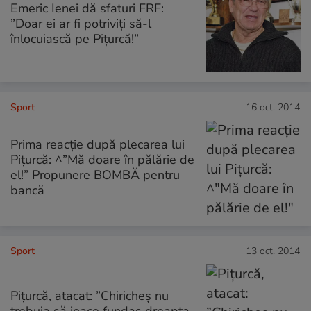
Emeric Ienei dă sfaturi FRF:
”Doar ei ar fi potriviţi să-l
înlocuiască pe Piţurcă!”
Sport
16 oct. 2014
Prima reacţie după plecarea lui
Piţurcă: ^”Mă doare în pălărie de
el!” Propunere BOMBĂ pentru
bancă
Sport
13 oct. 2014
Piţurcă, atacat: ”Chiricheş nu
trebuia să joace fundaş dreapta.