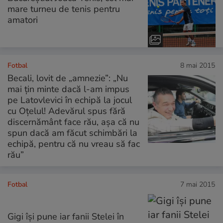
mare turneu de tenis pentru
amatori
Fotbal
8 mai 2015
Becali, lovit de „amnezie”: „Nu
mai ţin minte dacă l-am impus
pe Latovlevici în echipă la jocul
cu Oţelul! Adevărul spus fără
discernământ face rău, aşa că nu
spun dacă am făcut schimbări la
echipă, pentru că nu vreau să fac
rău”
Fotbal
7 mai 2015
Gigi îşi pune iar fanii Stelei în