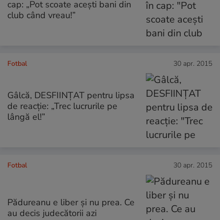
cap: „Pot scoate aceşti bani din
club când vreau!”
Fotbal
30 apr. 2015
Gâlcă, DESFIINŢAT pentru lipsa
de reacţie: „Trec lucrurile pe
lângă el!”
Fotbal
30 apr. 2015
Pădureanu e liber şi nu prea. Ce
au decis judecătorii azi