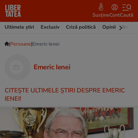
Susține
Cont
Caută
Ultimele știri
Exclusiv
Criză politică
Opinii
Intervi
|
|
Persoane
Emeric Ienei
Emeric Ienei
CITEŞTE ULTIMELE ŞTIRI DESPRE EMERIC
IENEI!