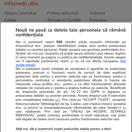
Informații utile
Despre Libertatea
Politica editorială
Subiecte
Echipa
Termeni și Conditii
Persoane
Publicitate
Abonamente
Sitemap
Nouă ne pasă ca datele tale personale să rămână
confidențiale
Politica de
Autori
confidențialitate
Noi și partenerii noștri
596
stocăm și/sau accesăm informații pe
dispozitivul dvs., precum identificatorii cookie unici pentru prelucrarea
datelor cu caracter personal. Puteți accepta sau gestiona preferințele dvs.
Ringier România
făcând clic mai jos, respectiv vă puteți opune utilizării unui interes legitim
în orice moment pe pagina cu politica de confidențialitate. Aceste alegeri
vor fi raportate partenerilor noștri și nu vă vor afecta navigarea.
Mai
Libertatea pentru
ELLE
Locuri de muncă
multe detalii
femei
Noi si partenerii nostri (retelele de socializare si agentiile de publicitate
Gazeta Sporturilor
Imobiliare.ro
partenere, precum si furnizorii nostri de servicii de date analitice)
Unica.ro
prelucram date pentru a permite website-ului sa functioneze, pentru a
Stiri mondene
Jobradar24
personaliza continutul si anunturile publicitare afisate in functie de
Program TV
Calculator sarcina
Imoradar24
interesele si/sau profilul dvs., pentru a va oferi functionalitati aferente
retelelor de socializare si pentru a analiza traficul pe website. Beneficiati
Avantaje
Ajută Copiii
Colecții Libertatea
de drepturile prevazute de art. 15-22 din GDPR in legatura cu
prelucrarea datelor cu caracter personal. Aceste drepturi pot fi exercitate
prin modalitatea indicata
aici
. Prin click pe “ACCEPT TOATE”, acceptati
Pariază responsabil! Decizia ONJN nr. 821/25.09.2025.
folosirea tuturor Tehnologiilor de tip Cookie, care implica inclusiv acceptul
dvs. cu privire la stocarea/accesarea informatiilor de catre Vendor-ii cu
Jocurile de noroc sunt interzise minorilor.
care colaboram. Prin click pe “VREAU SA MODIFIC SETARILE
INDIVIDUAL” puteti schimba preferintele in mod individual, mai putin
cele legate de cookie strict necesare pentru functionarea website-ului.
© 2026 Ringier Romania. Toate drepturile rezervate
Atât noi, cât și partenerii noștri prelucrăm datele pentru a oferi: