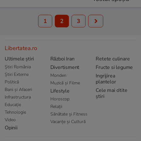
1
2
3
Libertatea.ro
Ultimele știri
Război Iran
Retete culinare
Știri România
Divertisment
Fructe si legume
Știri Externe
Monden
Ingrijirea
plantelor
Politică
Muzică și Filme
Bani și Afaceri
Cele mai citite
Lifestyle
știri
Infrastructura
Horoscop
Educație
Relații
Tehnologie
Sănătate și Fitness
Video
Vacanțe și Cultură
Opinii