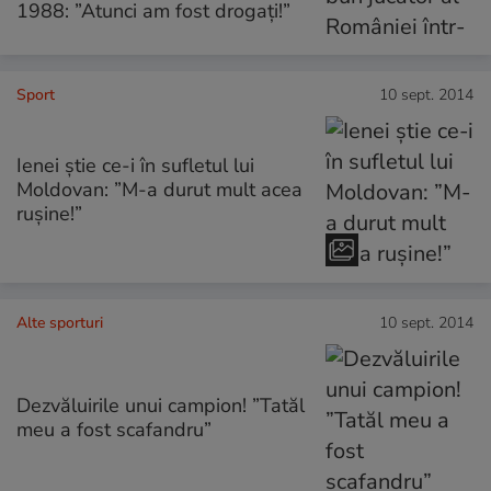
1988: ”Atunci am fost drogați!”
Sport
10 sept. 2014
Ienei ştie ce-i în sufletul lui
Moldovan: ”M-a durut mult acea
ruşine!”
Alte sporturi
10 sept. 2014
Dezvăluirile unui campion! ”Tatăl
meu a fost scafandru”