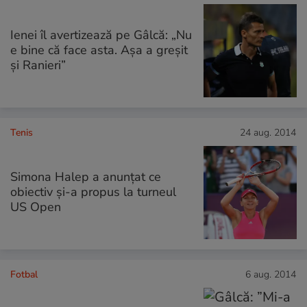
Ienei îl avertizează pe Gâlcă: „Nu
e bine că face asta. Aşa a greşit
şi Ranieri”
Tenis
24 aug. 2014
Simona Halep a anunţat ce
obiectiv şi-a propus la turneul
US Open
Fotbal
6 aug. 2014