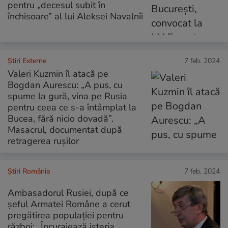
pentru „decesul subit în
închisoare” al lui Aleksei Navalnîi
Știri Externe
7 feb. 2024
Valeri Kuzmin îl atacă pe
Bogdan Aurescu: „A pus, cu
spume la gură, vina pe Rusia
pentru ceea ce s-a întâmplat la
Bucea, fără nicio dovadă”.
Masacrul, documentat după
retragerea rușilor
Știri România
7 feb. 2024
Ambasadorul Rusiei, după ce
șeful Armatei Române a cerut
pregătirea populației pentru
război: „Încurajează isteria