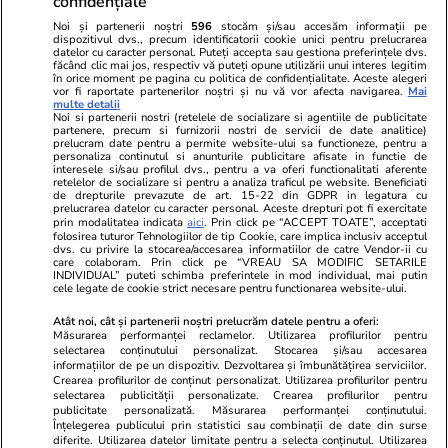
confidențiale
Politica de
Autori
confidențialitate
Noi și partenerii noștri
596
stocăm și/sau accesăm informații pe
dispozitivul dvs., precum identificatorii cookie unici pentru prelucrarea
datelor cu caracter personal. Puteți accepta sau gestiona preferințele dvs.
Ringier România
făcând clic mai jos, respectiv vă puteți opune utilizării unui interes legitim
în orice moment pe pagina cu politica de confidențialitate. Aceste alegeri
vor fi raportate partenerilor noștri și nu vă vor afecta navigarea.
Mai
Libertatea pentru
ELLE
Locuri de muncă
multe detalii
femei
Noi si partenerii nostri (retelele de socializare si agentiile de publicitate
Gazeta Sporturilor
Imobiliare.ro
partenere, precum si furnizorii nostri de servicii de date analitice)
Unica.ro
prelucram date pentru a permite website-ului sa functioneze, pentru a
Stiri mondene
Jobradar24
personaliza continutul si anunturile publicitare afisate in functie de
Program TV
Calculator sarcina
Imoradar24
interesele si/sau profilul dvs., pentru a va oferi functionalitati aferente
retelelor de socializare si pentru a analiza traficul pe website. Beneficiati
Avantaje
Ajută Copiii
Colecții Libertatea
de drepturile prevazute de art. 15-22 din GDPR in legatura cu
prelucrarea datelor cu caracter personal. Aceste drepturi pot fi exercitate
prin modalitatea indicata
aici
. Prin click pe “ACCEPT TOATE”, acceptati
Pariază responsabil! Decizia ONJN nr. 821/25.09.2025.
folosirea tuturor Tehnologiilor de tip Cookie, care implica inclusiv acceptul
dvs. cu privire la stocarea/accesarea informatiilor de catre Vendor-ii cu
Jocurile de noroc sunt interzise minorilor.
care colaboram. Prin click pe “VREAU SA MODIFIC SETARILE
INDIVIDUAL” puteti schimba preferintele in mod individual, mai putin
cele legate de cookie strict necesare pentru functionarea website-ului.
© 2026 Ringier Romania. Toate drepturile rezervate
Atât noi, cât și partenerii noștri prelucrăm datele pentru a oferi:
Măsurarea performanței reclamelor. Utilizarea profilurilor pentru
selectarea conținutului personalizat. Stocarea și/sau accesarea
informațiilor de pe un dispozitiv. Dezvoltarea și îmbunătățirea serviciilor.
Crearea profilurilor de conținut personalizat. Utilizarea profilurilor pentru
Actualizare preferințe cookies
selectarea publicității personalizate. Crearea profilurilor pentru
publicitate personalizată. Măsurarea performanței conținutului.
Înțelegerea publicului prin statistici sau combinații de date din surse
diferite. Utilizarea datelor limitate pentru a selecta conținutul. Utilizarea