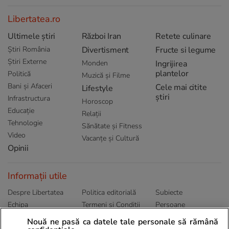
Libertatea.ro
Ultimele știri
Război Iran
Retete culinare
Știri România
Divertisment
Fructe si legume
Știri Externe
Monden
Ingrijirea
plantelor
Politică
Muzică și Filme
Bani și Afaceri
Cele mai citite
Lifestyle
știri
Infrastructura
Horoscop
Educație
Relații
Tehnologie
Sănătate și Fitness
Video
Vacanțe și Cultură
Opinii
Informații utile
Despre Libertatea
Politica editorială
Subiecte
Echipa
Termeni și Conditii
Persoane
Publicitate
Abonamente
Sitemap
Nouă ne pasă ca datele tale personale să rămână