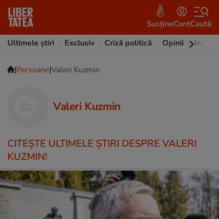
Susține
Cont
Caută
Ultimele știri
Exclusiv
Criză politică
Opinii
Intervi
|
|
Persoane
Valeri Kuzmin
Valeri Kuzmin
CITEŞTE ULTIMELE ŞTIRI DESPRE VALERI
KUZMIN!