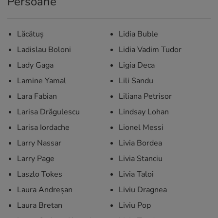
Persoane
Lăcătuş
Lidia Buble
Ladislau Boloni
Lidia Vadim Tudor
Lady Gaga
Ligia Deca
Lamine Yamal
Lili Sandu
Lara Fabian
Liliana Petrisor
Larisa Drăgulescu
Lindsay Lohan
Larisa Iordache
Lionel Messi
Larry Nassar
Livia Bordea
Larry Page
Livia Stanciu
Laszlo Tokes
Livia Taloi
Laura Andreşan
Liviu Dragnea
Laura Bretan
Liviu Pop