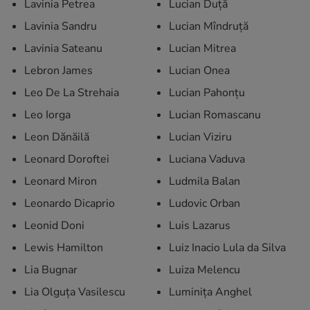
Lavinia Petrea
Lucian Duță
Lavinia Sandru
Lucian Mîndruță
Lavinia Sateanu
Lucian Mitrea
Lebron James
Lucian Onea
Leo De La Strehaia
Lucian Pahonțu
Leo Iorga
Lucian Romascanu
Leon Dănăilă
Lucian Viziru
Leonard Doroftei
Luciana Vaduva
Leonard Miron
Ludmila Balan
Leonardo Dicaprio
Ludovic Orban
Leonid Doni
Luis Lazarus
Lewis Hamilton
Luiz Inacio Lula da Silva
Lia Bugnar
Luiza Melencu
Lia Olguța Vasilescu
Luminița Anghel