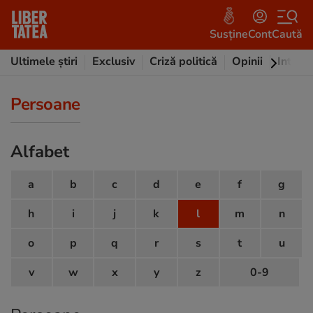
Susține
Cont
Caută
Ultimele știri
Exclusiv
Criză politică
Opinii
Intervi
Persoane
Alfabet
a
b
c
d
e
f
g
h
i
j
k
l
m
n
o
p
q
r
s
t
u
v
w
x
y
z
0-9