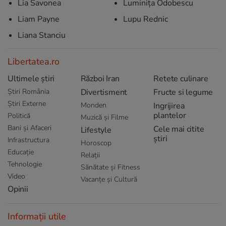
Lia Savonea
Luminiţa Odobescu
Liam Payne
Lupu Rednic
Liana Stanciu
Libertatea.ro
Ultimele știri
Război Iran
Retete culinare
Știri România
Divertisment
Fructe si legume
Știri Externe
Monden
Ingrijirea
plantelor
Politică
Muzică și Filme
Bani și Afaceri
Cele mai citite
Lifestyle
știri
Infrastructura
Horoscop
Educație
Relații
Tehnologie
Sănătate și Fitness
Video
Vacanțe și Cultură
Opinii
Informații utile