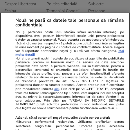
Despre Libertatea
Politica editorială
Subiecte
Echipa
Termeni și Conditii
Persoane
Publicitate
Abonamente
Sitemap
Nouă ne pasă ca datele tale personale să rămână
confidențiale
Politica de
Autori
confidențialitate
Noi și partenerii noștri
596
stocăm și/sau accesăm informații pe
dispozitivul dvs., precum identificatorii cookie unici pentru prelucrarea
datelor cu caracter personal. Puteți accepta sau gestiona preferințele dvs.
Ringier România
făcând clic mai jos, respectiv vă puteți opune utilizării unui interes legitim
în orice moment pe pagina cu politica de confidențialitate. Aceste alegeri
vor fi raportate partenerilor noștri și nu vă vor afecta navigarea.
Mai
Libertatea pentru
ELLE
Locuri de muncă
multe detalii
femei
Noi si partenerii nostri (retelele de socializare si agentiile de publicitate
Gazeta Sporturilor
Imobiliare.ro
partenere, precum si furnizorii nostri de servicii de date analitice)
Unica.ro
prelucram date pentru a permite website-ului sa functioneze, pentru a
Stiri mondene
Jobradar24
personaliza continutul si anunturile publicitare afisate in functie de
Program TV
interesele si/sau profilul dvs., pentru a va oferi functionalitati aferente
Calculator sarcina
Imoradar24
retelelor de socializare si pentru a analiza traficul pe website. Beneficiati
Avantaje
Ajută Copiii
Colecții Libertatea
de drepturile prevazute de art. 15-22 din GDPR in legatura cu
prelucrarea datelor cu caracter personal. Aceste drepturi pot fi exercitate
prin modalitatea indicata
aici
. Prin click pe “ACCEPT TOATE”, acceptati
Pariază responsabil! Decizia ONJN nr. 821/25.09.2025.
folosirea tuturor Tehnologiilor de tip Cookie, care implica inclusiv acceptul
dvs. cu privire la stocarea/accesarea informatiilor de catre Vendor-ii cu
Jocurile de noroc sunt interzise minorilor.
care colaboram. Prin click pe “VREAU SA MODIFIC SETARILE
INDIVIDUAL” puteti schimba preferintele in mod individual, mai putin
cele legate de cookie strict necesare pentru functionarea website-ului.
© 2026 Ringier Romania. Toate drepturile rezervate
Atât noi, cât și partenerii noștri prelucrăm datele pentru a oferi:
Măsurarea performanței reclamelor. Utilizarea profilurilor pentru
selectarea conținutului personalizat. Stocarea și/sau accesarea