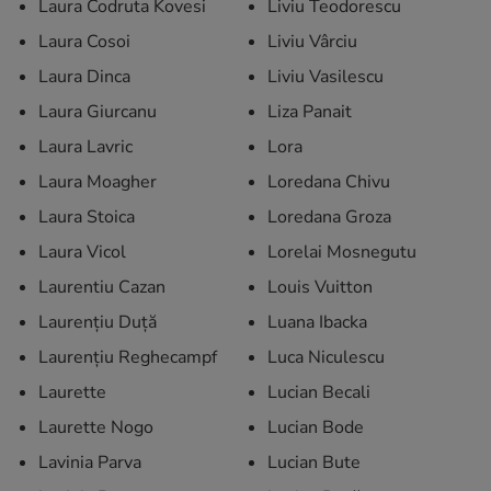
Laura Codruta Kovesi
Liviu Teodorescu
Laura Cosoi
Liviu Vârciu
Laura Dinca
Liviu Vasilescu
Laura Giurcanu
Liza Panait
Laura Lavric
Lora
Laura Moagher
Loredana Chivu
Laura Stoica
Loredana Groza
Laura Vicol
Lorelai Mosnegutu
Laurentiu Cazan
Louis Vuitton
Laurențiu Duță
Luana Ibacka
Laurențiu Reghecampf
Luca Niculescu
Laurette
Lucian Becali
Laurette Nogo
Lucian Bode
Lavinia Parva
Lucian Bute