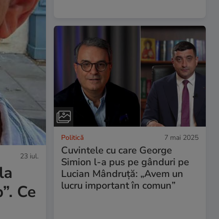
Politică
7 mai 2025
Cuvintele cu care George
23 iul.
Simion l-a pus pe gânduri pe
la
Lucian Mândruță: „Avem un
lucru important în comun”
”. Ce