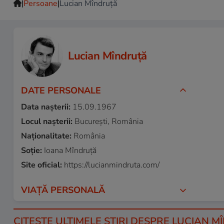
|
|
Persoane
Lucian Mîndruță
Lucian Mîndruță
DATE PERSONALE
Data nașterii:
15.09.1967
Locul nașterii:
București, România
Naționalitate:
România
Soție:
Ioana Mîndruță
Site oficial:
https://lucianmindruta.com/
VIAȚĂ PERSONALĂ
CITEŞTE ULTIMELE ŞTIRI DESPRE LUCIAN M