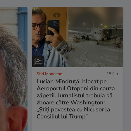
Stiri Mondene
18 feb.
Lucian Mîndruță, blocat pe
Aeroportul Otopeni din cauza
zăpezii. Jurnalistul trebuia să
zboare către Washington:
„Știți povestea cu Nicușor la
Consiliul lui Trump”