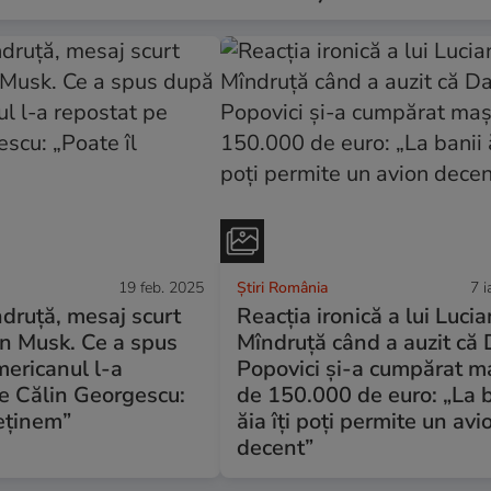
19 feb. 2025
Știri România
7 i
druță, mesaj scurt
Reacția ironică a lui Lucia
on Musk. Ce a spus
Mîndruță când a auzit că
ericanul l-a
Popovici și-a cumpărat m
e Călin Georgescu:
de 150.000 de euro: „La b
reținem”
ăia îți poți permite un avi
decent”