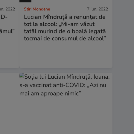
un. 2022
Stiri Mondene
7 iun. 2022
ID-
Lucian Mîndruță a renunțat de
tot la alcool: „Mi-am văzut
câmul”
tatăl murind de o boală legată
tocmai de consumul de alcool”