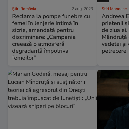
Știri România
2 aug. 2023
Stiri Mondene
Reclama la pompe funebre cu
Andreea E
femei în lenjerie intimă în
prietenii ș
sicrie, amendată pentru
de ziua ei
discriminare: „Campania
Mândruță 
creează o atmosferă
vedetei și
degradantă împotriva
petrecere
femeilor”