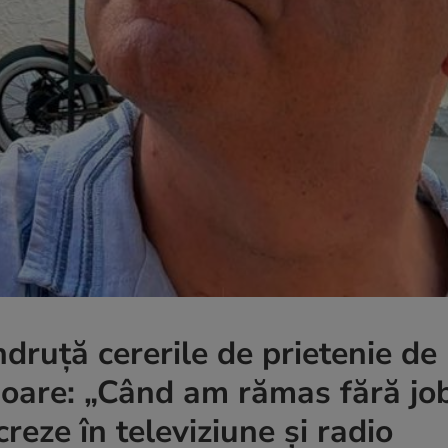
druță cererile de prietenie de 
oare: „Când am rămas fără job
creze în televiziune și radio