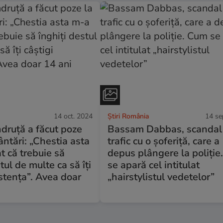
14 oct. 2024
Știri România
14 se
druță a făcut poze
Bassam Dabbas, scandal
ntări: „Chestia asta
trafic cu o șoferiță, care a
t că trebuie să
depus plângere la poliți
tul de multe ca să îți
se apară cel intitulat
istența”. Avea doar
„hairstylistul vedetelor”