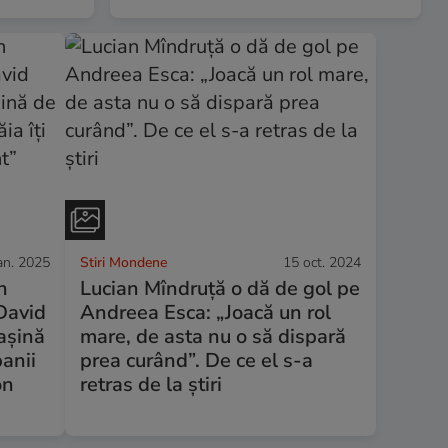
an. 2025
Stiri Mondene
15 oct. 2024
n
Lucian Mîndruță o dă de gol pe
 David
Andreea Esca: „Joacă un rol
așină
mare, de asta nu o să dispară
anii
prea curând”. De ce el s-a
on
retras de la știri