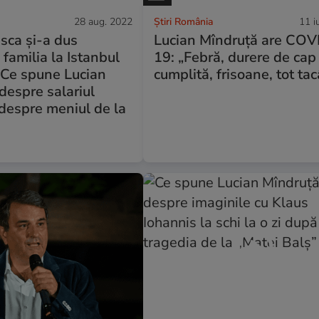
28 aug. 2022
Știri România
11 i
sca și-a dus
Lucian Mîndruță are COV
i familia la Istanbul
19: „Febră, durere de cap
. Ce spune Lucian
cumplită, frisoane, tot ta
despre salariul
 despre meniul de la