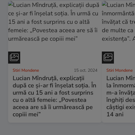
Stiri Mondene
15 oct. 2024
Stiri Mondene
Lucian Mîndruță, explicații
Lucian Mîn
după ce și-ar fi înșelat soția. În
la înmormâ
urmă cu 15 ani a fost surprins
m-a învăța
cu o altă femeie: „Povestea
înghiți des
aceea are să îi urmărească pe
câștigi ex
copiii mei”
14 ani