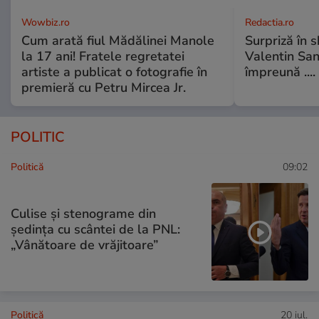
Wowbiz.ro
Redactia.ro
Cum arată fiul Mădălinei Manole
Surpriză în 
la 17 ani! Fratele regretatei
Valentin Sanf
artiste a publicat o fotografie în
împreună ....
premieră cu Petru Mircea Jr.
POLITIC
Politică
09:02
Culise și stenograme din
ședința cu scântei de la PNL:
„Vânătoare de vrăjitoare”
Politică
20 iul.