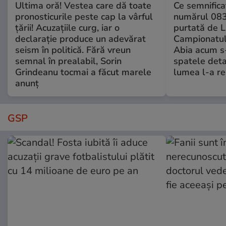
Ultima oră! Vestea care dă toate
Ce semnificaț
pronosticurile peste cap la vârful
numărul 083
țării! Acuzațiile curg, iar o
purtată de L
declarație produce un adevărat
Campionatul
seism în politică. Fără vreun
Abia acum s-
semnal în prealabil, Sorin
spatele deta
Grindeanu tocmai a făcut marele
lumea l-a r
anunț
GSP