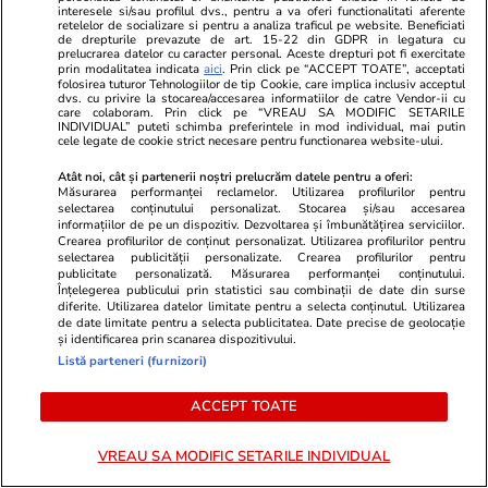
interesele si/sau profilul dvs., pentru a va oferi functionalitati aferente
retelelor de socializare si pentru a analiza traficul pe website. Beneficiati
ZiaruldeIasi.ro
Fanatik.ro
de drepturile prevazute de art. 15-22 din GDPR in legatura cu
Proiectul imobiliar pregătit lângă
Pierdere uri
prelucrarea datelor cu caracter personal. Aceste drepturi pot fi exercitate
prin modalitatea indicata
aici
. Prin click pe “ACCEPT TOATE”, acceptati
Lidl Moara de Foc este scos la
Universitate
folosirea tuturor Tehnologiilor de tip Cookie, care implica inclusiv acceptul
dvs. cu privire la stocarea/accesarea informatiilor de catre Vendor-ii cu
vânzare. Dezvoltatorul este
Levski! Golg
care colaboram. Prin click pe “VREAU SA MODIFIC SETARILE
asociat în piață cu un alt proiect
accidentat. 
INDIVIDUAL” puteti schimba preferintele in mod individual, mai putin
cele legate de cookie strict necesare pentru functionarea website-ului.
de anvergură
antrenament
Atât noi, cât și partenerii noștri prelucrăm datele pentru a oferi:
Măsurarea performanței reclamelor. Utilizarea profilurilor pentru
selectarea conținutului personalizat. Stocarea și/sau accesarea
informațiilor de pe un dispozitiv. Dezvoltarea și îmbunătățirea serviciilor.
ULTIMELE ȘTIRI
Crearea profilurilor de conținut personalizat. Utilizarea profilurilor pentru
selectarea publicității personalizate. Crearea profilurilor pentru
publicitate personalizată. Măsurarea performanței conținutului.
Înțelegerea publicului prin statistici sau combinații de date din surse
Stiri Mondene
13:29
diferite. Utilizarea datelor limitate pentru a selecta conținutul. Utilizarea
de date limitate pentru a selecta publicitatea. Date precise de geolocație
Ce a încercat fratele mai mic al lui Lamine
și identificarea prin scanarea dispozitivului.
Yamal să-i facă trofeului de la Campionatul
Listă parteneri (furnizori)
Mondial de fotbal din 2026
ACCEPT TOATE
VREAU SA MODIFIC SETARILE INDIVIDUAL
Vacanțe și Cultură
13:28