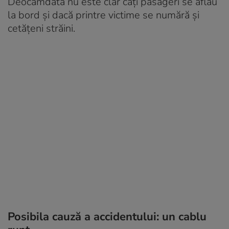
Deocamdată nu este clar câți pasageri se aflau
la bord și dacă printre victime se numără și
cetățeni străini.
Posibila cauză a accidentului: un cablu