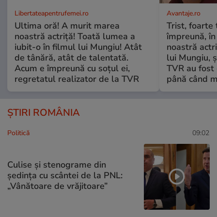
Libertateapentrufemei.ro
Avantaje.ro
Ultima oră! A murit marea
Trist, foarte
noastră actriță! Toată lumea a
împreună, în
iubit-o în filmul lui Mungiu! Atât
noastră actri
de tânără, atât de talentată.
lui Mungiu, ș
Acum e împreună cu soțul ei,
TVR au fost 
regretatul realizator de la TVR
până când mo
ȘTIRI ROMÂNIA
Politică
09:02
Culise și stenograme din
ședința cu scântei de la PNL:
„Vânătoare de vrăjitoare”