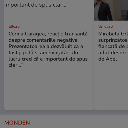
Elle.ro
Unica.ro
Corina Caragea, reacție tranșantă
Mirabela Gră
despre comentariile negative.
surprinzătoar
Prezentatoarea a dezvăluit că a
flancată de 
fost jignită și amenințată: „Un
aflat despre
lucru cred că e important de spus
de Apel
clar...”
MONDEN