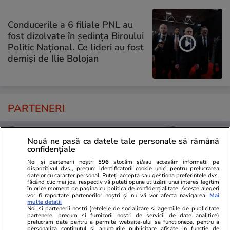
Conducerile a 6 filiale PNL au
fost dizolvate în ședința Biroului
Politic Național. Ce lideri au fost
demiși de Ilie Bolojan
PARTENERI
Nouă ne pasă ca datele tale personale să rămână
confidențiale
Noi și partenerii noștri
596
stocăm și/sau accesăm informații pe
dispozitivul dvs., precum identificatorii cookie unici pentru prelucrarea
datelor cu caracter personal. Puteți accepta sau gestiona preferințele dvs.
făcând clic mai jos, respectiv vă puteți opune utilizării unui interes legitim
în orice moment pe pagina cu politica de confidențialitate. Aceste alegeri
vor fi raportate partenerilor noștri și nu vă vor afecta navigarea.
Mai
multe detalii
Noi si partenerii nostri (retelele de socializare si agentiile de publicitate
partenere, precum si furnizorii nostri de servicii de date analitice)
prelucram date pentru a permite website-ului sa functioneze, pentru a
personaliza continutul si anunturile publicitare afisate in functie de