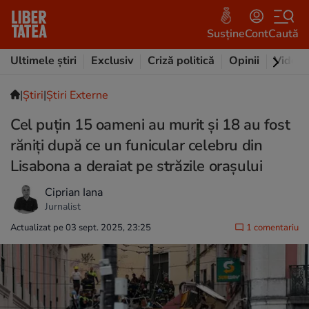
Susține
Cont
Caută
Ultimele știri
Exclusiv
Criză politică
Opinii
Video
|
Ştiri
|
Știri Externe
Cel puțin 15 oameni au murit și 18 au fost
răniți după ce un funicular celebru din
Lisabona a deraiat pe străzile orașului
Ciprian Iana
Jurnalist
Actualizat pe 03 sept. 2025, 23:25
1 comentariu