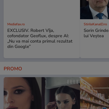
Mediafax.ro
StirileKanalD.ro
EXCLUSIV. Robert Vîja,
Sorin Grinde
cofondator Geoflux, despre AI:
lui Veștea
„Nu va mai conta primul rezultat
din Google”
PROMO