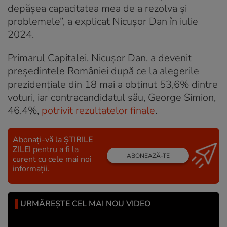
depăşea capacitatea mea de a rezolva şi
problemele”, a explicat Nicușor Dan în iulie
2024.
Primarul Capitalei, Nicușor Dan, a devenit
președintele României după ce la alegerile
prezidențiale din 18 mai a obţinut 53,6% dintre
voturi, iar contracandidatul său, George Simion,
46,4%,
potrivit rezultatelor finale
.
Abonați-vă la
ȘTIRILE
ZILEI
pentru a fi la
ABONEAZĂ-TE
curent cu cele mai noi
informații.
URMĂREȘTE CEL MAI NOU VIDEO