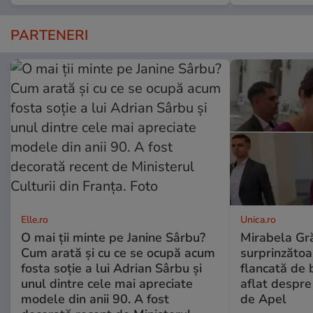
PARTENERI
Elle.ro
Unica.ro
O mai ții minte pe Janine Sârbu?
Mirabela Gră
Cum arată și cu ce se ocupă acum
surprinzătoar
fosta soție a lui Adrian Sârbu și
flancată de 
unul dintre cele mai apreciate
aflat despre
modele din anii 90. A fost
de Apel