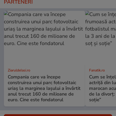
PARTENERI
ZiaruldeIasi.ro
Fanatik.ro
Compania care va începe
Cum se înțe
construirea unui parc fotovoltaic
actriță din l
uriaș la marginea Iașului a învârtit
marocan acuz
anul trecut 160 de milioane de
de la divorț:
euro. Cine este fondatorul
soție”