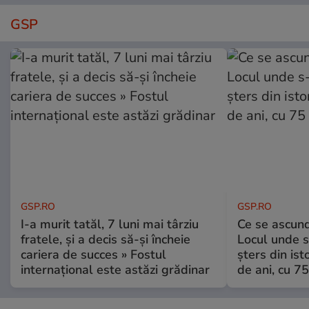
GSP
GSP.RO
GSP.RO
I-a murit tatăl, 7 luni mai târziu
Ce se ascund
fratele, și a decis să-și încheie
Locul unde s-
cariera de succes » Fostul
șters din ist
internațional este astăzi grădinar
de ani, cu 7