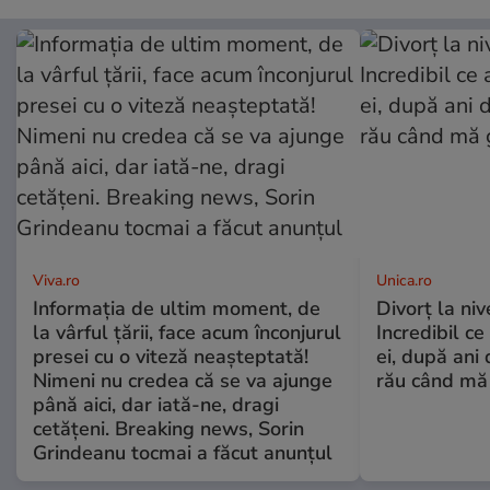
Viva.ro
Unica.ro
Informația de ultim moment, de
Divorț la nive
la vârful țării, face acum înconjurul
Incredibil ce
presei cu o viteză neașteptată!
ei, după ani 
Nimeni nu credea că se va ajunge
rău când mă
până aici, dar iată-ne, dragi
cetățeni. Breaking news, Sorin
Grindeanu tocmai a făcut anunțul