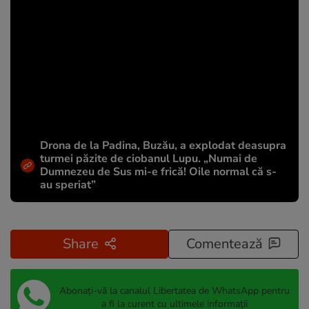
Drona de la Padina, Buzău, a explodat deasupra
turmei păzite de ciobanul Lupu. „Numai de
Dumnezeu de Sus mi-e frică! Oile normal că s-
au speriat”
Share
Comentează
Abonați-vă la canalul Libertatea de WhatsApp pentru
a fi la curent cu ultimele informații