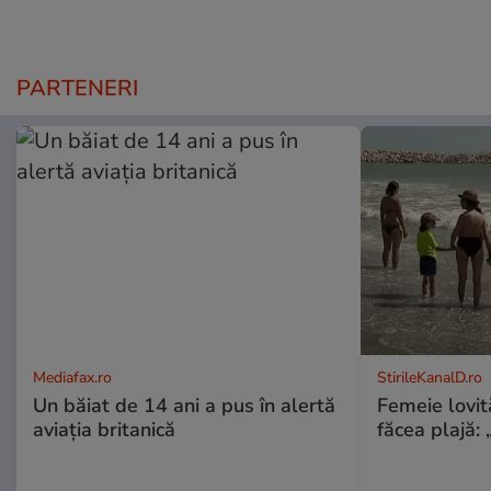
PARTENERI
Mediafax.ro
StirileKanalD.ro
Un băiat de 14 ani a pus în alertă
Femeie lovit
aviația britanică
făcea plajă: „