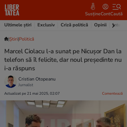
Susține
Cont
Caută
Ultimele știri
Exclusiv
Criză politică
Opinii
Intervi
|
Ştiri
|
Politică
Marcel Ciolacu l-a sunat pe Nicușor Dan la
telefon să îl felicite, dar noul președinte nu
i-a răspuns
Cristian Otopeanu
Jurnalist
Actualizat pe 21 mai 2025, 02:07
Comentează