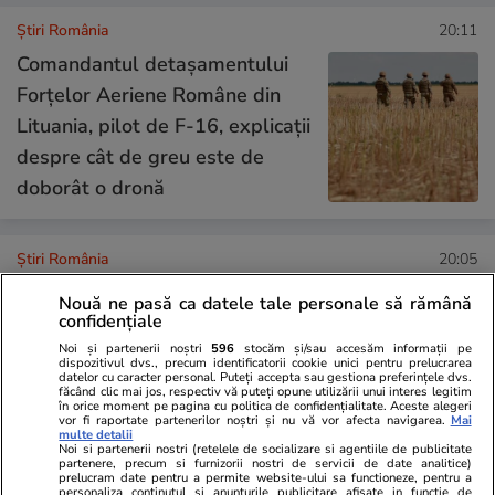
Știri România
20:11
Comandantul detașamentului
Forțelor Aeriene Române din
Lituania, pilot de F-16, explicații
despre cât de greu este de
doborât o dronă
Știri România
20:05
Nouă ne pasă ca datele tale personale să rămână
confidențiale
Resturile celei de-a doua drone,
Noi și partenerii noștri
596
stocăm și/sau accesăm informații pe
doborâtă în județul Tulcea, nu
dispozitivul dvs., precum identificatorii cookie unici pentru prelucrarea
datelor cu caracter personal. Puteți accepta sau gestiona preferințele dvs.
au fost găsite, anunță MApN
făcând clic mai jos, respectiv vă puteți opune utilizării unui interes legitim
în orice moment pe pagina cu politica de confidențialitate. Aceste alegeri
vor fi raportate partenerilor noștri și nu vă vor afecta navigarea.
Mai
multe detalii
Noi si partenerii nostri (retelele de socializare si agentiile de publicitate
partenere, precum si furnizorii nostri de servicii de date analitice)
prelucram date pentru a permite website-ului sa functioneze, pentru a
Știri România
19:00
personaliza continutul si anunturile publicitare afisate in functie de