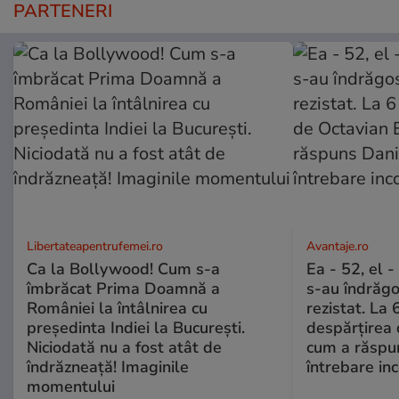
PARTENERI
Libertateapentrufemei.ro
Avantaje.ro
Ca la Bollywood! Cum s-a
Ea - 52, el 
îmbrăcat Prima Doamnă a
s-au îndrăgos
României la întâlnirea cu
rezistat. La 
președinta Indiei la București.
despărțirea 
Niciodată nu a fost atât de
cum a răspu
îndrăzneață! Imaginile
întrebare i
momentului