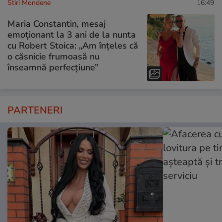
Stiri Mondene
16:49
Maria Constantin, mesaj
emoționant la 3 ani de la nunta
cu Robert Stoica: „Am înțeles că
o căsnicie frumoasă nu
înseamnă perfecțiune”
PARTENERI