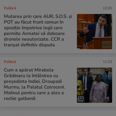
Politică
12:05
Mutarea prin care AUR, S.O.S. și
POT au făcut front comun în
opoziție împotriva legii care
permite Armatei să doboare
dronele neautorizate. CCR a
tranșat definitiv disputa
Politică
11:23
Cum a apărut Mirabela
Grădinaru la întâlnirea cu
președinta Indiei, Droupadi
Murmu, la Palatul Cotroceni.
Motivul pentru care a ales o
rochie galbenă