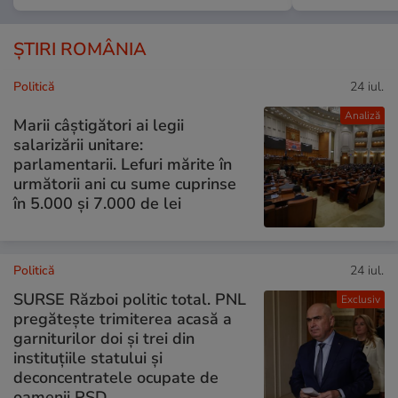
ȘTIRI ROMÂNIA
Politică
24 iul.
Analiză
Marii câștigători ai legii
salarizării unitare:
parlamentarii. Lefuri mărite în
următorii ani cu sume cuprinse
în 5.000 și 7.000 de lei
Politică
24 iul.
SURSE Război politic total. PNL
Exclusiv
pregătește trimiterea acasă a
garniturilor doi și trei din
instituțiile statului și
deconcentratele ocupate de
oamenii PSD