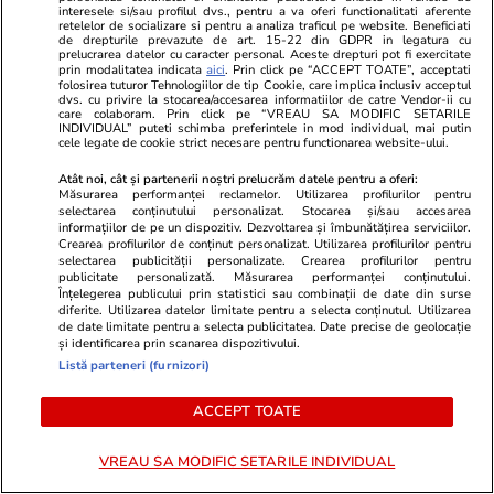
interesele si/sau profilul dvs., pentru a va oferi functionalitati aferente
Am intrat în Muzeul
Reportaj
retelelor de socializare si pentru a analiza traficul pe website. Beneficiati
de drepturile prevazute de art. 15-22 din GDPR in legatura cu
Recordurilor Românești. Locul
prelucrarea datelor cu caracter personal. Aceste drepturi pot fi exercitate
prin modalitatea indicata
aici
. Prin click pe “ACCEPT TOATE”, acceptati
din București unde se ascund un
folosirea tuturor Tehnologiilor de tip Cookie, care implica inclusiv acceptul
dvs. cu privire la stocarea/accesarea informatiilor de catre Vendor-ii cu
care colaboram. Prin click pe “VREAU SA MODIFIC SETARILE
milion de povești și cele mai
INDIVIDUAL” puteti schimba preferintele in mod individual, mai putin
cele legate de cookie strict necesare pentru functionarea website-ului.
spectaculoase colecții din lume
Atât noi, cât și partenerii noștri prelucrăm datele pentru a oferi:
Măsurarea performanței reclamelor. Utilizarea profilurilor pentru
selectarea conținutului personalizat. Stocarea și/sau accesarea
Știri România
16:00
informațiilor de pe un dispozitiv. Dezvoltarea și îmbunătățirea serviciilor.
Crearea profilurilor de conținut personalizat. Utilizarea profilurilor pentru
Greșelile care provoacă cel mai
selectarea publicității personalizate. Crearea profilurilor pentru
publicitate personalizată. Măsurarea performanței conținutului.
frecvent accidentări la sală. Ioan
Înțelegerea publicului prin statistici sau combinații de date din surse
diferite. Utilizarea datelor limitate pentru a selecta conținutul. Utilizarea
Stan, medic ortoped: „Nu știm
de date limitate pentru a selecta publicitatea. Date precise de geolocație
principiile biomecanice și cum să
și identificarea prin scanarea dispozitivului.
Listă parteneri (furnizori)
facem corect mișcarea”
ACCEPT TOATE
Opinii
24 iul.
VREAU SA MODIFIC SETARILE INDIVIDUAL