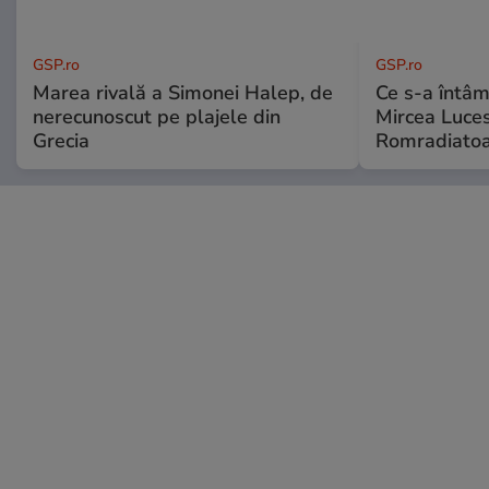
GSP.ro
GSP.ro
Marea rivală a Simonei Halep, de
Ce s-a întâmp
nerecunoscut pe plajele din
Mircea Luces
Grecia
Romradiatoa