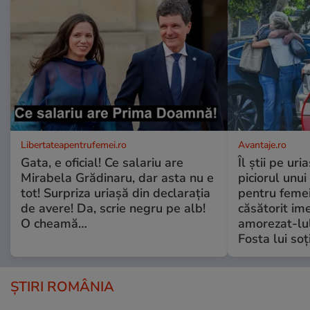
Libertateapentrufemei.ro
Avantaje.ro
Gata, e oficial! Ce salariu are
Îl știi pe ur
Mirabela Grădinaru, dar asta nu e
piciorul unui
tot! Surpriza uriașă din declarația
pentru femei
de avere! Da, scrie negru pe alb!
căsătorit ime
O cheamă…
amorezat-lul
Fosta lui soț
ȘTIRI ROMÂNIA