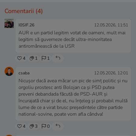
Comentarii
(4)
I0SIF.26
12.05.2026, 11:51
AUR e un partid legitim votat de oameni, mult mai
legitim să guverneze decât ultra-minoritatea
antiromânească de la USR
4
1
1
csaba
12.05.2026, 12:01
Nicușor dacă avea măcar un pic de simț politic și nu
orgoliu prostesc anti Bolojan ca și PSD putea
preveni debandada făcută de PSD-AUR și
încurajată chiar și de el, nu înțeleg și probabil multă
lume de ce a virat brusc președintele către partide
national-sovine, poate vom afla cândva!
4
3
0