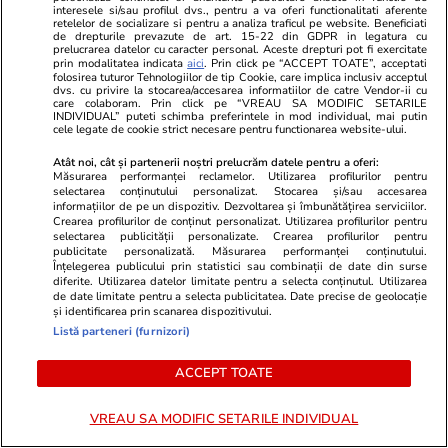
interesele si/sau profilul dvs., pentru a va oferi functionalitati aferente
retelelor de socializare si pentru a analiza traficul pe website. Beneficiati
de drepturile prevazute de art. 15-22 din GDPR in legatura cu
prelucrarea datelor cu caracter personal. Aceste drepturi pot fi exercitate
prin modalitatea indicata
aici
. Prin click pe “ACCEPT TOATE”, acceptati
folosirea tuturor Tehnologiilor de tip Cookie, care implica inclusiv acceptul
dvs. cu privire la stocarea/accesarea informatiilor de catre Vendor-ii cu
care colaboram. Prin click pe “VREAU SA MODIFIC SETARILE
INDIVIDUAL” puteti schimba preferintele in mod individual, mai putin
cele legate de cookie strict necesare pentru functionarea website-ului.
Mediafax.ro
StirileKanalD.ro
Atât noi, cât și partenerii noștri prelucrăm datele pentru a oferi:
Schema „văduvelor negre” din
Zi decisivă p
Măsurarea performanței reclamelor. Utilizarea profilurilor pentru
Rusia. Femei acuzate că profită de
Georgescu! F
selectarea conținutului personalizat. Stocarea și/sau accesarea
informațiilor de pe un dispozitiv. Dezvoltarea și îmbunătățirea serviciilor.
moartea soldaților
prezidențiale
Crearea profilurilor de conținut personalizat. Utilizarea profilurilor pentru
judecat pent
selectarea publicității personalizate. Crearea profilurilor pentru
publicitate personalizată. Măsurarea performanței conținutului.
lovitură de s
Înțelegerea publicului prin statistici sau combinații de date din surse
diferite. Utilizarea datelor limitate pentru a selecta conținutul. Utilizarea
de date limitate pentru a selecta publicitatea. Date precise de geolocație
și identificarea prin scanarea dispozitivului.
PROMO
Listă parteneri (furnizori)
ACCEPT TOATE
VREAU SA MODIFIC SETARILE INDIVIDUAL