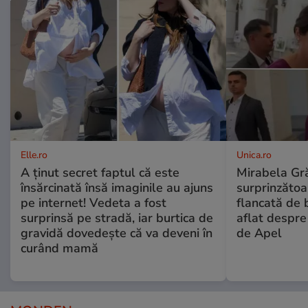
Elle.ro
Unica.ro
A ținut secret faptul că este
Mirabela Gră
însărcinată însă imaginile au ajuns
surprinzătoar
pe internet! Vedeta a fost
flancată de 
surprinsă pe stradă, iar burtica de
aflat despre
gravidă dovedește că va deveni în
de Apel
curând mamă