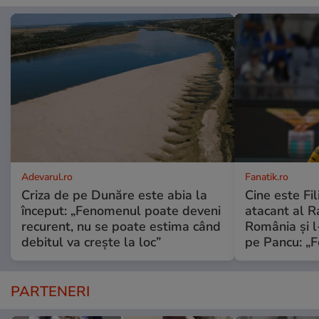
Adevarul.ro
Fanatik.ro
Criza de pe Dunăre este abia la
Cine este Fil
început: „Fenomenul poate deveni
atacant al Ra
recurent, nu se poate estima când
România și l
debitul va crește la loc”
pe Pancu: „F
PARTENERI