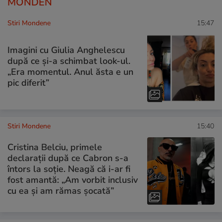
MONDEN
Stiri Mondene
15:47
Imagini cu Giulia Anghelescu
după ce și-a schimbat look-ul.
„Era momentul. Anul ăsta e un
pic diferit”
Stiri Mondene
15:40
Cristina Belciu, primele
declarații după ce Cabron s-a
întors la soție. Neagă că i-ar fi
fost amantă: „Am vorbit inclusiv
cu ea și am rămas șocată”