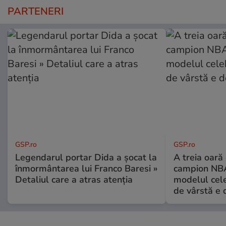
PARTENERI
GSP.ro
GSP.ro
Legendarul portar Dida a șocat la
A treia oară
înmormântarea lui Franco Baresi »
campion NBA
Detaliul care a atras atenția
modelul cele
de vârstă e 