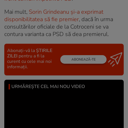
Mai mult,
Sorin Grindeanu și-a exprimat
disponibilitatea să fie premier
, dacă în urma
consultărilor oficiale de la Cotroceni se va
contura varianta ca PSD să dea premierul.
Abonați-vă la
ȘTIRILE
ZILEI
pentru a fi la
ABONEAZĂ-TE
curent cu cele mai noi
informații.
URMĂREȘTE CEL MAI NOU VIDEO