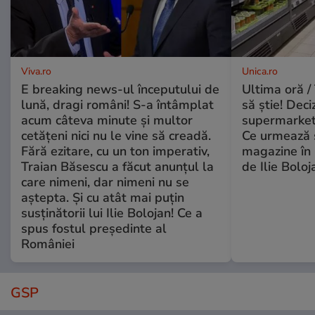
Viva.ro
Unica.ro
E breaking news-ul începutului de
Ultima oră / 
lună, dragi români! S-a întâmplat
să știe! Deci
acum câteva minute și multor
supermarketu
cetățeni nici nu le vine să creadă.
Ce urmează s
Fără ezitare, cu un ton imperativ,
magazine în 
Traian Băsescu a făcut anunțul la
de Ilie Boloj
care nimeni, dar nimeni nu se
aștepta. Și cu atât mai puțin
susținătorii lui Ilie Bolojan! Ce a
spus fostul președinte al
României
GSP