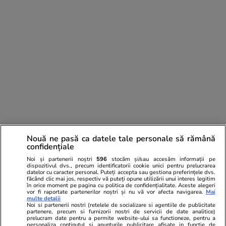
Nouă ne pasă ca datele tale personale să rămână
confidențiale
Noi și partenerii noștri
596
stocăm și/sau accesăm informații pe
PARTENERI
dispozitivul dvs., precum identificatorii cookie unici pentru prelucrarea
datelor cu caracter personal. Puteți accepta sau gestiona preferințele dvs.
făcând clic mai jos, respectiv vă puteți opune utilizării unui interes legitim
în orice moment pe pagina cu politica de confidențialitate. Aceste alegeri
vor fi raportate partenerilor noștri și nu vă vor afecta navigarea.
Mai
multe detalii
Noi si partenerii nostri (retelele de socializare si agentiile de publicitate
partenere, precum si furnizorii nostri de servicii de date analitice)
prelucram date pentru a permite website-ului sa functioneze, pentru a
personaliza continutul si anunturile publicitare afisate in functie de