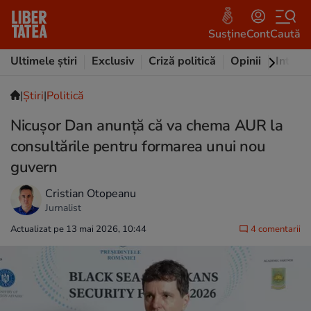
Susține
Cont
Caută
Ultimele știri
Exclusiv
Criză politică
Opinii
Intervi
|
Ştiri
|
Politică
Nicușor Dan anunță că va chema AUR la
consultările pentru formarea unui nou
guvern
Cristian Otopeanu
Jurnalist
Actualizat pe 13 mai 2026, 10:44
4 comentarii