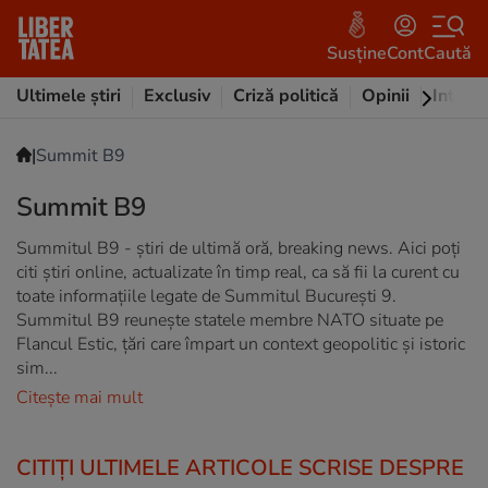
Susține
Cont
Caută
Ultimele știri
Exclusiv
Criză politică
Opinii
Intervi
|
Summit B9
Summit B9
Summitul B9 - știri de ultimă oră, breaking news. Aici poți
citi știri online, actualizate în timp real, ca să fii la curent cu
toate informațiile legate de Summitul București 9.
Summitul B9 reunește statele membre NATO situate pe
Flancul Estic, țări care împart un context geopolitic și istoric
sim...
Citește mai mult
CITIȚI ULTIMELE ARTICOLE SCRISE DESPRE