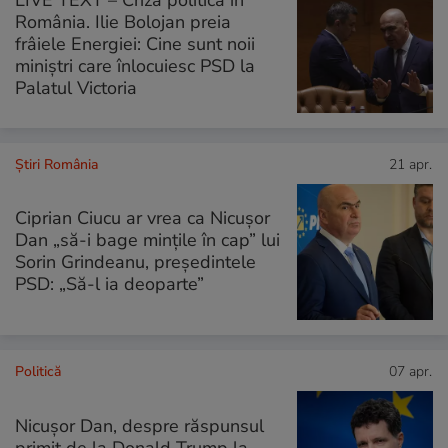
LIVE TEXT – Criză politică în
România. Ilie Bolojan preia
frâiele Energiei: Cine sunt noii
miniștri care înlocuiesc PSD la
Palatul Victoria
Știri România
21 apr.
Ciprian Ciucu ar vrea ca Nicuşor
Dan „să-i bage minţile în cap” lui
Sorin Grindeanu, președintele
PSD: „Să-l ia deoparte”
Politică
07 apr.
Nicușor Dan, despre răspunsul
primit de la Donald Trump la