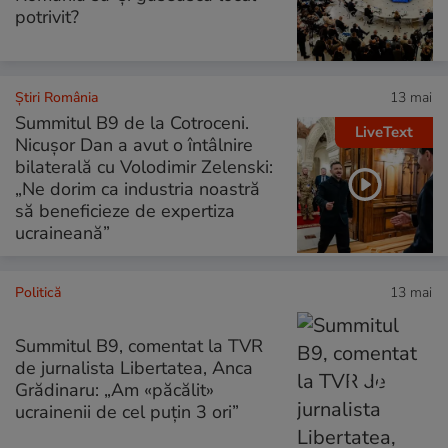
potrivit?
Știri România
13 mai
Summitul B9 de la Cotroceni.
LiveText
Nicușor Dan a avut o întâlnire
bilaterală cu Volodimir Zelenski:
„Ne dorim ca industria noastră
să beneficieze de expertiza
ucraineană”
Politică
13 mai
Summitul B9, comentat la TVR
de jurnalista Libertatea, Anca
Grădinaru: „Am «păcălit»
ucrainenii de cel puțin 3 ori”