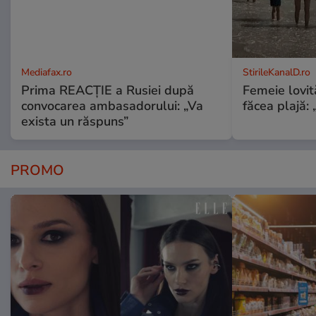
Mediafax.ro
StirileKanalD.ro
Prima REACȚIE a Rusiei după
Femeie lovit
convocarea ambasadorului: „Va
făcea plajă: „
exista un răspuns”
PROMO