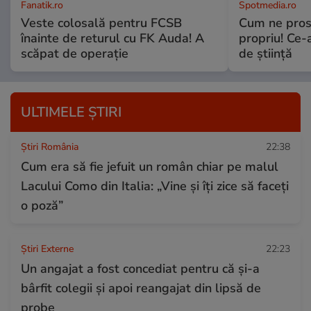
Fanatik.ro
Spotmedia.ro
Veste colosală pentru FCSB
Cum ne prost
înainte de returul cu FK Auda! A
propriu! Ce-
scăpat de operație
de știință
ULTIMELE ȘTIRI
Știri România
22:38
Cum era să fie jefuit un român chiar pe malul
Lacului Como din Italia: „Vine și îți zice să faceți
o poză”
Știri Externe
22:23
Un angajat a fost concediat pentru că și-a
bârfit colegii și apoi reangajat din lipsă de
probe