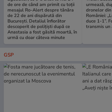
de ore de când am primit cu toții
urmează, du
mesajul Ro-Alert despre tânăra
dronelor din 
de 22 de ani dispărută din
României: „L
București. Detaliul înfiorător
duce 1-1”. F
descoperit de polițiști după ce
transmis un 
Anastasia a fost găsită moartă, în
urmă cu doar câteva minute
GSP