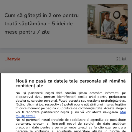
Cum să gătești în 2 ore pentru
toată săptămâna – 5 idei de
mese pentru 7 zile
Lifestyle
21 iul.
Ghidul udării corecte pe timp de
Nouă ne pasă ca datele tale personale să rămână
caniculă: când, cât şi cum udăm
confidențiale
plantele
Noi și partenerii noștri
596
stocăm și/sau accesăm informații pe
dispozitivul dvs., precum identificatorii cookie unici pentru prelucrarea
datelor cu caracter personal. Puteți accepta sau gestiona preferințele dvs.
făcând clic mai jos, respectiv vă puteți opune utilizării unui interes legitim
în orice moment pe pagina cu politica de confidențialitate. Aceste alegeri
vor fi raportate partenerilor noștri și nu vă vor afecta navigarea.
Mai
multe detalii
Lifestyle
15 iul.
Noi si partenerii nostri (retelele de socializare si agentiile de publicitate
partenere, precum si furnizorii nostri de servicii de date analitice)
prelucram date pentru a permite website-ului sa functioneze, pentru a
personaliza continutul si anunturile publicitare afisate in functie de