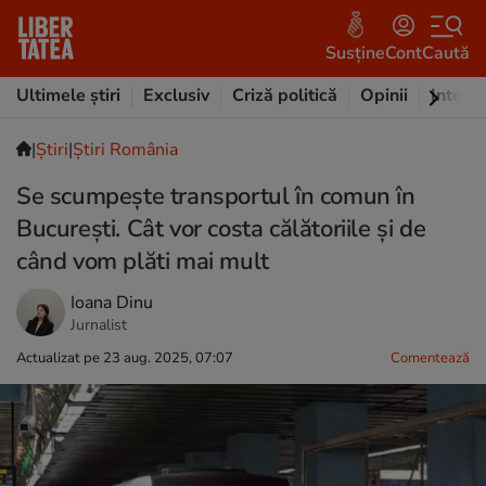
Susține
Cont
Caută
Ultimele știri
Exclusiv
Criză politică
Opinii
Intervi
|
Ştiri
|
Știri România
Se scumpește transportul în comun în
București. Cât vor costa călătoriile și de
când vom plăti mai mult
Ioana Dinu
Jurnalist
Actualizat pe 23 aug. 2025, 07:07
Comentează