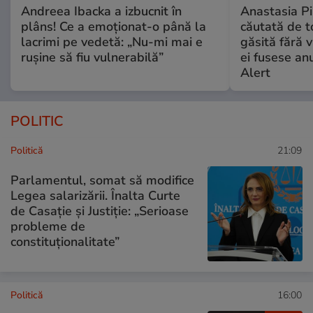
Andreea Ibacka a izbucnit în
Anastasia Pi
plâns! Ce a emoționat-o până la
căutată de t
lacrimi pe vedetă: „Nu-mi mai e
găsită fără v
rușine să fiu vulnerabilă”
ei fusese anu
Alert
POLITIC
Politică
21:09
Parlamentul, somat să modifice
Legea salarizării. Înalta Curte
de Casație și Justiție: „Serioase
probleme de
constituționalitate”
Politică
16:00