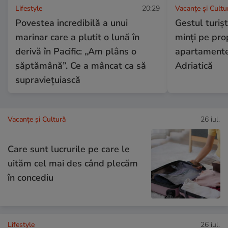
Lifestyle
20:29
Vacanțe și Cultu
Povestea incredibilă a unui
Gestul turișt
marinar care a plutit o lună în
minți pe prop
derivă în Pacific: „Am plâns o
apartamente
săptămână”. Ce a mâncat ca să
Adriatică
supraviețuiască
Vacanțe și Cultură
26 iul.
Care sunt lucrurile pe care le
uităm cel mai des când plecăm
în concediu
Lifestyle
26 iul.