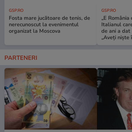
GSP.RO
GSP.RO
Fosta mare jucătoare de tenis, de
„E România o
nerecunoscut la evenimentul
Italianul car
organizat la Moscova
de ani a dat 
„Aveți niște î
PARTENERI