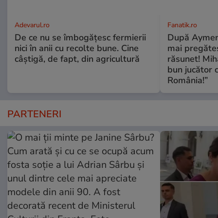
Adevarul.ro
Fanatik.ro
De ce nu se îmbogățesc fermierii
După Aymen
nici în anii cu recolte bune. Cine
mai pregăteș
câștigă, de fapt, din agricultură
răsunet! Miha
bun jucător c
România!”
PARTENERI