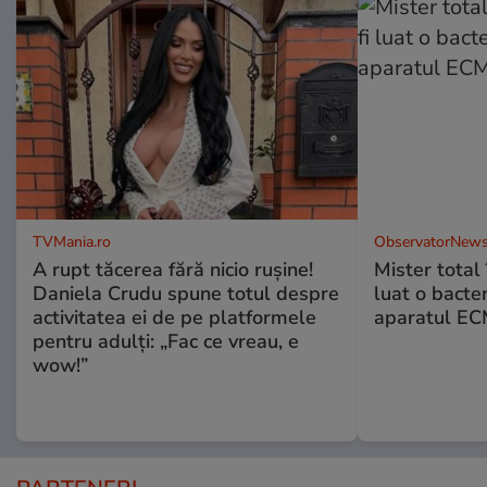
TVMania.ro
ObservatorNews
A rupt tăcerea fără nicio rușine!
Mister total î
Daniela Crudu spune totul despre
luat o bacter
activitatea ei de pe platformele
aparatul ECM
pentru adulți: „Fac ce vreau, e
wow!”