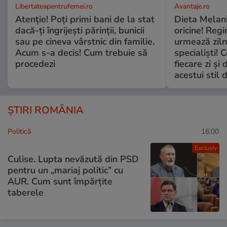
Libertateapentrufemei.ro
Avantaje.ro
Atenție! Poți primi bani de la stat
Dieta Melan
dacă-ți îngrijești părinții, bunicii
oricine! Regi
sau pe cineva vârstnic din familie.
urmează zilni
Acum s-a decis! Cum trebuie să
specialiști! 
procedezi
fiecare zi și 
acestui stil 
ȘTIRI ROMÂNIA
Politică
16:00
Exclusiv
Culise. Lupta nevăzută din PSD
pentru un „mariaj politic” cu
AUR. Cum sunt împărțite
taberele