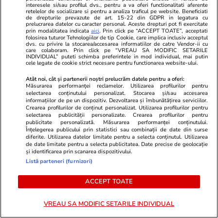
interesele si/sau profilul dvs., pentru a va oferi functionalitati aferente
Combinaţii răcoritoare de apă
retelelor de socializare si pentru a analiza traficul pe website. Beneficiati
de drepturile prevazute de art. 15-22 din GDPR in legatura cu
cu fructe şi plante aromatice
prelucrarea datelor cu caracter personal. Aceste drepturi pot fi exercitate
prin modalitatea indicata
aici
. Prin click pe “ACCEPT TOATE”, acceptati
pentru vară
folosirea tuturor Tehnologiilor de tip Cookie, care implica inclusiv acceptul
dvs. cu privire la stocarea/accesarea informatiilor de catre Vendor-ii cu
care colaboram. Prin click pe “VREAU SA MODIFIC SETARILE
INDIVIDUAL” puteti schimba preferintele in mod individual, mai putin
cele legate de cookie strict necesare pentru functionarea website-ului.
Atât noi, cât și partenerii noștri prelucrăm datele pentru a oferi:
Știri România
22:05
Măsurarea performanței reclamelor. Utilizarea profilurilor pentru
selectarea conținutului personalizat. Stocarea și/sau accesarea
informațiilor de pe un dispozitiv. Dezvoltarea și îmbunătățirea serviciilor.
Atenție la SMS-urile cu taxe de
Crearea profilurilor de conținut personalizat. Utilizarea profilurilor pentru
parcare false: noua fraudă
selectarea publicității personalizate. Crearea profilurilor pentru
publicitate personalizată. Măsurarea performanței conținutului.
folosește frica de penalități ca
Înțelegerea publicului prin statistici sau combinații de date din surse
diferite. Utilizarea datelor limitate pentru a selecta conținutul. Utilizarea
să-ți fure datele
de date limitate pentru a selecta publicitatea. Date precise de geolocație
și identificarea prin scanarea dispozitivului.
Listă parteneri (furnizori)
ACCEPT TOATE
Știri România
21:23
Reactorul nuclear 1 de la
VREAU SA MODIFIC SETARILE INDIVIDUAL
Cernavodă, oprit din lipsă de