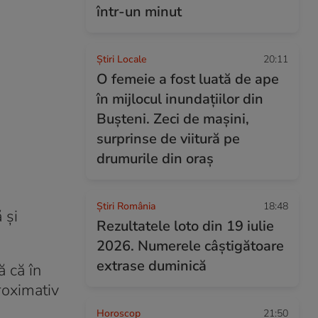
într-un minut
Știri Locale
20:11
O femeie a fost luată de ape
în mijlocul inundațiilor din
Bușteni. Zeci de mașini,
surprinse de viitură pe
drumurile din oraș
Știri România
18:48
 și
Rezultatele loto din 19 iulie
2026. Numerele câștigătoare
extrase duminică
 că în
roximativ
Horoscop
21:50