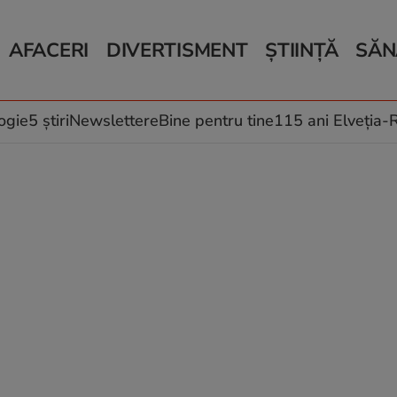
AFACERI
DIVERTISMENT
ȘTIINȚĂ
SĂN
Bani și Afaceri
Monden
Știri Știință
Știri 
Auto
Horoscop
Schimbări climati
Relații
Locuri de muncă
Muzică și Filme
Rețete
ogie
5 știri
Newslettere
Bine pentru tine
115 ani Elveția
Imobiliare.ro
Vacanțe și Cultură
Fructe
eJobs.ro
Îngriji