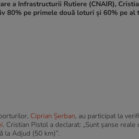
e a Infrastructurii Rutiere (CNAIR), Cristia
ativ 80% pe primele două loturi și 60% pe al t
porturilor,
Ciprian Șerban
, au participat la veri
i
. Cristian Pistol a declarat: „Sunt șanse reale 
ă la Adjud (50 km)”.