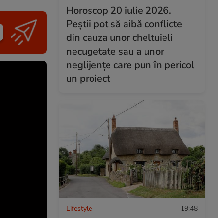
Horoscop 20 iulie 2026.
Peștii pot să aibă conflicte
din cauza unor cheltuieli
necugetate sau a unor
neglijențe care pun în pericol
un proiect
Lifestyle
19:48