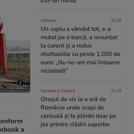
într-un minut
Lifestyle
22:26
Un cuplu a vândut tot, s-a
mutat pe o barcă, a renunțat
la curent și a redus
cheltuielile cu peste 1.000 de
euro: „Nu ne-am mai întoarce
niciodată”
Vacanțe și Cultură
21:16
Orașul de vis la o oră de
România unde scapi de
caniculă și te plimbi doar pe
 conform
jos printre clădiri superbe
acebook a