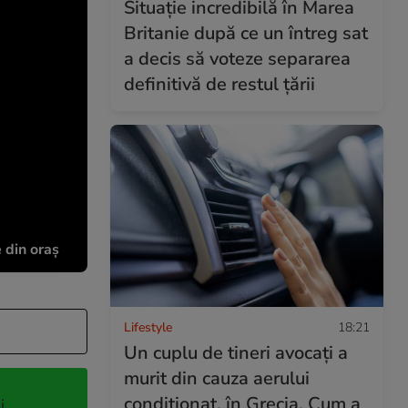
Situație incredibilă în Marea
Britanie după ce un întreg sat
a decis să voteze separarea
definitivă de restul țării
e din oraș
Lifestyle
18:21
Un cuplu de tineri avocați a
murit din cauza aerului
condiționat, în Grecia. Cum a
i