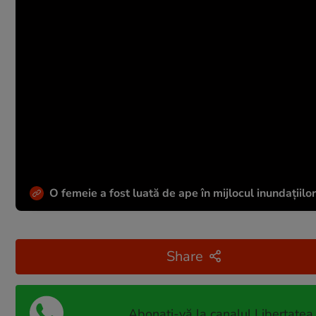
O femeie a fost luată de ape în mijlocul inundațiilor
Share
Abonați-vă la canalul Libertatea