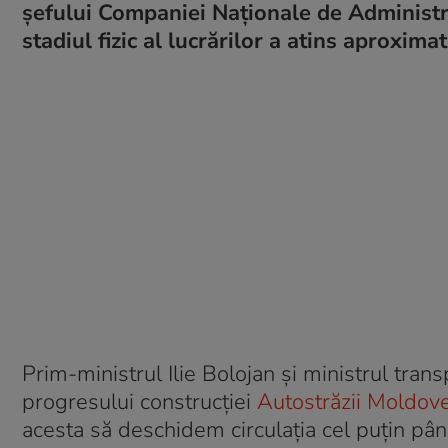
șefului Companiei Naționale de Administrar
stadiul fizic al lucrărilor a atins aproxim
Prim-ministrul Ilie Bolojan și ministrul trans
progresului construcției
Autostrăzii Moldove
acesta să deschidem circulația cel puțin pân