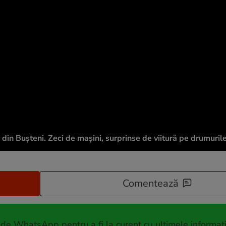
 din Bușteni. Zeci de mașini, surprinse de viitură pe drumuril
Comentează
 de WhatsApp pentru a fi la curent cu ultimele informați