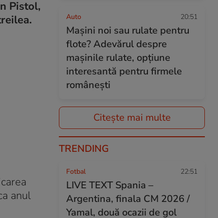
n Pistol,
Auto
20:51
reilea.
Mașini noi sau rulate pentru
flote? Adevărul despre
mașinile rulate, opțiune
interesantă pentru firmele
românești
Citește mai multe
TRENDING
Fotbal
22:51
ficarea
LIVE TEXT Spania –
ca anul
Argentina, finala CM 2026 /
Yamal, două ocazii de gol