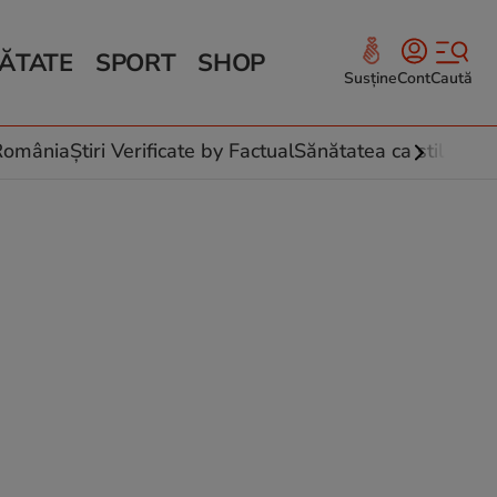
ĂTATE
SPORT
SHOP
Susține
Cont
Caută
Sănătate și Fitness
ce
 culinare
-România
Știri Verificate by Factual
Sănătatea ca stil de vi
 și legume
rea plantelor