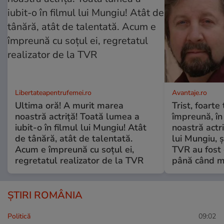
Libertateapentrufemei.ro
Avantaje.ro
Ultima oră! A murit marea
Trist, foarte
noastră actriță! Toată lumea a
împreună, în
iubit-o în filmul lui Mungiu! Atât
noastră actri
de tânără, atât de talentată.
lui Mungiu, ș
Acum e împreună cu soțul ei,
TVR au fost 
regretatul realizator de la TVR
până când mo
ȘTIRI ROMÂNIA
Politică
09:02