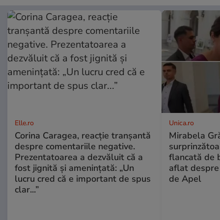
Elle.ro
Unica.ro
Corina Caragea, reacție tranșantă
Mirabela Gră
despre comentariile negative.
surprinzătoar
Prezentatoarea a dezvăluit că a
flancată de 
fost jignită și amenințată: „Un
aflat despre
lucru cred că e important de spus
de Apel
clar...”