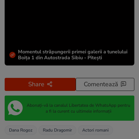
Momentul străpungerii primei galerii a tunelului
Boița 1 din Autostrada Sibiu - Pitești
Share
Comentează
Abonați-vă la canalul Libertatea de WhatsApp pentru
a fi la curent cu ultimele informații
Dana Rogoz
Radu Dragomir
Actori romani