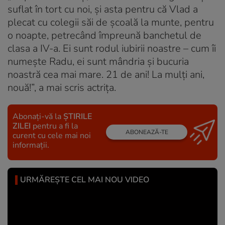
suflat în tort cu noi, și asta pentru că Vlad a
plecat cu colegii săi de școală la munte, pentru
o noapte, petrecând împreună banchetul de
clasa a IV-a. Ei sunt rodul iubirii noastre – cum îi
numește Radu, ei sunt mândria și bucuria
noastră cea mai mare. 21 de ani! La mulți ani,
nouă!”, a mai scris actrița.
Abonați-vă la
ȘTIRILE
ZILEI
pentru a fi la
ABONEAZĂ-TE
curent cu cele mai noi
informații.
URMĂREȘTE CEL MAI NOU VIDEO