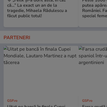
că…” La exact un an de la
putea apărea
tragedie, Mihaela Rădulescu a
României. Fa
făcut public totul!
special feme
PARTENERI
GSP.ro
GSP.ro
Uitat pe bancă în finala Cupei
Farsa crudă 