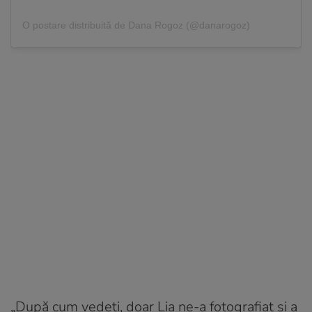
O postare distribuită de Dana Rogoz (@danarogoz)
„După cum vedeți, doar Lia ne-a fotografiat și a