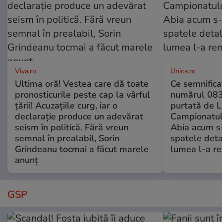
Viva.ro
Unica.ro
Ultima oră! Vestea care dă toate
Ce semnificaț
pronosticurile peste cap la vârful
numărul 083
țării! Acuzațiile curg, iar o
purtată de L
declarație produce un adevărat
Campionatul
seism în politică. Fără vreun
Abia acum s-
semnal în prealabil, Sorin
spatele deta
Grindeanu tocmai a făcut marele
lumea l-a r
anunț
GSP