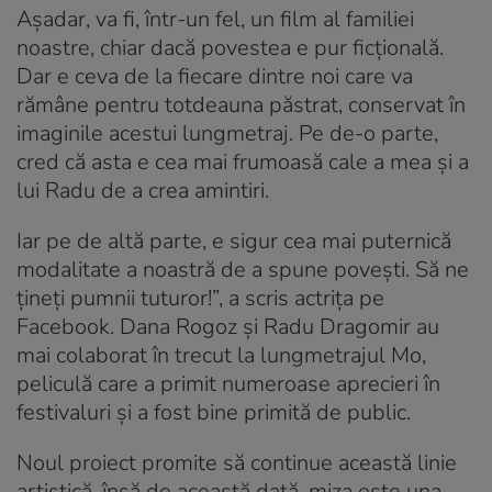
Așadar, va fi, într-un fel, un film al familiei
noastre, chiar dacă povestea e pur ficțională.
Dar e ceva de la fiecare dintre noi care va
rămâne pentru totdeauna păstrat, conservat în
imaginile acestui lungmetraj. Pe de-o parte,
cred că asta e cea mai frumoasă cale a mea și a
lui Radu de a crea amintiri.
Iar pe de altă parte, e sigur cea mai puternică
modalitate a noastră de a spune povești. Să ne
țineți pumnii tuturor!”, a scris actrița pe
Facebook. Dana Rogoz și Radu Dragomir au
mai colaborat în trecut la lungmetrajul Mo,
peliculă care a primit numeroase aprecieri în
festivaluri și a fost bine primită de public.
Noul proiect promite să continue această linie
artistică, însă de această dată, miza este una