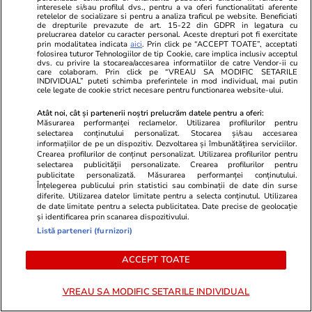
interesele si/sau profilul dvs., pentru a va oferi functionalitati aferente
retelelor de socializare si pentru a analiza traficul pe website. Beneficiati
de drepturile prevazute de art. 15-22 din GDPR in legatura cu
prelucrarea datelor cu caracter personal. Aceste drepturi pot fi exercitate
prin modalitatea indicata
aici
. Prin click pe “ACCEPT TOATE”, acceptati
folosirea tuturor Tehnologiilor de tip Cookie, care implica inclusiv acceptul
dvs. cu privire la stocarea/accesarea informatiilor de catre Vendor-ii cu
care colaboram. Prin click pe “VREAU SA MODIFIC SETARILE
INDIVIDUAL” puteti schimba preferintele in mod individual, mai putin
cele legate de cookie strict necesare pentru functionarea website-ului.
Atât noi, cât și partenerii noștri prelucrăm datele pentru a oferi:
Măsurarea performanței reclamelor. Utilizarea profilurilor pentru
selectarea conținutului personalizat. Stocarea și/sau accesarea
informațiilor de pe un dispozitiv. Dezvoltarea și îmbunătățirea serviciilor.
Crearea profilurilor de conținut personalizat. Utilizarea profilurilor pentru
selectarea publicității personalizate. Crearea profilurilor pentru
publicitate personalizată. Măsurarea performanței conținutului.
Advertorial
Advertorial
Înțelegerea publicului prin statistici sau combinații de date din surse
Smart is the new chic: Cum ne
Înscrie-te ac
diferite. Utilizarea datelor limitate pentru a selecta conținutul. Utilizarea
de date limitate pentru a selecta publicitatea. Date precise de geolocație
ajută tehnologia să ne reinventăm
voucher de 5
și identificarea prin scanarea dispozitivului.
Listă parteneri (furnizori)
PARTENERI
ACCEPT TOATE
VREAU SA MODIFIC SETARILE INDIVIDUAL