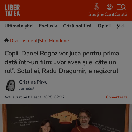
Susține
Cont
Caută
Ultimele știri
Exclusiv
Criză politică
Opinii
Video
|
Divertisment
|
Stiri Mondene
Copiii Danei Rogoz vor juca pentru prima
dată într-un film: „Vor avea și ei câte un
rol”. Soțul ei, Radu Dragomir, e regizorul
Cristina Pîrvu
Jurnalist
Actualizat pe 01 sept. 2025, 02:02
Comentează