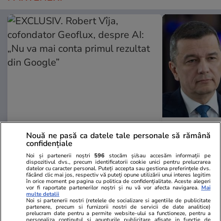
Mediafax.ro
StirileKanalD.ro
Nouă ne pasă ca datele tale personale să rămână
EXCLUSIV. Robert Vîja,
Sorin Grinde
confidențiale
cofondator Geoflux, despre AI:
lui Veștea
Noi și partenerii noștri
596
stocăm și/sau accesăm informații pe
„Nu va mai conta primul rezultat
dispozitivul dvs., precum identificatorii cookie unici pentru prelucrarea
datelor cu caracter personal. Puteți accepta sau gestiona preferințele dvs.
din Google”
făcând clic mai jos, respectiv vă puteți opune utilizării unui interes legitim
în orice moment pe pagina cu politica de confidențialitate. Aceste alegeri
vor fi raportate partenerilor noștri și nu vă vor afecta navigarea.
Mai
multe detalii
Noi si partenerii nostri (retelele de socializare si agentiile de publicitate
partenere, precum si furnizorii nostri de servicii de date analitice)
prelucram date pentru a permite website-ului sa functioneze, pentru a
PROMO
personaliza continutul si anunturile publicitare afisate in functie de