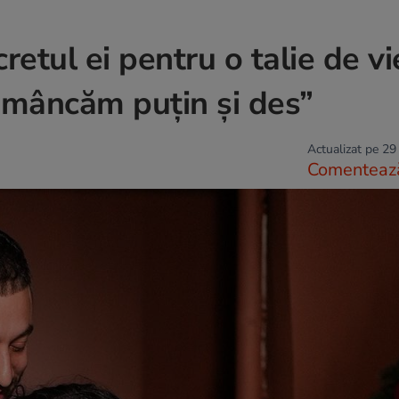
etul ei pentru o talie de vi
 mâncăm puțin și des”
Actualizat pe 29
Comenteaz