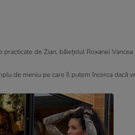
țile practicate de Zian, băiețelul Roxanei Vancea ș
emplu de meniu pe care îl putem încerca dacă 