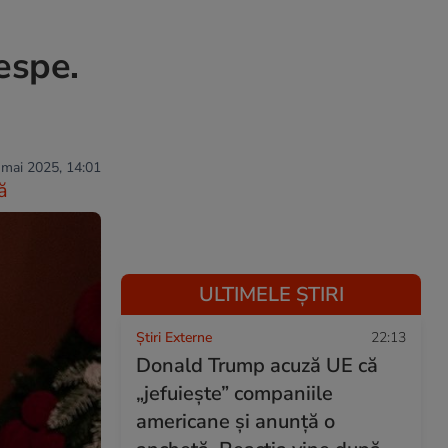
espe.
 mai 2025, 14:01
ă
ULTIMELE ȘTIRI
Știri Externe
22:13
Donald Trump acuză UE că
„jefuiește” companiile
americane și anunță o