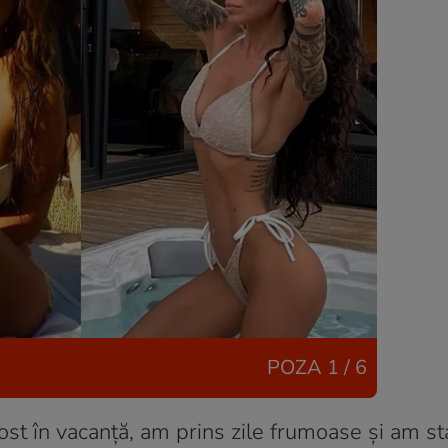
POZA
1 / 6
st în vacanță, am prins zile frumoase și am sta