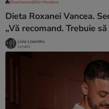
|
Divertisment
|
Stiri Mondene
Dieta Roxanei Vancea. Secr
„Vă recomand. Trebuie să
Livia Lixandru
Jurnalist