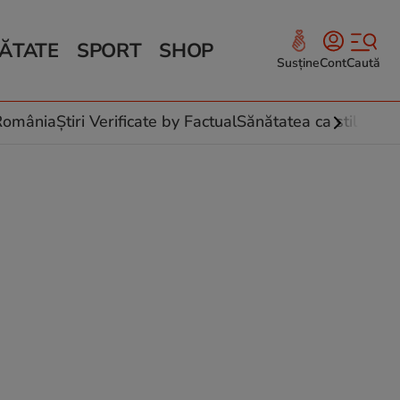
ĂTATE
SPORT
SHOP
Susține
Cont
Caută
Sănătate și Fitness
ce
 culinare
-România
Știri Verificate by Factual
Sănătatea ca stil de vi
 și legume
rea plantelor