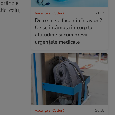
 prânz e
ic, caju,
Vacanțe și Cultură
21:17
De ce ni se face rău în avion?
Ce se întâmplă în corp la
altitudine și cum previi
urgențele medicale
Vacanțe și Cultură
20:15