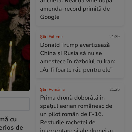
anchetă. Reacția vine după
amenda-record primită de
Google
Știri Externe
21:39
Donald Trump avertizează
China și Rusia să nu se
amestece în războiul cu Iran:
„Ar fi foarte rău pentru ele”
Știri România
21:25
Prima dronă doborâtă în
spațiul aerian românesc de
un pilot român de F-16.
rmă cu
Resturile rachetei de
erios de
interceptare și ale dronei au