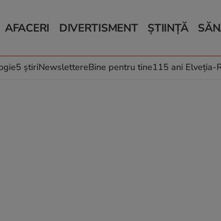
AFACERI
DIVERTISMENT
ȘTIINȚĂ
SĂN
Bani și Afaceri
Monden
Știri Știință
Știri 
Auto
Horoscop
Schimbări climati
Relații
Locuri de muncă
Muzică și Filme
Rețete
ogie
5 știri
Newslettere
Bine pentru tine
115 ani Elveția
Imobiliare.ro
Vacanțe și Cultură
Fructe
eJobs.ro
Îngriji