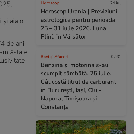
2025,
Horoscop
24 iul.
Horoscop Urania | Previziuni
astrologice pentru perioada
 și aia o
25 – 31 iulie 2026. Luna
Plină în Vărsător
74 de ani
Cam ăsta e
Bani și Afaceri
07:32
usivitate
Benzina și motorina s-au
scumpit sâmbătă, 25 iulie.
Cât costă litrul de carburant
în București, Iași, Cluj-
Napoca, Timișoara și
Constanța