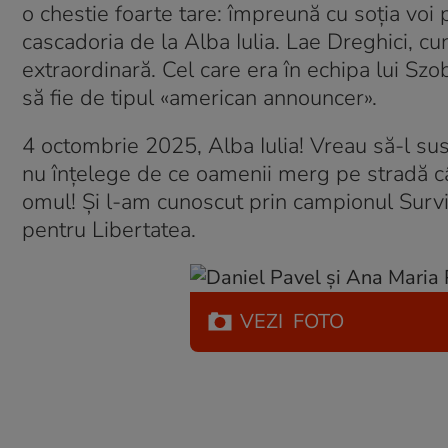
o chestie foarte tare: împreună cu soția vo
cascadoria de la Alba Iulia. Lae Dreghici, c
extraordinară. Cel care era în echipa lui Szo
să fie de tipul «american announcer».
4 octombrie 2025, Alba Iulia! Vreau să-l susț
nu înțelege de ce oamenii merg pe stradă câ
omul! Și l-am cunoscut prin campionul Survi
pentru Libertatea.
VEZI
FOTO