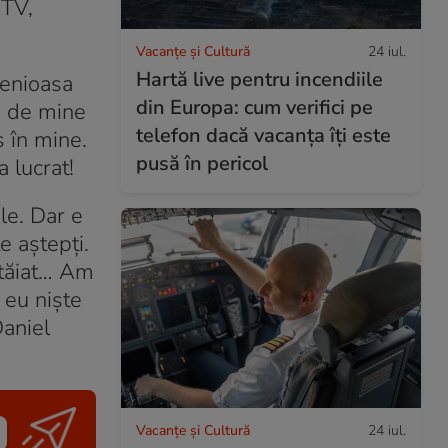
 TV,
Vacanțe și Cultură
24 iul.
Hartă live pentru incendiile
genioasa
din Europa: cum verifici pe
e de mine
telefon dacă vacanța îți este
s în mine.
pusă în pericol
a lucrat!
ile. Dar e
e aștepți.
 tăiat… Am
 eu niște
Daniel
Vacanțe și Cultură
24 iul.