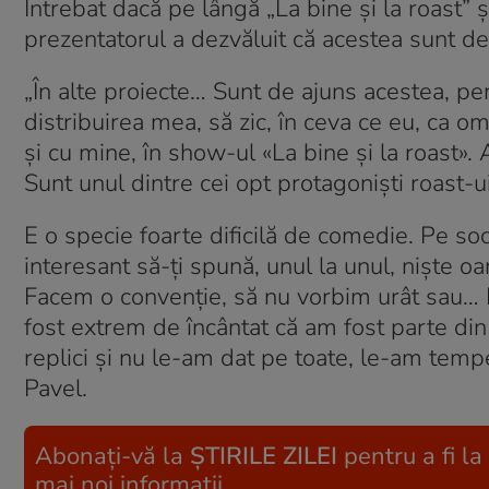
Întrebat dacă pe lângă „La bine și la roast” ș
prezentatorul a dezvăluit că acestea sunt d
„În alte proiecte… Sunt de ajuns acestea, p
distribuirea mea, să zic, în ceva ce eu, ca
și cu mine, în show-ul «La bine și la roast». 
Sunt unul dintre cei opt protagoniști roast-ui
E o specie foarte dificilă de comedie. Pe soci
interesant să-ți spună, unul la unul, niște o
Facem o convenție, să nu vorbim urât sau… Nu
fost extrem de încântat că am fost parte din
replici și nu le-am dat pe toate, le-am temp
Pavel.
Abonați-vă la
ȘTIRILE ZILEI
pentru a fi la
mai noi informații.