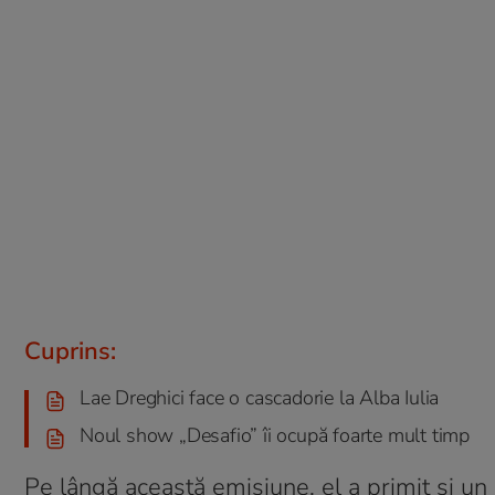
Cuprins:
Lae Dreghici face o cascadorie la Alba Iulia
Noul show „Desafio” îi ocupă foarte mult timp
Pe lângă această emisiune, el a primit și u