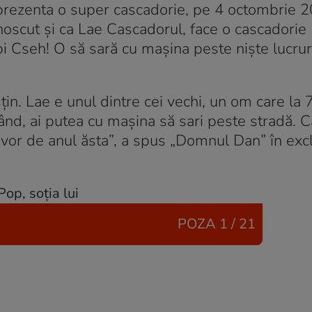
i prezenta o super cascadorie, pe 4 octombrie 
unoscut și ca Lae Cascadorul, face o cascadorie
bi Cseh! O să sară cu mașina peste niște lucruri
in. Lae e unul dintre cei vechi, un om care la 
nd, ai putea cu mașina să sari peste stradă. 
vor de anul ăsta”, a spus „Domnul Dan” în excl
POZA
1 / 21