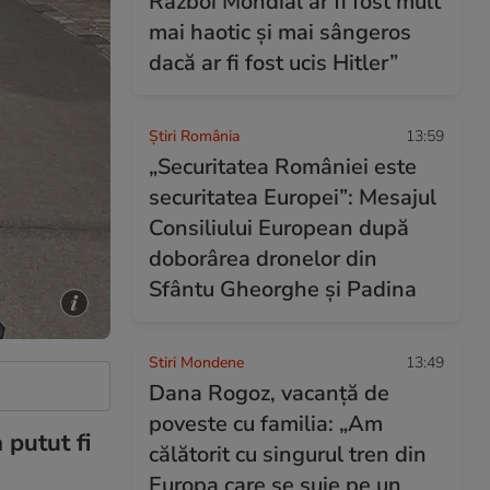
Război Mondial ar fi fost mult
mai haotic și mai sângeros
dacă ar fi fost ucis Hitler”
Știri România
13:59
„Securitatea României este
securitatea Europei”: Mesajul
Consiliului European după
doborârea dronelor din
Sfântu Gheorghe și Padina
Stiri Mondene
13:49
Dana Rogoz, vacanță de
poveste cu familia: „Am
putut fi
călătorit cu singurul tren din
Europa care se suie pe un