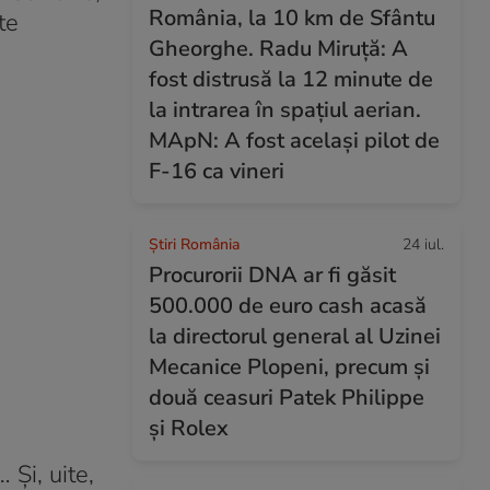
România, la 10 km de Sfântu
te
Gheorghe. Radu Miruță: A
fost distrusă la 12 minute de
la intrarea în spațiul aerian.
MApN: A fost același pilot de
F-16 ca vineri
Știri România
24 iul.
Procurorii DNA ar fi găsit
500.000 de euro cash acasă
la directorul general al Uzinei
Mecanice Plopeni, precum și
două ceasuri Patek Philippe
și Rolex
 Și, uite,