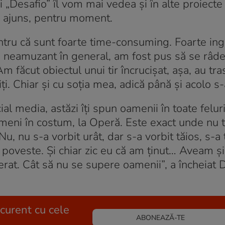
i „Desafio” îl vom mai vedea și în alte proiecte
e ajuns, pentru moment.
entru că sunt foarte time-consuming. Foarte in
 om neamuzant în general, am fost pus să se râd
Am făcut obiectul unui tir încrucișat, așa, au tra
ți. Chiar și cu soția mea, adică până și acolo s-
al media, astăzi îți spun oamenii în toate felur
ameni în costum, la Operă. Este exact unde nu t
, nu s-a vorbit urât, dar s-a vorbit tăios, s-a
 poveste. Și chiar zic eu că am ținut… Aveam și
erat. Cât să nu se supere oamenii”, a încheiat 
 curent cu cele
ABONEAZĂ-TE