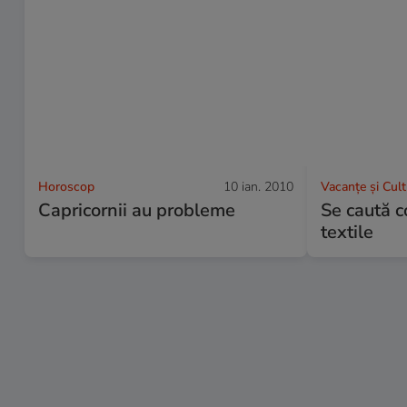
Horoscop
10 ian. 2010
Vacanțe și Cul
Capricornii au probleme
Se caută c
textile