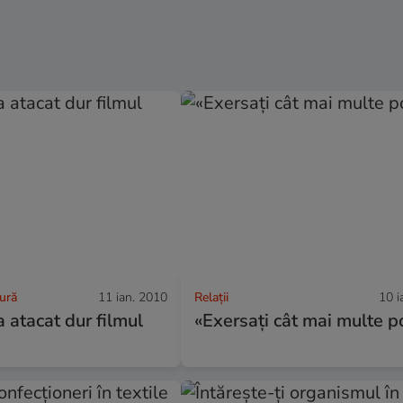
tură
11 ian. 2010
Relații
10 i
a atacat dur filmul
«Exersaţi cât mai multe po