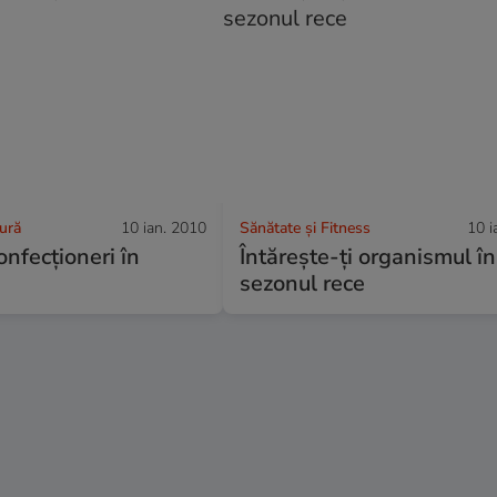
tură
10 ian. 2010
Sănătate și Fitness
10 i
onfecţioneri în
Întăreşte-ţi organismul în
sezonul rece