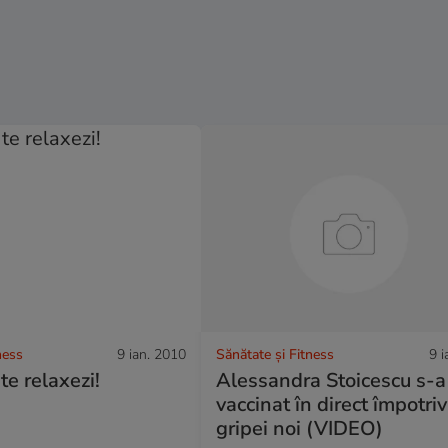
ness
9 ian. 2010
Sănătate și Fitness
9 i
te relaxezi!
Alessandra Stoicescu s-a
vaccinat în direct împotri
gripei noi (VIDEO)