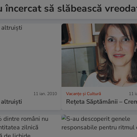
 încercat să slăbească vreoda
11 ian. 2010
Vacanțe și Cultură
11 i
 altruişti
Reţeta Săptămânii – Cre