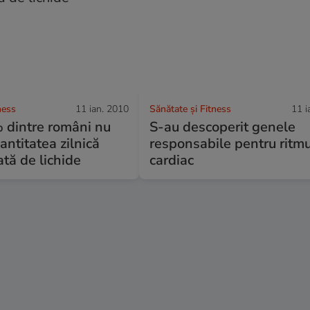
ness
11 ian. 2010
Sănătate și Fitness
11 i
 dintre români nu
S-au descoperit genele
ntitatea zilnică
responsabile pentru ritm
tă de lichide
cardiac