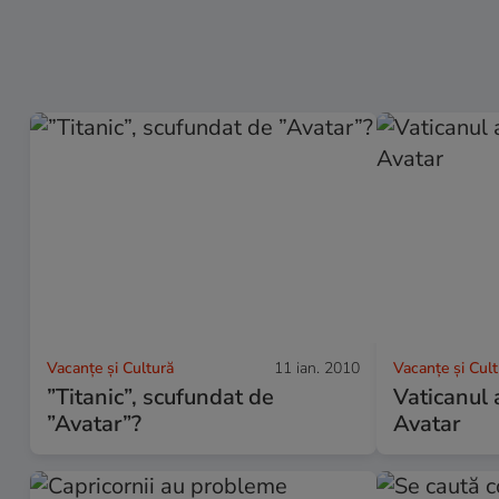
Vacanțe și Cultură
11 ian. 2010
Vacanțe și Cul
”Titanic”, scufundat de
Vaticanul 
”Avatar”?
Avatar