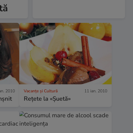
tă
an. 2010
Vacanțe și Cultură
11 ian. 2010
mşnit
Reţete la «Şuetă»