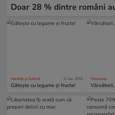
Doar 28 % dintre români au
Vacanțe și Cultură
11 ian. 2010
Horoscop
Găteşte cu legume şi fructe!
Vărsătorii,