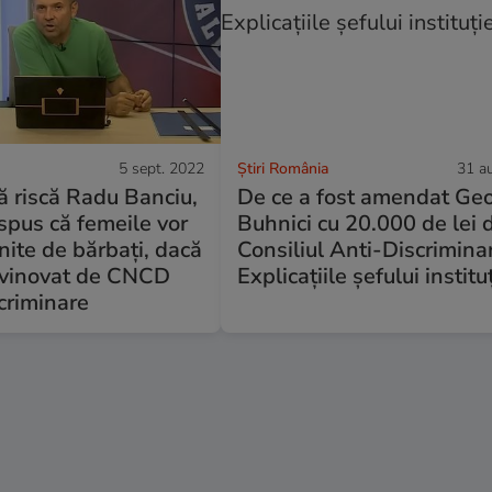
5 sept. 2022
Știri România
31 a
 riscă Radu Banciu,
De ce a fost amendat Ge
spus că femeile vor
Buhnici cu 20.000 de lei 
snite de bărbați, dacă
Consiliul Anti-Discrimina
t vinovat de CNCD
Explicațiile șefului institu
criminare