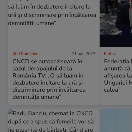
Știri România
21 apr. 2023
Fotbal
CNCD se autosezisează în
Federația
cazul derapajului de la
anunță că
România TV: „O să luăm în
afișarea l
dezbatere incitare la ură și
Ungariei M
discriminare prin încălcarea
calea”
demnității umane”