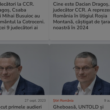
udecători la CCR.
Cine este Dacian Dragoș,
agoş, Csaba
judecător CCR. A repreze
i Mihai Busuioc au
România în litigiul Roșia
mântul la Cotroceni.
Montană, câștigat de țar
ei 9 judecători ai
noastră în 2024
27 sept. 2023
Știri România
9 a
ut primele audieri
Gheboasă, UNTOLD și