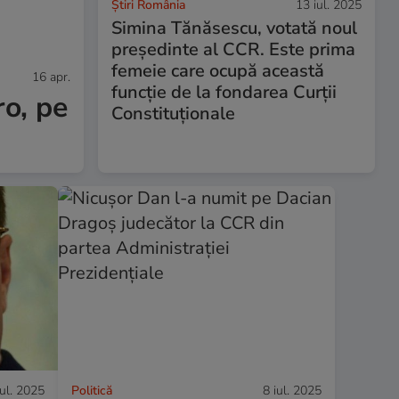
Știri România
13 iul. 2025
Simina Tănăsescu, votată noul
președinte al CCR. Este prima
femeie care ocupă această
16 apr.
funcție de la fondarea Curții
o, pe
Constituționale
iul. 2025
Politică
8 iul. 2025