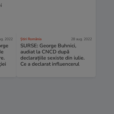
ug. 2022
Știri România
28 aug. 2022
orge
SURSE: George Buhnici,
de
audiat la CNCD după
re.
declarațiile sexiste din iulie.
ției
Ce a declarat influencerul