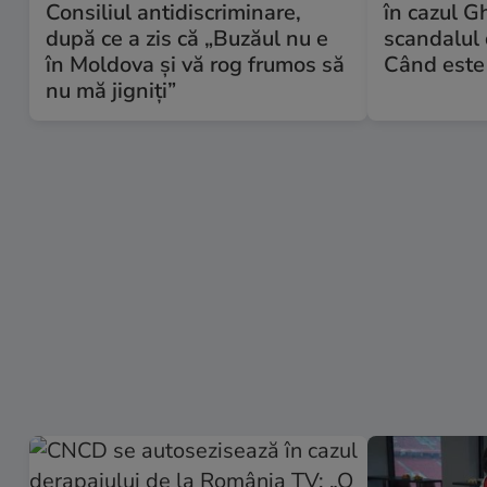
Consiliul antidiscriminare,
în cazul 
după ce a zis că „Buzăul nu e
scandalul
în Moldova și vă rog frumos să
Când este 
nu mă jigniți”