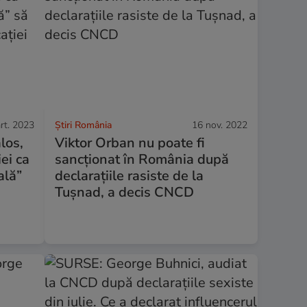
rt. 2023
Știri România
16 nov. 2022
los,
Viktor Orban nu poate fi
iei ca
sancționat în România după
ală”
declarațiile rasiste de la
Tușnad, a decis CNCD