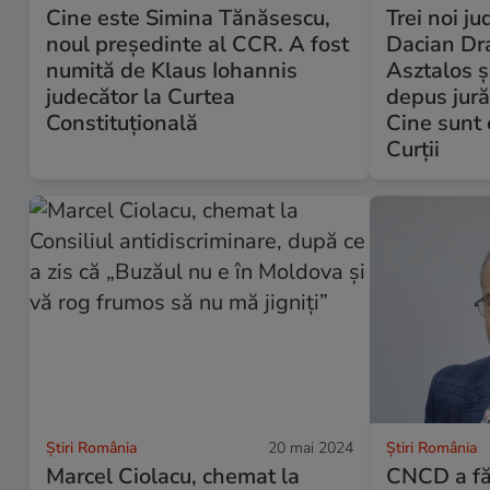
Cine este Simina Tănăsescu,
Trei noi j
noul președinte al CCR. A fost
Dacian Dr
numită de Klaus Iohannis
Asztalos ş
judecător la Curtea
depus jură
Constituțională
Cine sunt c
Curții
Știri România
20 mai 2024
Știri România
Marcel Ciolacu, chemat la
CNCD a făc