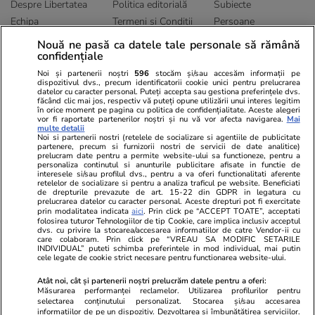
Despre Libertatea
Politica editorială
Subiecte
Echipa
Termeni și Conditii
Persoane
Publicitate
Abonamente
Sitemap
Nouă ne pasă ca datele tale personale să rămână
Politica de
Autori
confidențiale
confidențialitate
Noi și partenerii noștri
596
stocăm și/sau accesăm informații pe
dispozitivul dvs., precum identificatorii cookie unici pentru prelucrarea
datelor cu caracter personal. Puteți accepta sau gestiona preferințele dvs.
Ringier România
făcând clic mai jos, respectiv vă puteți opune utilizării unui interes legitim
în orice moment pe pagina cu politica de confidențialitate. Aceste alegeri
vor fi raportate partenerilor noștri și nu vă vor afecta navigarea.
Mai
Libertatea pentru
ELLE
Locuri de muncă
multe detalii
femei
Noi si partenerii nostri (retelele de socializare si agentiile de publicitate
Gazeta Sporturilor
Imobiliare.ro
partenere, precum si furnizorii nostri de servicii de date analitice)
Unica.ro
prelucram date pentru a permite website-ului sa functioneze, pentru a
Stiri mondene
Jobradar24
personaliza continutul si anunturile publicitare afisate in functie de
Program TV
Calculator sarcina
Imoradar24
interesele si/sau profilul dvs., pentru a va oferi functionalitati aferente
retelelor de socializare si pentru a analiza traficul pe website. Beneficiati
Avantaje
Ajută Copiii
Colecții Libertatea
de drepturile prevazute de art. 15-22 din GDPR in legatura cu
prelucrarea datelor cu caracter personal. Aceste drepturi pot fi exercitate
prin modalitatea indicata
aici
. Prin click pe “ACCEPT TOATE”, acceptati
Pariază responsabil! Decizia ONJN nr. 821/25.09.2025.
folosirea tuturor Tehnologiilor de tip Cookie, care implica inclusiv acceptul
Jocurile de noroc sunt interzise minorilor.
dvs. cu privire la stocarea/accesarea informatiilor de catre Vendor-ii cu
care colaboram. Prin click pe “VREAU SA MODIFIC SETARILE
INDIVIDUAL” puteti schimba preferintele in mod individual, mai putin
cele legate de cookie strict necesare pentru functionarea website-ului.
© 2026 Ringier Romania. Toate drepturile rezervate
Atât noi, cât și partenerii noștri prelucrăm datele pentru a oferi:
Măsurarea performanței reclamelor. Utilizarea profilurilor pentru
selectarea conținutului personalizat. Stocarea și/sau accesarea
informațiilor de pe un dispozitiv. Dezvoltarea și îmbunătățirea serviciilor.