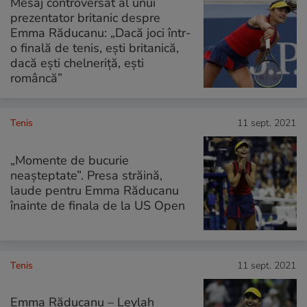
Mesaj controversat al unui
prezentator britanic despre
Emma Răducanu: „Dacă joci într-
o finală de tenis, ești britanică,
dacă ești chelneriţă, eşti
româncă”
Tenis
11 sept. 2021
„Momente de bucurie
neașteptate”. Presa străină,
laude pentru Emma Răducanu
înainte de finala de la US Open
Tenis
11 sept. 2021
Emma Răducanu – Leylah