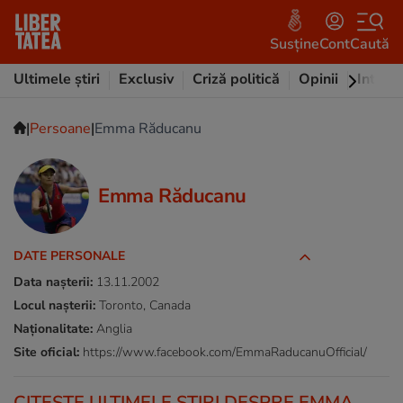
Susține
Cont
Caută
Ultimele știri
Exclusiv
Criză politică
Opinii
Intervi
|
|
Persoane
Emma Răducanu
Emma Răducanu
DATE PERSONALE
Data nașterii:
13.11.2002
Locul nașterii:
Toronto, Canada
Naționalitate:
Anglia
Site oficial:
https://www.facebook.com/EmmaRaducanuOfficial/
CITEŞTE ULTIMELE ŞTIRI DESPRE EMMA