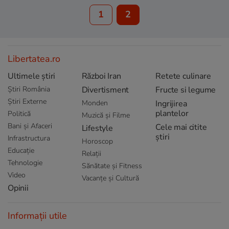
1
2
Libertatea.ro
Ultimele știri
Război Iran
Retete culinare
Știri România
Divertisment
Fructe si legume
Știri Externe
Monden
Ingrijirea
plantelor
Politică
Muzică și Filme
Bani și Afaceri
Cele mai citite
Lifestyle
știri
Infrastructura
Horoscop
Educație
Relații
Tehnologie
Sănătate și Fitness
Video
Vacanțe și Cultură
Opinii
Informații utile