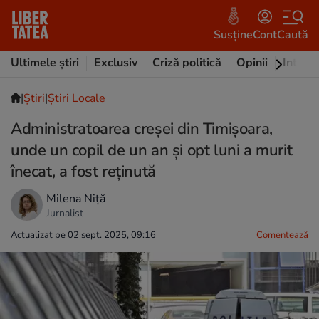
Susține
Cont
Caută
Ultimele știri
Exclusiv
Criză politică
Opinii
Intervi
|
Ştiri
|
Știri Locale
Administratoarea creșei din Timişoara,
unde un copil de un an şi opt luni a murit
înecat, a fost reţinută
Milena Niță
Jurnalist
Actualizat pe 02 sept. 2025, 09:16
Comentează