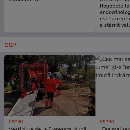
Rogobete la
endocrinolog
este accepta
a stârnit valu
GSP
GSP.RO
GSP.RO
Vești dure de la Floreasca, după
„Cea mai sex