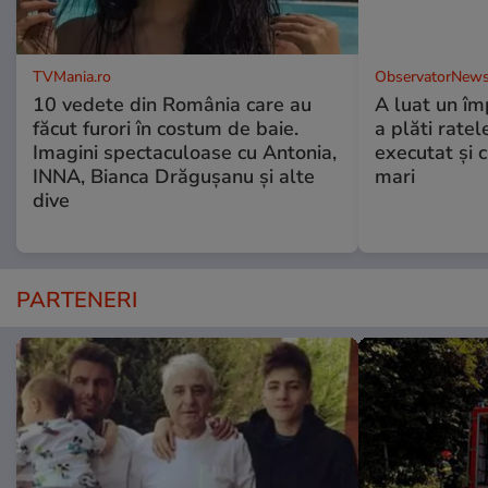
TVMania.ro
ObservatorNews
10 vedete din România care au
A luat un îm
făcut furori în costum de baie.
a plăti ratel
Imagini spectaculoase cu Antonia,
executat şi c
INNA, Bianca Drăgușanu și alte
mari
dive
PARTENERI