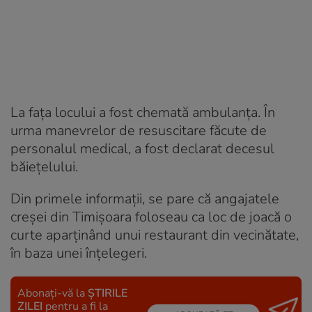
La fața locului a fost chemată ambulanţa. În
urma manevrelor de resuscitare făcute de
personalul medical, a fost declarat decesul
băieţelului.
Din primele informații, se pare că angajatele
creşei din Timișoara foloseau ca loc de joacă o
curte aparţinând unui restaurant din vecinătate,
în baza unei înţelegeri.
Abonați-vă la
ȘTIRILE
ZILEI
pentru a fi la