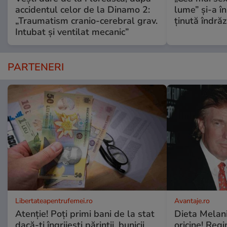
accidentul celor de la Dinamo 2:
lume” și-a în
„Traumatism cranio-cerebral grav.
ținută îndră
Intubat și ventilat mecanic”
PARTENERI
Libertateapentrufemei.ro
Avantaje.ro
Atenție! Poți primi bani de la stat
Dieta Melan
dacă-ți îngrijești părinții, bunicii
oricine! Regi