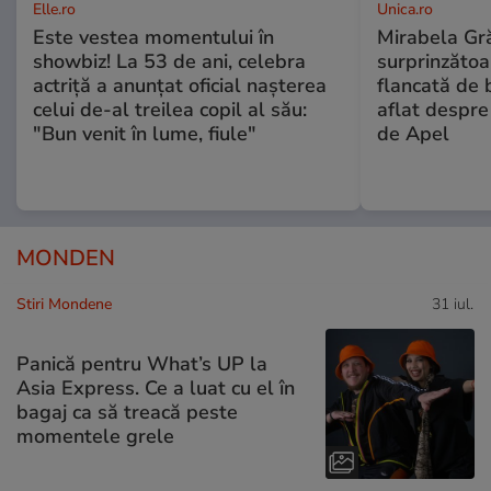
Elle.ro
Unica.ro
Este vestea momentului în
Mirabela Gră
showbiz! La 53 de ani, celebra
surprinzătoar
actriță a anunțat oficial nașterea
flancată de 
celui de-al treilea copil al său:
aflat despre
"Bun venit în lume, fiule"
de Apel
MONDEN
Stiri Mondene
31 iul.
Panică pentru What’s UP la
Asia Express. Ce a luat cu el în
bagaj ca să treacă peste
momentele grele