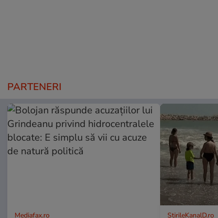
PARTENERI
Mediafax.ro
StirileKanalD.ro