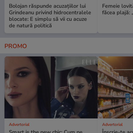
Bolojan răspunde acuzațiilor lui
Femeie lovit
Grindeanu privind hidrocentralele
făcea plajă: „
blocate: E simplu să vii cu acuze
de natură politică
PROMO
Advertorial
Advertorial
Smart is the new chic: Cum ne
Înscrie-te ac