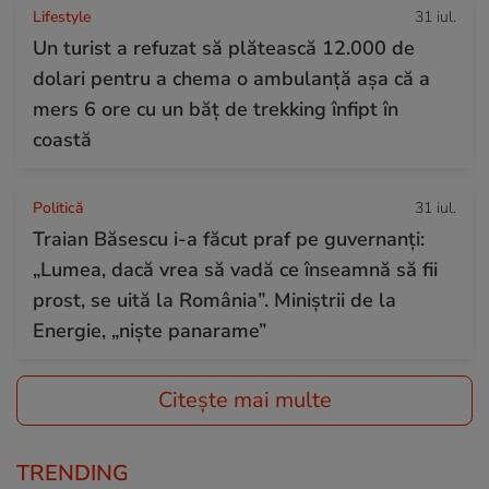
Lifestyle
31 iul.
Un turist a refuzat să plătească 12.000 de
dolari pentru a chema o ambulanță așa că a
mers 6 ore cu un băț de trekking înfipt în
coastă
Politică
31 iul.
Traian Băsescu i-a făcut praf pe guvernanți:
„Lumea, dacă vrea să vadă ce înseamnă să fii
prost, se uită la România”. Miniștrii de la
Energie, „niște panarame”
Citește mai multe
TRENDING