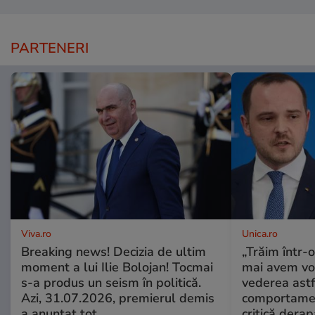
PARTENERI
Viva.ro
Unica.ro
Breaking news! Decizia de ultim
„Trăim într-
moment a lui Ilie Bolojan! Tocmai
mai avem vo
s-a produs un seism în politică.
vederea astf
Azi, 31.07.2026, premierul demis
comportamen
a anunțat tot
critică derap