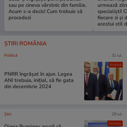
sau pe cineva vârstnic din familie.
urmează zilni
Acum s-a decis! Cum trebuie să
specialiști! 
procedezi
fiecare zi și 
acestui stil 
ȘTIRI ROMÂNIA
Politică
31 iul.
Analiză
PNRR îngrășat în ajun. Legea
ANI trebuia, inițial, să fie gata
din decembrie 2024
Ştiri
29 iul.
Exclusiv
Diana Buzoianu acuză că