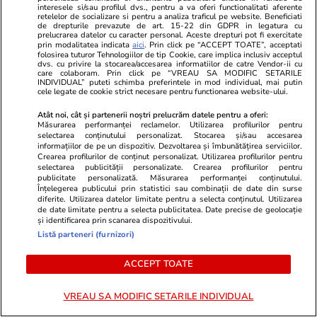
este bine să evite gândurile care
teckeli împr
interesele si/sau profilul dvs., pentru a va oferi functionalitati aferente
retelelor de socializare si pentru a analiza traficul pe website. Beneficiati
le provoacă o stare de agitație și
în Franța, și
de drepturile prevazute de art. 15-22 din GDPR in legatura cu
prelucrarea datelor cu caracter personal. Aceste drepturi pot fi exercitate
nu se dau duse, chiar dacă
de euro am
prin modalitatea indicata
aici
. Prin click pe “ACCEPT TOATE”, acceptati
folosirea tuturor Tehnologiilor de tip Cookie, care implica inclusiv acceptul
încearcă
dvs. cu privire la stocarea/accesarea informatiilor de catre Vendor-ii cu
care colaboram. Prin click pe “VREAU SA MODIFIC SETARILE
INDIVIDUAL” puteti schimba preferintele in mod individual, mai putin
cele legate de cookie strict necesare pentru functionarea website-ului.
Atât noi, cât și partenerii noștri prelucrăm datele pentru a oferi:
Horoscop
31 iul.
Măsurarea performanței reclamelor. Utilizarea profilurilor pentru
Horoscop 1 august 2026. Peștii
selectarea conținutului personalizat. Stocarea și/sau accesarea
informațiilor de pe un dispozitiv. Dezvoltarea și îmbunătățirea serviciilor.
este bine să evite gândurile
Crearea profilurilor de conținut personalizat. Utilizarea profilurilor pentru
selectarea publicității personalizate. Crearea profilurilor pentru
care le provoacă o stare de
publicitate personalizată. Măsurarea performanței conținutului.
Înțelegerea publicului prin statistici sau combinații de date din surse
agitație și nu se dau duse, chiar
diferite. Utilizarea datelor limitate pentru a selecta conținutul. Utilizarea
de date limitate pentru a selecta publicitatea. Date precise de geolocație
dacă încearcă
și identificarea prin scanarea dispozitivului.
Listă parteneri (furnizori)
Tehnologie
13 iul.
ACCEPT TOATE
VREAU SA MODIFIC SETARILE INDIVIDUAL
De ce nu mai răcește aerul