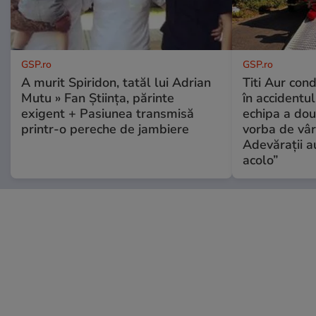
GSP.ro
GSP.ro
A murit Spiridon, tatăl lui Adrian
Titi Aur con
Mutu » Fan Știința, părinte
în accidentul
exigent + Pasiunea transmisă
echipa a dou
printr-o pereche de jambiere
vorba de vâr
Adevărații a
acolo”