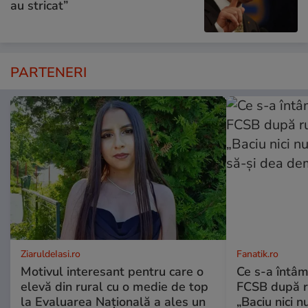
au stricat”
PARTENERI
ZiaruldeIasi.ro
Fanatik.ro
Motivul interesant pentru care o
Ce s-a întâm
elevă din rural cu o medie de top
FCSB după r
la Evaluarea Națională a ales un
„Baciu nici n