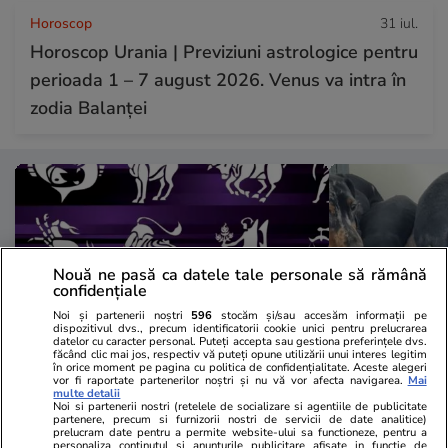
Horoscop
31 iul.
Horoscop Urania | Previziuni astrologice pentru
perioada 1 – 7 august 2026. Venus va intra în
zodia Balanței
Nouă ne pasă ca datele tale personale să rămână
confidențiale
Noi și partenerii noștri
596
stocăm și/sau accesăm informații pe
dispozitivul dvs., precum identificatorii cookie unici pentru prelucrarea
datelor cu caracter personal. Puteți accepta sau gestiona preferințele dvs.
făcând clic mai jos, respectiv vă puteți opune utilizării unui interes legitim
în orice moment pe pagina cu politica de confidențialitate. Aceste alegeri
vor fi raportate partenerilor noștri și nu vă vor afecta navigarea.
Mai
Horoscop
31 iul.
Lifestyle
multe detalii
Noi si partenerii nostri (retelele de socializare si agentiile de publicitate
Horoscop 1 august 2026. Peștii
Două românc
partenere, precum si furnizorii nostri de servicii de date analitice)
prelucram date pentru a permite website-ului sa functioneze, pentru a
personaliza continutul si anunturile publicitare afisate in functie de