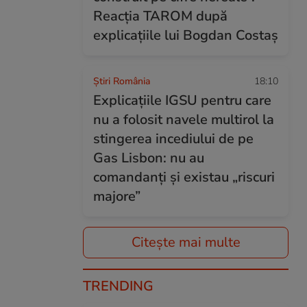
Reacția TAROM după
explicațiile lui Bogdan Costaș
Știri România
18:10
Explicațiile IGSU pentru care
nu a folosit navele multirol la
stingerea incediului de pe
Gas Lisbon: nu au
comandanți și existau „riscuri
majore”
Citește mai multe
TRENDING