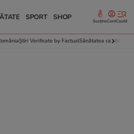
ĂTATE
SPORT
SHOP
Susține
Cont
Caută
Sănătate și Fitness
ce
 culinare
-România
Știri Verificate by Factual
Sănătatea ca stil de vi
 și legume
rea plantelor