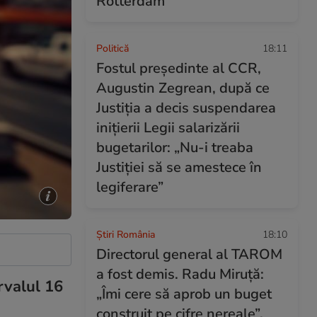
Rotterdam
Politică
18:11
Fostul președinte al CCR,
Augustin Zegrean, după ce
Justiția a decis suspendarea
inițierii Legii salarizării
bugetarilor: „Nu-i treaba
Justiției să se amestece în
legiferare”
Știri România
18:10
Directorul general al TAROM
a fost demis. Radu Miruță:
rvalul 16
„Îmi cere să aprob un buget
construit pe cifre nereale”.