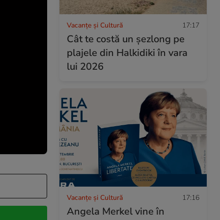
Vacanțe și Cultură
17:17
Cât te costă un șezlong pe
plajele din Halkidiki în vara
lui 2026
Vacanțe și Cultură
17:16
Angela Merkel vine în