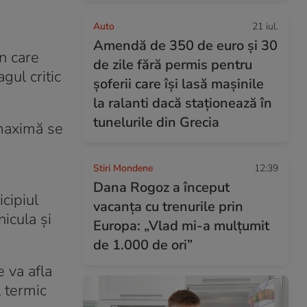
Auto
21 iul.
Amendă de 350 de euro și 30
în care
de zile fără permis pentru
gul critic
șoferii care își lasă mașinile
la ralanti dacă staționează în
tunelurile din Grecia
 maximă se
Stiri Mondene
12:39
Dana Rogoz a început
cipiul
vacanța cu trenurile prin
icula și
Europa: „Vlad mi-a mulțumit
de 1.000 de ori”
 va afla
l termic