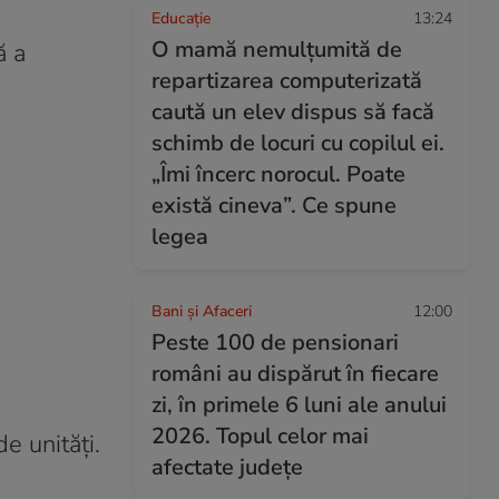
Educație
13:24
O mamă nemulțumită de
ă a
repartizarea computerizată
caută un elev dispus să facă
schimb de locuri cu copilul ei.
„Îmi încerc norocul. Poate
există cineva”. Ce spune
legea
Bani și Afaceri
12:00
Peste 100 de pensionari
români au dispărut în fiecare
zi, în primele 6 luni ale anului
2026. Topul celor mai
e unități.
afectate județe