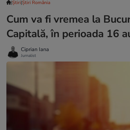
|
Ştiri
|
Știri România
Cum va fi vremea la Bucur
Capitală, în perioada 16
Ciprian Iana
Jurnalist