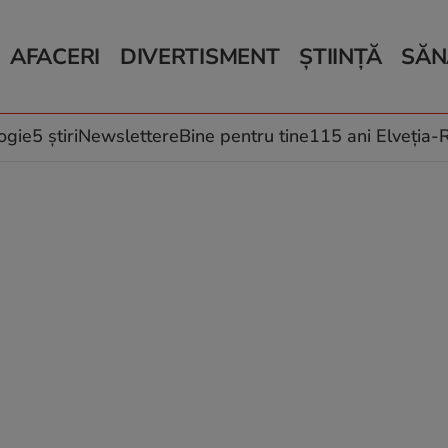
AFACERI
DIVERTISMENT
ȘTIINȚĂ
SĂN
Bani și Afaceri
Monden
Știri Știință
Știri 
Auto
Horoscop
Schimbări climati
Relații
Locuri de muncă
Muzică și Filme
Rețete
ogie
5 știri
Newslettere
Bine pentru tine
115 ani Elveția
Imobiliare.ro
Vacanțe și Cultură
Fructe
eJobs.ro
Îngriji