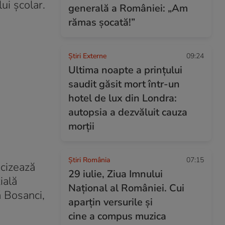
ui școlar.
generală a României: „Am
rămas șocată!”
Știri Externe
09:24
Ultima noapte a prințului
saudit găsit mort într-un
hotel de lux din Londra:
autopsia a dezvăluit cauza
morții
Știri România
07:15
ecizează
29 iulie, Ziua Imnului
ială
Național al României. Cui
ă Bosanci,
aparțin versurile și
cine a compus muzica