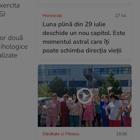
xercita
SJ
Horoscop
27 iul.
Luna plină din 29 iulie
deschide un nou capitol. Este
lor două
momentul astral care îți
sihologice
poate schimba direcția vieții
alizate
Sănătate și Fitness
18:56