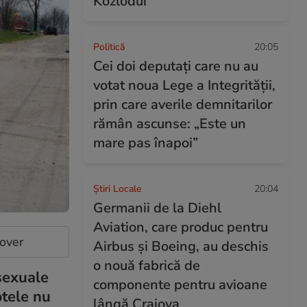
Kozlodui
Politică
20:05
Cei doi deputați care nu au
votat noua Lege a Integrității,
prin care averile demnitarilor
rămân ascunse: „Este un
mare pas înapoi”
Știri Locale
20:04
Germanii de la Diehl
Aviation, care produc pentru
cover
Airbus și Boeing, au deschis
o nouă fabrică de
sexuale
componente pentru avioane
ptele nu
lângă Craiova