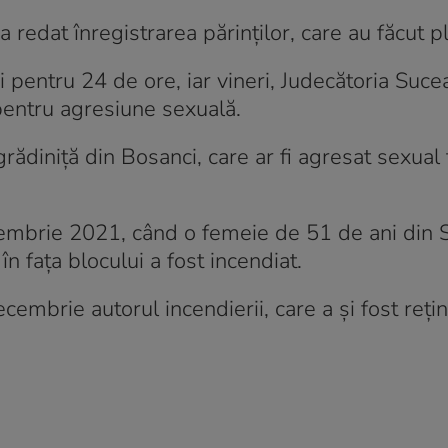
-a redat înregistrarea părinților, care au făcut 
lui pentru 24 de ore, iar vineri, Judecătoria Suce
pentru agresiune sexuală.
rădiniță din Bosanci, care ar fi agresat sexual t
ecembrie 2021, când o femeie de 51 de ani din 
în fața blocului a fost incendiat.
 decembrie autorul incendierii, care a și fost reți