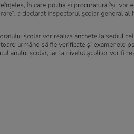
nțeles, în care poliția și procuratura își vor e
urare”, a declarat inspectorul școlar general al I
oratului școlar vor realiza anchete la sediul ce
iitoare urmând să fie verificate și examenele p
l anului școlar, iar la nivelul școlilor vor fi re