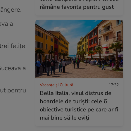
rămâne favorita pentru gust
plângere.
ava a
rei fetițe
Suceava a
Vacanțe și Cultură
17:32
nut pentru
Bella Italia, visul distrus de
hoardele de turiști: cele 6
obiective turistice pe care ar fi
mai bine să le eviți