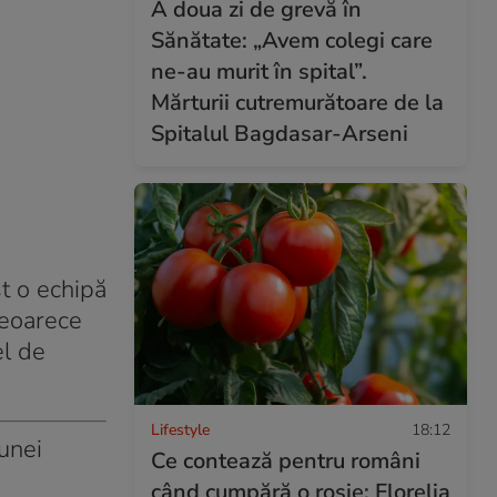
A doua zi de grevă în
Sănătate: „Avem colegi care
ne-au murit în spital”.
Mărturii cutremurătoare de la
Spitalul Bagdasar-Arseni
st o echipă
deoarece
el de
Lifestyle
18:12
 unei
Ce contează pentru români
când cumpără o roșie: Florelia