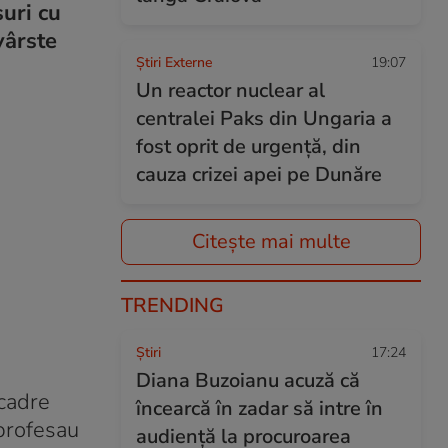
suri cu
vârste
Știri Externe
19:07
Un reactor nuclear al
centralei Paks din Ungaria a
fost oprit de urgență, din
cauza crizei apei pe Dunăre
Citește mai multe
TRENDING
Ştiri
17:24
Diana Buzoianu acuză că
 cadre
încearcă în zadar să intre în
 profesau
audiență la procuroarea