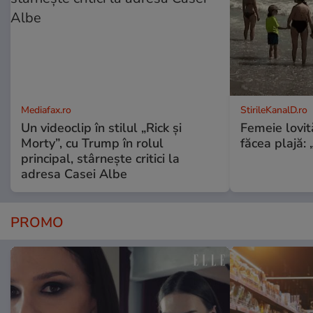
Mediafax.ro
StirileKanalD.ro
Un videoclip în stilul „Rick și
Femeie lovit
Morty”, cu Trump în rolul
făcea plajă: „
principal, stârnește critici la
adresa Casei Albe
PROMO