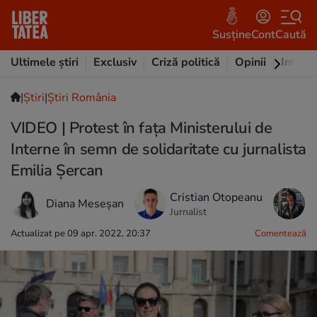
Susține
Cont
Caută
Ultimele știri
Exclusiv
Criză politică
Opinii
Intervi
|
Ştiri
|
Știri România
VIDEO | Protest în fața Ministerului de
Interne în semn de solidaritate cu jurnalista
Emilia Șercan
Cristian Otopeanu
E
Diana Meseșan
Jurnalist
F
Actualizat pe 09 apr. 2022, 20:37
Comentează