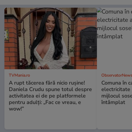
TVMania.ro
ObservatorNews
A rupt tăcerea fără nicio rușine!
Comuna în ca
Daniela Crudu spune totul despre
electricitate
activitatea ei de pe platformele
mijlocul sos
pentru adulți: „Fac ce vreau, e
întâmplat
wow!”