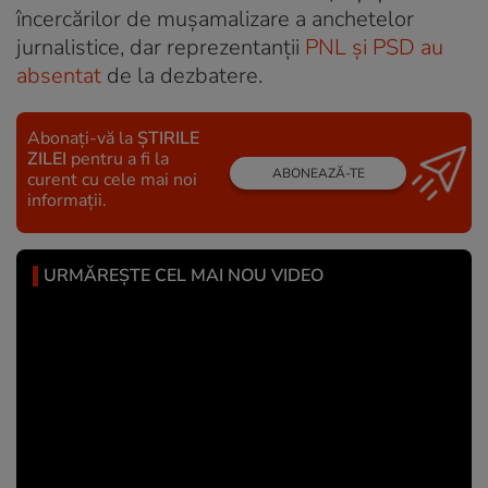
încercărilor de mușamalizare a anchetelor
jurnalistice, dar reprezentanții
PNL și PSD au
absentat
de la dezbatere.
Abonați-vă la
ȘTIRILE
ZILEI
pentru a fi la
ABONEAZĂ-TE
curent cu cele mai noi
informații.
URMĂREȘTE CEL MAI NOU VIDEO