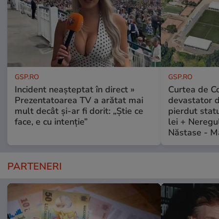
GSP.RO
GSP.RO
Incident neașteptat în direct »
Curtea de Co
Prezentatoarea TV a arătat mai
devastator 
mult decât și-ar fi dorit: „Știe ce
pierdut stat
face, e cu intenție”
lei + Neregu
Năstase - M
PARTENERI