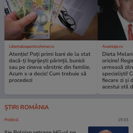
Libertateapentrufemei.ro
Avantaje.ro
Atenție! Poți primi bani de la stat
Dieta Melan
dacă-ți îngrijești părinții, bunicii
oricine! Regi
sau pe cineva vârstnic din familie.
urmează zilni
Acum s-a decis! Cum trebuie să
specialiști! 
procedezi
fiecare zi și 
acestui stil 
ȘTIRI ROMÂNIA
Politică
19:33
Ilie Bolojan retrage HG-ul pe