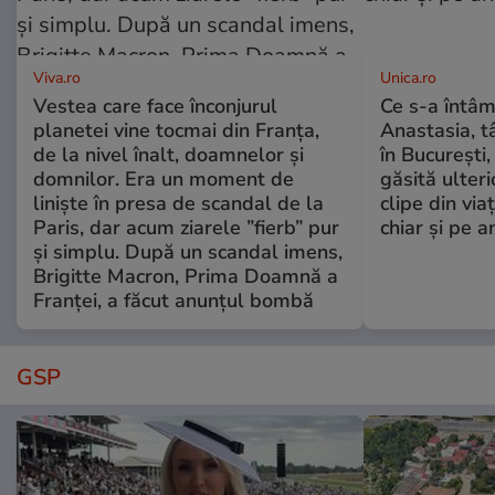
Viva.ro
Unica.ro
Vestea care face înconjurul
Ce s-a întâm
planetei vine tocmai din Franța,
Anastasia, t
de la nivel înalt, doamnelor și
în București,
domnilor. Era un moment de
găsită ulter
liniște în presa de scandal de la
clipe din via
Paris, dar acum ziarele ”fierb” pur
chiar și pe a
și simplu. După un scandal imens,
Brigitte Macron, Prima Doamnă a
Franței, a făcut anunțul bombă
GSP