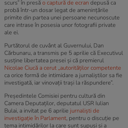
scurs” în presă
o captură de ecran
depusă ca
probă într-un dosar legat de amenințările
primite din partea unei persoane necunoscute
care intrase în posesia unor fotografii private
ale ei.
Purtătorul de cuvânt al Guvernului, Dan
Cărbunaru, a transmis pe 5 aprilie că Executivul
susţine libertatea presei și că premierul
Nicolae
Ciucă
a cerut „autorităților competente
ca orice formă de intimidare a jurnaliștilor sa fie
investigată, iar vinovații trași la răspundere”.
Președintele Comisiei pentru cultură din
Camera Deputaților, deputatul USR Iulian
Bulai, a invitat pe 6 aprilie
jurnaliști de
investigație în Parlament
, pentru o discuție pe
tema intimidărilor la care sunt supuși și a