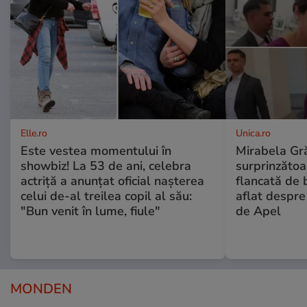
Elle.ro
Unica.ro
Este vestea momentului în
Mirabela Gră
showbiz! La 53 de ani, celebra
surprinzătoar
actriță a anunțat oficial nașterea
flancată de 
celui de-al treilea copil al său:
aflat despre
"Bun venit în lume, fiule"
de Apel
MONDEN