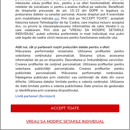
interesele si/sau profilul dvs., pentru a va oferi functionalitati aferente
retelelor de socializare si pentru a analiza traficul pe website. Beneficiati
de drepturile prevazute de art. 15-22 din GDPR in legatura cu
prelucrarea datelor cu caracter personal. Aceste drepturi pot fi exercitate
prin modalitatea indicata
aici
. Prin click pe “ACCEPT TOATE”, acceptati
Wowbiz.ro
Redactia.ro
folosirea tuturor Tehnologiilor de tip Cookie, care implica inclusiv acceptul
Andreea Ibacka a izbucnit în
Zodia care a
dvs. cu privire la stocarea/accesarea informatiilor de catre Vendor-ii cu
care colaboram. Prin click pe “VREAU SA MODIFIC SETARILE
plâns! Ce a emoționat-o până la
până la fina
INDIVIDUAL” puteti schimba preferintele in mod individual, mai putin
cele legate de cookie strict necesare pentru functionarea website-ului.
lacrimi pe vedetă: „Nu-mi mai e
persoană apr
rușine să fiu vulnerabilă”
ceva import
Atât noi, cât și partenerii noștri prelucrăm datele pentru a oferi:
Măsurarea performanței reclamelor. Utilizarea profilurilor pentru
selectarea conținutului personalizat. Stocarea și/sau accesarea
informațiilor de pe un dispozitiv. Dezvoltarea și îmbunătățirea serviciilor.
Crearea profilurilor de conținut personalizat. Utilizarea profilurilor pentru
POLITIC
selectarea publicității personalizate. Crearea profilurilor pentru
publicitate personalizată. Măsurarea performanței conținutului.
Înțelegerea publicului prin statistici sau combinații de date din surse
Politică
19:33
diferite. Utilizarea datelor limitate pentru a selecta conținutul. Utilizarea
de date limitate pentru a selecta publicitatea. Date precise de geolocație
Ilie Bolojan retrage HG-ul pe
și identificarea prin scanarea dispozitivului.
Biodiversitate și trimite legea în
Listă parteneri (furnizori)
Parlament: „O penalitate de 1
ACCEPT TOATE
miliard de euro este de
neasumat”
VREAU SA MODIFIC SETARILE INDIVIDUAL