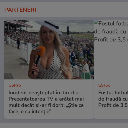
PARTENERI
GSP.ro
GSP.ro
Incident neașteptat în direct »
Fostul fotba
Prezentatoarea TV a arătat mai
de fraudă cu 
mult decât și-ar fi dorit: „Știe ce
Profit de 3,
face, e cu intenție”