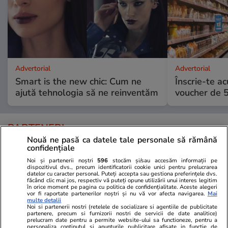
Advertorial
Advertorial
Smart is the new chic: Cum ne
Înscrie-te ac
ajută tehnologia să ne reinventăm
voucher de 5
PARTENERI
Nouă ne pasă ca datele tale personale să rămână
confidențiale
Noi și partenerii noștri
596
stocăm și/sau accesăm informații pe
dispozitivul dvs., precum identificatorii cookie unici pentru prelucrarea
datelor cu caracter personal. Puteți accepta sau gestiona preferințele dvs.
făcând clic mai jos, respectiv vă puteți opune utilizării unui interes legitim
în orice moment pe pagina cu politica de confidențialitate. Aceste alegeri
vor fi raportate partenerilor noștri și nu vă vor afecta navigarea.
Mai
multe detalii
Noi si partenerii nostri (retelele de socializare si agentiile de publicitate
partenere, precum si furnizorii nostri de servicii de date analitice)
prelucram date pentru a permite website-ului sa functioneze, pentru a
personaliza continutul si anunturile publicitare afisate in functie de