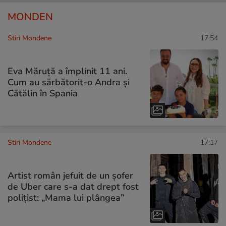
MONDEN
Stiri Mondene
17:54
Eva Măruță a împlinit 11 ani.
Cum au sărbătorit-o Andra și
Cătălin în Spania
Stiri Mondene
17:17
Artist român jefuit de un șofer
de Uber care s-a dat drept fost
polițist: „Mama lui plângea”