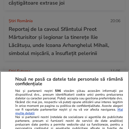
câștigătoare extrase joi
Știri România
20:06
Reportaj de la cavoul Sfântului Preot
Mărturisitor și legionar la tinerețe Ilie
Lăcătușu, unde Icoana Arhanghelul Mihail,
simbolul mișcării, a însuflețit pelerinii
Știri Externe
11:05
Directorul organizației de sinucidere asistată
Nouă ne pasă ca datele tale personale să rămână
confidențiale
Exit a murit la peste 3.000 de metri altitudine
Noi și partenerii noștri
596
stocăm și/sau accesăm informații pe
pe Muntele Fuji
dispozitivul dvs., precum identificatorii cookie unici pentru prelucrarea
datelor cu caracter personal. Puteți accepta sau gestiona preferințele dvs.
făcând clic mai jos, respectiv vă puteți opune utilizării unui interes legitim
în orice moment pe pagina cu politica de confidențialitate. Aceste alegeri
vor fi raportate partenerilor noștri și nu vă vor afecta navigarea.
Mai
multe detalii
Noi si partenerii nostri (retelele de socializare si agentiile de publicitate
partenere, precum si furnizorii nostri de servicii de date analitice)
prelucram date pentru a permite website-ului sa functioneze, pentru a
personaliza continutul si anunturile publicitare afisate in functie de