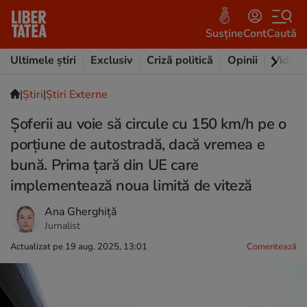
Susține
Cont
Caută
Ultimele știri
Exclusiv
Criză politică
Opinii
Video
|
Ştiri
|
Știri Externe
Șoferii au voie să circule cu 150 km/h pe o
porțiune de autostradă, dacă vremea e
bună. Prima țară din UE care
implementează noua limită de viteză
Ana Gherghiță
Jurnalist
Actualizat pe 19 aug. 2025, 13:01
Comentează