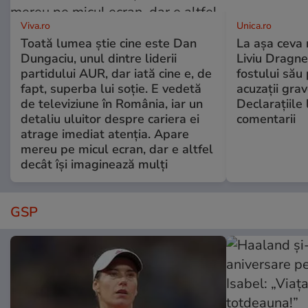
Viva.ro
Unica.ro
Toată lumea știe cine este Dan
La așa ceva 
Dungaciu, unul dintre liderii
Liviu Dragne
partidului AUR, dar iată cine e, de
fostului său 
fapt, superba lui soție. E vedetă
acuzații grav
de televiziune în România, iar un
Declarațiile 
detaliu uluitor despre cariera ei
comentarii
atrage imediat atenția. Apare
mereu pe micul ecran, dar e altfel
decât își imaginează mulți
GSP