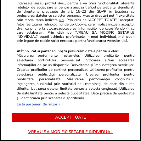
interesele si/sau profilul dvs., pentru a va oferi functionalitati aferente
retelelor de socializare si pentru a analiza traficul pe website. Beneficiati
de drepturile prevazute de art. 15-22 din GDPR in legatura cu
prelucrarea datelor cu caracter personal. Aceste drepturi pot fi exercitate
prin modalitatea indicata
aici
. Prin click pe “ACCEPT TOATE”, acceptati
folosirea tuturor Tehnologiilor de tip Cookie, care implica inclusiv acceptul
dvs. cu privire la stocarea/accesarea informatiilor de catre Vendor-ii cu
care colaboram. Prin click pe “VREAU SA MODIFIC SETARILE
INDIVIDUAL” puteti schimba preferintele in mod individual, mai putin
cele legate de cookie strict necesare pentru functionarea website-ului.
Atât noi, cât și partenerii noștri prelucrăm datele pentru a oferi:
Sănătate și Fitness
20:20
Sănătate și Fitn
Măsurarea performanței reclamelor. Utilizarea profilurilor pentru
selectarea conținutului personalizat. Stocarea și/sau accesarea
Încă un bebeluș a murit
Admiterea la
informațiilor de pe un dispozitiv. Dezvoltarea și îmbunătățirea serviciilor.
Crearea profilurilor de conținut personalizat. Utilizarea profilurilor pentru
așteptând un pat liber la secția
Record de ca
selectarea publicității personalizate. Crearea profilurilor pentru
ATI de la Spitalul M.S. Curie. Dr.
și interes ma
publicitate personalizată. Măsurarea performanței conținutului.
Înțelegerea publicului prin statistici sau combinații de date din surse
Cîrstoveanu: „Deblocarea
tinerii care 
diferite. Utilizarea datelor limitate pentru a selecta conținutul. Utilizarea
de date limitate pentru a selecta publicitatea. Date precise de geolocație
posturilor este o gură de oxigen,
și identificarea prin scanarea dispozitivului.
Listă parteneri (furnizori)
când ești în agonie”
ACCEPT TOATE
Lifestyle
18 iul.
VREAU SA MODIFIC SETARILE INDIVIDUAL