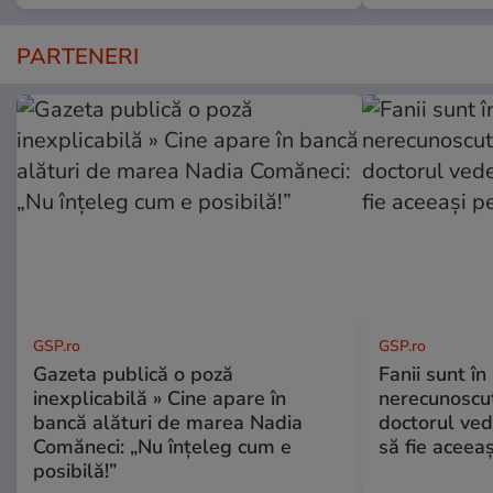
PARTENERI
GSP.ro
GSP.ro
Gazeta publică o poză
Fanii sunt în 
inexplicabilă » Cine apare în
nerecunoscut
bancă alături de marea Nadia
doctorul ved
Comăneci: „Nu înțeleg cum e
să fie aceea
posibilă!”