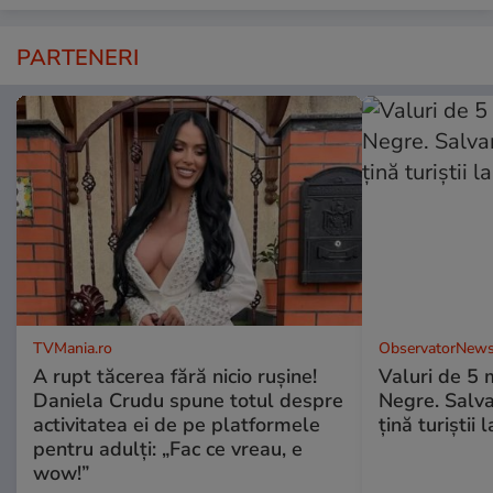
PARTENERI
TVMania.ro
ObservatorNews
A rupt tăcerea fără nicio rușine!
Valuri de 5 m
Daniela Crudu spune totul despre
Negre. Salva
activitatea ei de pe platformele
ţină turiştii 
pentru adulți: „Fac ce vreau, e
wow!”