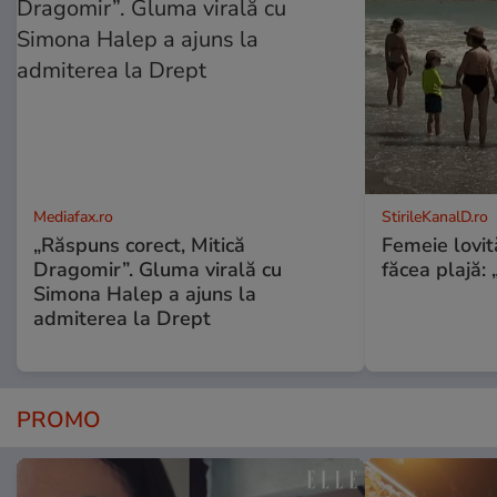
Mediafax.ro
StirileKanalD.ro
„Răspuns corect, Mitică
Femeie lovit
Dragomir”. Gluma virală cu
făcea plajă: „
Simona Halep a ajuns la
admiterea la Drept
PROMO