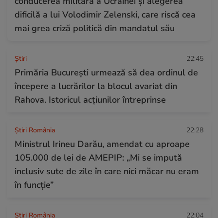
conducerea militară a Ucrainei și alegerea
dificilă a lui Volodimir Zelenski, care riscă cea
mai grea criză politică din mandatul său
Ştiri
22:45
Primăria București urmează să dea ordinul de
începere a lucrărilor la blocul avariat din
Rahova. Istoricul acțiunilor întreprinse
Știri România
22:28
Ministrul Irineu Darău, amendat cu aproape
105.000 de lei de AMEPIP: „Mi se impută
inclusiv sute de zile în care nici măcar nu eram
în funcție”
Știri România
22:04