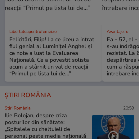
Libertateapentrufemei.ro
Avantaje.ro
Felicitări, Filip! La ce liceu a intrat
Ea - 52, el 
fiul genial al Luminiței Anghel și
s-au îndrăgos
ce note a luat la Evaluarea
rezistat. La 
Națională. Ce a povestit solista
despărțirea 
acum a stârnit un val de reacții
cum a răspu
“Primul pe lista lui de…”
întrebare i
ȘTIRI ROMÂNIA
Știri România
20:59
Ilie Bolojan, despre criza
posturilor din sănătate:
„Spitalele cu cheltuieli de
personal peste media națională