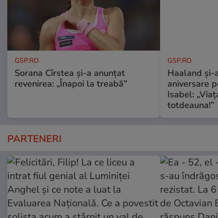
GSP.RO
GSP.RO
Sorana Cîrstea și-a anunțat
Haaland și-a
revenirea: „Înapoi la treabă”
aniversare pe
Isabel: „Via
totdeauna!”
PARTENERI