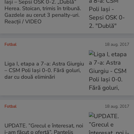
Iași – Sepsi OSK 0-2. „Dublă”
Herea. Stoican, trimis în tribună.
Gazdele au cerut 3 penalty-uri.
Reacţii / VIDEO
Fotbal
18 aug. 2017
Liga I, etapa a 7-a: Astra Giurgiu
– CSM Poli Iași 0-0. Fără goluri,
dar cu două eliminări
Fotbal
18 aug. 2017
UPDATE. ”Grecul e înteresat, noi
i-am făcut o ofertă”. Pantelis