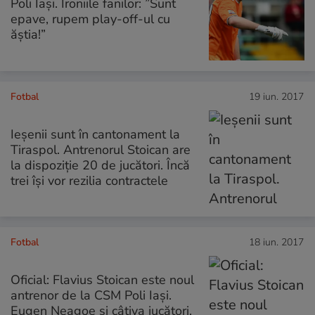
Poli Iași. Ironiile fanilor: ”Sunt
epave, rupem play-off-ul cu
ăștia!”
Fotbal
19 iun. 2017
Ieșenii sunt în cantonament la
Tiraspol. Antrenorul Stoican are
la dispoziție 20 de jucători. Încă
trei își vor rezilia contractele
Fotbal
18 iun. 2017
Oficial: Flavius Stoican este noul
antrenor de la CSM Poli Iași.
Eugen Neagoe și câțiva jucători,