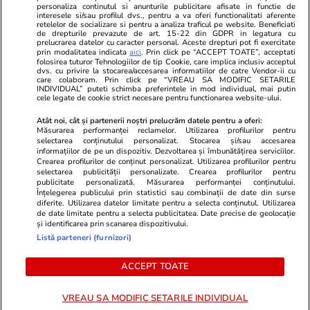
personaliza continutul si anunturile publicitare afisate in functie de
Program TV
Calculator sarcina
Imoradar24
interesele si/sau profilul dvs., pentru a va oferi functionalitati aferente
retelelor de socializare si pentru a analiza traficul pe website. Beneficiati
Avantaje
Ajută Copiii
Colecții Libertatea
de drepturile prevazute de art. 15-22 din GDPR in legatura cu
prelucrarea datelor cu caracter personal. Aceste drepturi pot fi exercitate
prin modalitatea indicata
aici
. Prin click pe “ACCEPT TOATE”, acceptati
Pariază responsabil! Decizia ONJN nr. 821/25.09.2025.
folosirea tuturor Tehnologiilor de tip Cookie, care implica inclusiv acceptul
dvs. cu privire la stocarea/accesarea informatiilor de catre Vendor-ii cu
Jocurile de noroc sunt interzise minorilor.
care colaboram. Prin click pe “VREAU SA MODIFIC SETARILE
INDIVIDUAL” puteti schimba preferintele in mod individual, mai putin
cele legate de cookie strict necesare pentru functionarea website-ului.
© 2026 Ringier Romania. Toate drepturile rezervate
Atât noi, cât și partenerii noștri prelucrăm datele pentru a oferi:
Măsurarea performanței reclamelor. Utilizarea profilurilor pentru
selectarea conținutului personalizat. Stocarea și/sau accesarea
informațiilor de pe un dispozitiv. Dezvoltarea și îmbunătățirea serviciilor.
Crearea profilurilor de conținut personalizat. Utilizarea profilurilor pentru
Actualizare preferințe cookies
selectarea publicității personalizate. Crearea profilurilor pentru
publicitate personalizată. Măsurarea performanței conținutului.
Înțelegerea publicului prin statistici sau combinații de date din surse
diferite. Utilizarea datelor limitate pentru a selecta conținutul. Utilizarea
de date limitate pentru a selecta publicitatea. Date precise de geolocație
și identificarea prin scanarea dispozitivului.
Listă parteneri (furnizori)
ACCEPT TOATE
VREAU SA MODIFIC SETARILE INDIVIDUAL