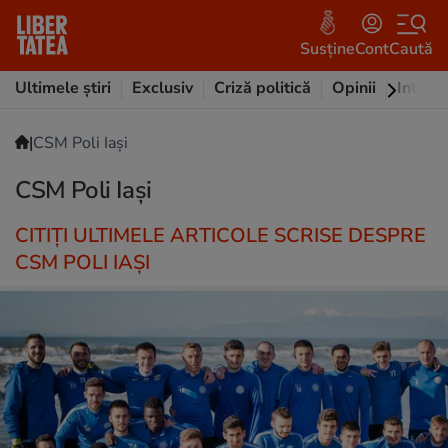
Susține
Cont
Caută
Ultimele știri
Exclusiv
Criză politică
Opinii
Intervi
|
CSM Poli Iași
CSM Poli Iași
CITIȚI ULTIMELE ARTICOLE SCRISE DESPRE
CSM POLI IAȘI