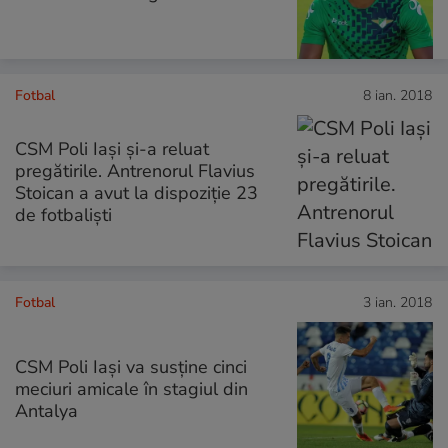
Fotbal
8 ian. 2018
CSM Poli Iași și-a reluat
pregătirile. Antrenorul Flavius
Stoican a avut la dispoziție 23
de fotbaliști
Fotbal
3 ian. 2018
CSM Poli Iaşi va susţine cinci
meciuri amicale în stagiul din
Antalya