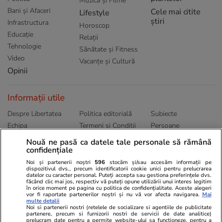
Muzică și Filme
Bani și Afaceri
Cele mai citite
Lifestyle
știri
Infrastructura
Horoscop
Educație
Relații
Tehnologie
Sănătate și Fitness
Video
Vacanțe și Cultură
Opinii
Informații utile
Despre Libertatea
Politica editorială
Subiecte
Echipa
Termeni și Conditii
Persoane
Publicitate
Abonamente
Sitemap
Nouă ne pasă ca datele tale personale să rămână
Politica de
confidențiale
Autori
confidențialitate
Noi și partenerii noștri
596
stocăm și/sau accesăm informații pe
dispozitivul dvs., precum identificatorii cookie unici pentru prelucrarea
datelor cu caracter personal. Puteți accepta sau gestiona preferințele dvs.
Ringier România
făcând clic mai jos, respectiv vă puteți opune utilizării unui interes legitim
în orice moment pe pagina cu politica de confidențialitate. Aceste alegeri
vor fi raportate partenerilor noștri și nu vă vor afecta navigarea.
Mai
Libertatea pentru
ELLE
Locuri de muncă
multe detalii
femei
Noi si partenerii nostri (retelele de socializare si agentiile de publicitate
Gazeta Sporturilor
Imobiliare.ro
partenere, precum si furnizorii nostri de servicii de date analitice)
Unica.ro
prelucram date pentru a permite website-ului sa functioneze, pentru a
Stiri mondene
Jobradar24